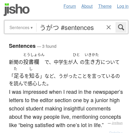
Forum
About
Theme
Log in
Sentences
▾
Sentences
— 3 found
とうしょらん
ひと
いきかた
投書欄
人
生き方
新聞の
で、中学生が
の
について
た
し
足る
知る
「
を
」など、うがったことを言っているの
を読んで感心した。
I was impressed when I read in the newspaper’s
letters to the editor section one by a junior high
school student making insightful comments
about the way people live, mentioning concepts
like “being satisfied with one’s lot in life.”
—
Jreibun
Details ▸