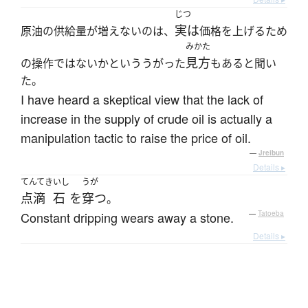
じつ
実は
原油の供給量が増えないのは、
価格を上げるため
みかた
見方
の操作ではないかといううがった
もあると聞い
た。
I have heard a skeptical view that the lack of
increase in the supply of crude oil is actually a
manipulation tactic to raise the price of oil.
—
Jreibun
Details ▸
てんてき
いし
うが
点滴
石
を
穿つ
。
Constant dripping wears away a stone.
—
Tatoeba
Details ▸