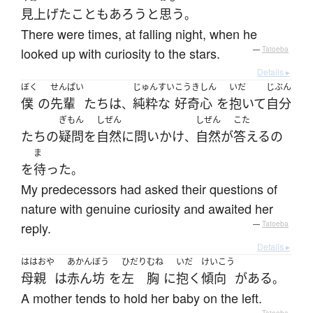
見上げた
こと
も
あろう
と
思う
。
There were times, at falling night, when he
looked up with curiosity to the stars.
—
Tatoeba
Details ▸
ぼく
せんぱい
じゅんすい
こうきしん
いだ
じぶん
僕
の
先輩
たち
は
純粋な
好奇心
を
抱いて
自分
、
ぎもん
しぜん
しぜん
こた
たち
の
疑問
を
自然に
問いかけ
自然
が
答える
の
、
ま
を
待った
。
My predecessors had asked their questions of
nature with genuine curiosity and awaited her
reply.
—
Tatoeba
Details ▸
ははおや
あかんぼう
ひだり
むね
いだ
けいこう
母親
は
赤ん坊
を
左
胸
に
抱く
傾向
が
ある
。
A mother tends to hold her baby on the left.