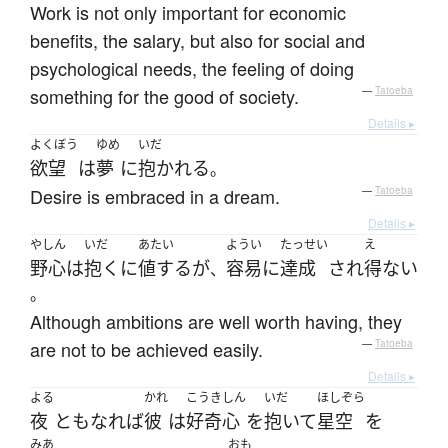
Work is not only important for economic
benefits, the salary, but also for social and
psychological needs, the feeling of doing
something for the good of society.
—
Tatoeba
Details ▸
よくぼう
ゆめ
いだ
欲望
は
夢
に
抱かれる
。
Desire is embraced in a dream.
—
Tatoeba
Details ▸
やしん
いだ
あたい
ようい
たっせい
え
野心
は
抱く
に
値する
が
容易
に
達成
され
得ない
、
。
Although ambitions are well worth having, they
are not to be achieved easily.
—
Tatoeba
Details ▸
よる
かれ
こうきしん
いだ
ほしぞら
夜
と
も
なれば
彼
は
好奇心
を
抱いて
星空
を
みあ
おも