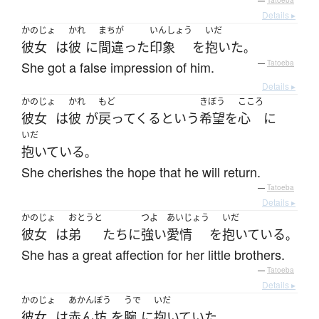
—
Tatoeba
Details ▸
かのじょ
かれ
まちが
いんしょう
いだ
彼女
は
彼
に
間違った
印象
を
抱いた
。
She got a false impression of him.
—
Tatoeba
Details ▸
かのじょ
かれ
もど
きぼう
こころ
彼女
は
彼
が
戻ってくる
という
希望
を
心
に
いだ
抱いている
。
She cherishes the hope that he will return.
—
Tatoeba
Details ▸
かのじょ
おとうと
つよ
あいじょう
いだ
彼女
は
弟
たち
に
強い
愛情
を
抱いている
。
She has a great affection for her little brothers.
—
Tatoeba
Details ▸
かのじょ
あかんぼう
うで
いだ
彼女
は
赤ん坊
を
腕
に
抱いていた
。