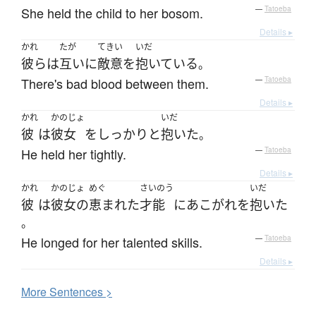
She held the child to her bosom.
—
Tatoeba
Details ▸
かれ
たが
てきい
いだ
彼ら
は
互いに
敵意
を
抱いている
。
There's bad blood between them.
—
Tatoeba
Details ▸
かれ
かのじょ
いだ
彼
は
彼女
を
しっかりと
抱いた
。
He held her tightly.
—
Tatoeba
Details ▸
かれ
かのじょ
めぐ
さいのう
いだ
彼
は
彼女の
恵まれた
才能
に
あこがれ
を
抱いた
。
He longed for her talented skills.
—
Tatoeba
Details ▸
More
S
entences >