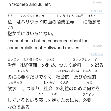
in "Romeo and Juliet".
—
Tatoeba
Details ▸
わたし
ハリウッドえいが
しょうぎょうしゅぎ
けねん
私
は
ハリウッド映画
の
商業主義
に
懸念
を
いだ
抱かず
には
いられない
。
I cannot help but be concerned about the
commercialism of Hollywood movies.
—
Tatoeba
Details ▸
ろうどう
けいざいめん
りえき
きゅうりょう
よ
労働
は
経済面
の
利益
つまり
給料
を
選る
、
ひつよう
しゃかいてき
およ
しんりてき
のに
必要な
だけでなく
社会的
及び
心理的
、
よっきゅう
しゃかい
りえき
なに
欲求
つまり
社会
の
利益
の
ために
何か
を
、
、
かん
いだ
ひつよう
している
という
感じ
を
抱く
ために
も
必要
、
なのである
。