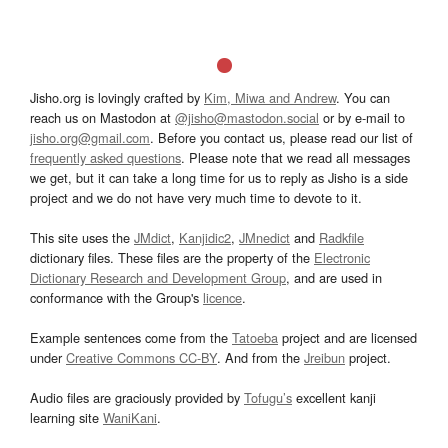
Jisho.org is lovingly crafted by
Kim, Miwa and Andrew
. You can
reach us on Mastodon at
@jisho@mastodon.social
or by e-mail to
jisho.org@gmail.com
. Before you contact us, please read our list of
frequently asked questions
. Please note that we read all messages
we get, but it can take a long time for us to reply as Jisho is a side
project and we do not have very much time to devote to it.
This site uses the
JMdict
,
Kanjidic2
,
JMnedict
and
Radkfile
dictionary files. These files are the property of the
Electronic
Dictionary Research and Development Group
, and are used in
conformance with the Group's
licence
.
Example sentences come from the
Tatoeba
project and are licensed
under
Creative Commons CC-BY
. And from the
Jreibun
project.
Audio files are graciously provided by
Tofugu’s
excellent kanji
learning site
WaniKani
.