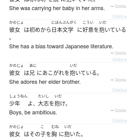
She was carrying her baby in her arms.
—
Tatoeba
Details ▸
かのじょ
にほんぶんがく
こうい
いだ
彼女
は
初め
から
日本文学
に
好意
を
抱いている
。
She has a bias toward Japanese literature.
—
Tatoeba
Details ▸
かのじょ
あに
いだ
彼女
は
兄
に
あこがれ
を
抱いている
。
She adores her elder brother.
—
Tatoeba
Details ▸
しょうねん
たいし
いだ
少年
よ
大志
を
抱け
、
。
Boys, be ambitious.
—
Tatoeba
Details ▸
かのじょ
こ
むね
いだ
彼女
は
その
子
を
胸
に
抱いた
。