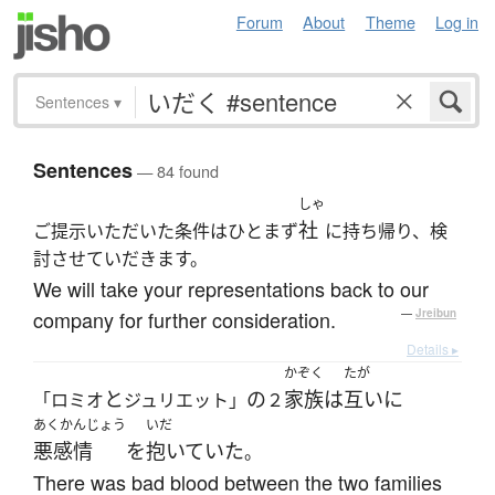
Forum
About
Theme
Log in
Sentences
▾
Sentences
— 84 found
しゃ
社
ご提示いただいた条件はひとまず
に持ち帰り、検
討させていだきます。
We will take your representations back to our
company for further consideration.
—
Jreibun
Details ▸
かぞく
たが
と
の
家族
は
互いに
「ロミオ
ジュリエット」
２
あくかんじょう
いだ
悪感情
を
抱いていた
。
There was bad blood between the two families