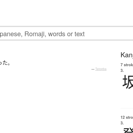
Kanj
った
。
7 strok
—
Tatoeba
3.
12 str
3.