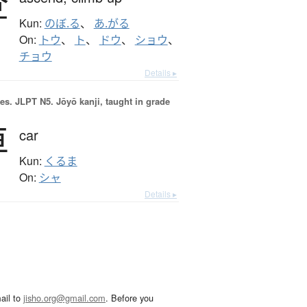
登
Kun:
のぼ.る
、
あ.がる
On:
トウ
、
ト
、
ドウ
、
ショウ
、
チョウ
Details ▸
es.
JLPT N5. Jōyō kanji, taught in grade
車
car
Kun:
くるま
On:
シャ
Details ▸
ail to
jisho.org@gmail.com
. Before you