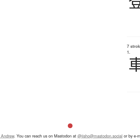
7 strok
1.
 Andrew
. You can reach us on Mastodon at
@jisho@mastodon.social
or by e-m