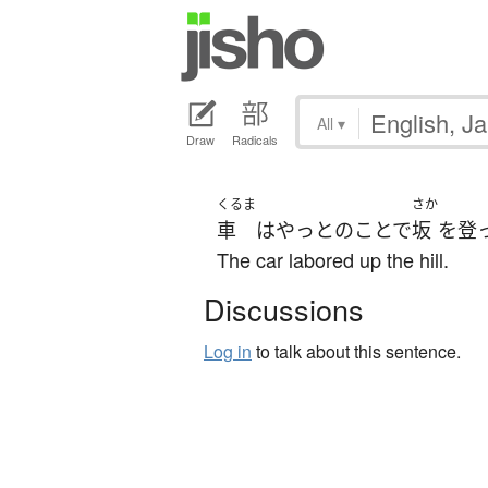
All
▾
Draw
Radicals
くるま
さか
車
は
やっとのことで
坂
を
登
The car labored up the hill.
Discussions
Log in
to talk about this sentence.