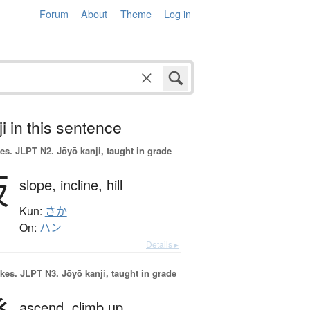
Forum
About
Theme
Log in
i in this sentence
es.
JLPT N2. Jōyō kanji, taught in grade
坂
slope,
incline,
hill
Kun:
さか
On:
ハン
Details ▸
okes.
JLPT N3. Jōyō kanji, taught in grade
ascend,
climb up