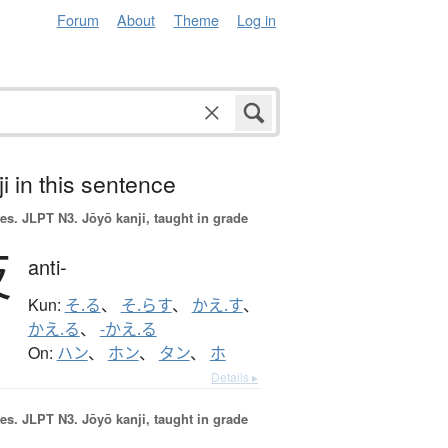
Forum
About
Theme
Log in
i in this sentence
es.
JLPT N3. Jōyō kanji, taught in grade
反
anti-
Kun:
そ.る
、
そ.らす
、
かえ.す
、
かえ.る
、
-かえ.る
On:
ハン
、
ホン
、
タン
、
ホ
Details ▸
es.
JLPT N3. Jōyō kanji, taught in grade