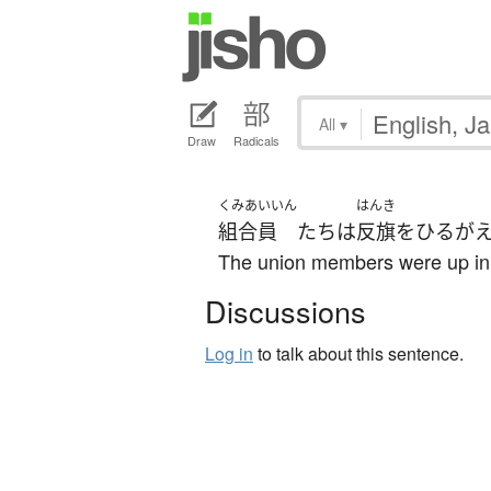
All
▾
Draw
Radicals
くみあいいん
はんき
組合員
たち
は
反旗
を
ひるが
The union members were up in
Discussions
Log in
to talk about this sentence.