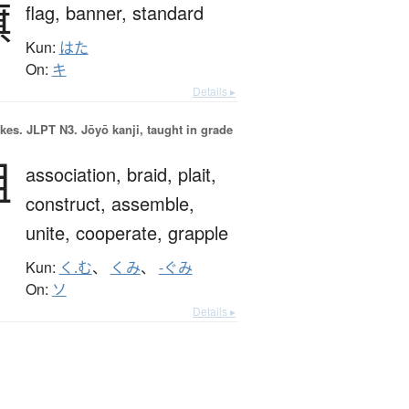
旗
flag,
banner,
standard
Kun:
はた
On:
キ
Details ▸
okes.
JLPT N3. Jōyō kanji, taught in grade
組
association,
braid,
plait,
construct,
assemble,
unite,
cooperate,
grapple
Kun:
く.む
、
くみ
、
-ぐみ
On:
ソ
Details ▸