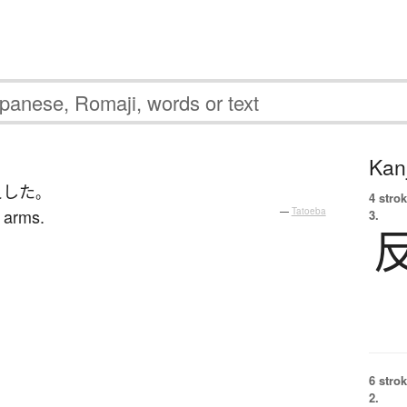
Kanj
えした
。
4 strok
 arms.
—
Tatoeba
3.
6 strok
2.