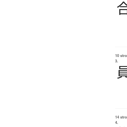
10 str
3.
14 str
4.