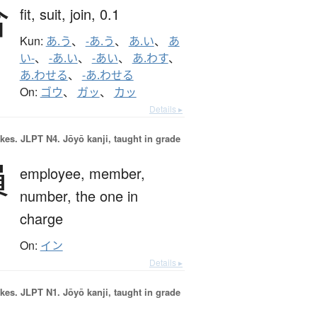
合
fit,
suit,
join,
0.1
Kun:
あ.う
、
-あ.う
、
あ.い
、
あ
い-
、
-あ.い
、
-あい
、
あ.わす
、
あ.わせる
、
-あ.わせる
On:
ゴウ
、
ガッ
、
カッ
Details ▸
okes.
JLPT N4. Jōyō kanji, taught in grade
員
employee,
member,
number,
the one in
charge
On:
イン
Details ▸
okes.
JLPT N1. Jōyō kanji, taught in grade