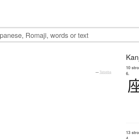
Kanj
10 str
—
Tatoeba
6.
13 str
4.