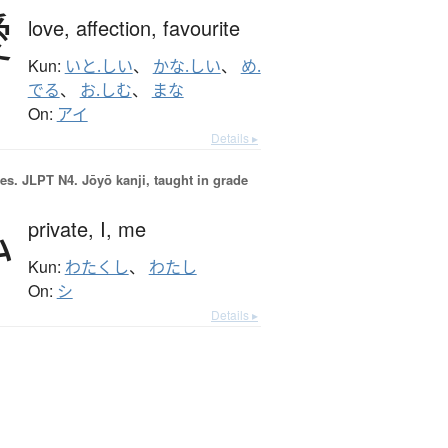
愛
love,
affection,
favourite
Kun:
いと.しい
、
かな.しい
、
め.
でる
、
お.しむ
、
まな
On:
アイ
Details ▸
es.
JLPT N4. Jōyō kanji, taught in grade
私
private,
I,
me
Kun:
わたくし
、
わたし
On:
シ
Details ▸