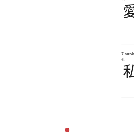
7 strok
6.