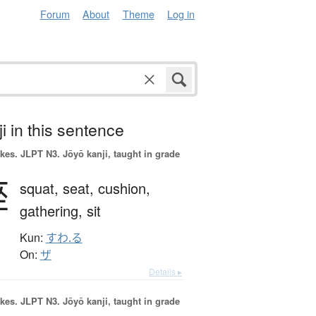
Forum
About
Theme
Log in
i in this sentence
okes.
JLPT N3. Jōyō kanji, taught in grade
座
squat,
seat,
cushion,
gathering,
sit
Kun:
すわ.る
On:
ザ
Details ▸
okes.
JLPT N3. Jōyō kanji, taught in grade