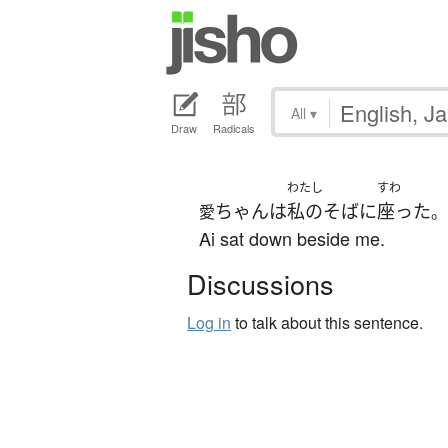
All
▾
Draw
Radicals
わたし
すわ
ちゃん
は
私の
そば
に
座った
愛
。
Ai sat down beside me.
Discussions
Log in
to talk about this sentence.