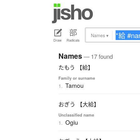
Names
▾
Draw
Radicals
Names
— 17 found
たもう 【給】
Family or surname
Tamou
1.
おぎう 【大給】
Unclassified name
Ogiu
1.