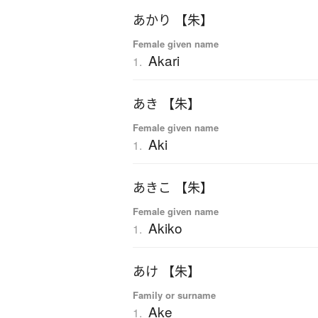
あかり 【朱】
Female given name
Akari
1.
あき 【朱】
Female given name
Aki
1.
あきこ 【朱】
Female given name
Akiko
1.
あけ 【朱】
Family or surname
Ake
1.