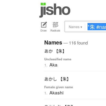
Names
▾
Draw
Radicals
Names
— 116 found
あか 【朱】
Unclassified name
Aka
1.
あかし 【朱】
Female given name
Akashi
1.