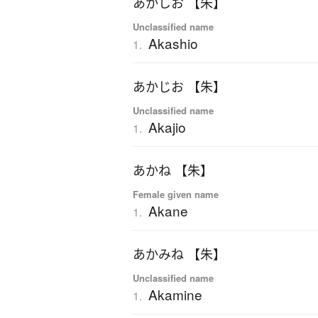
あかしお 【朱】
Unclassified name
Akashio
1.
あかじお 【朱】
Unclassified name
Akajio
1.
あかね 【朱】
Female given name
Akane
1.
あかみね 【朱】
Unclassified name
Akamine
1.