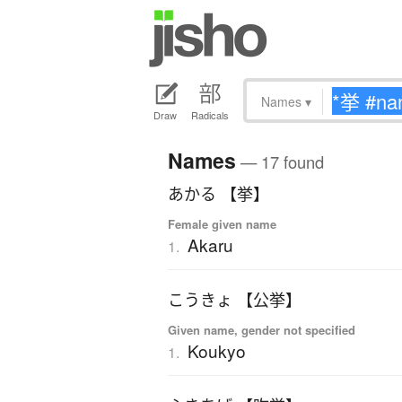
Names
▾
Draw
Radicals
Names
— 17 found
あかる 【挙】
Female given name
Akaru
1.
こうきょ 【公挙】
Given name, gender not specified
Koukyo
1.