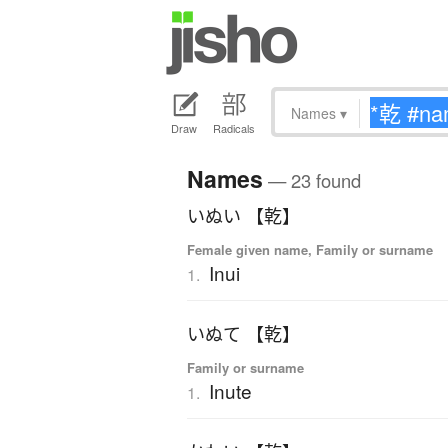
Names
▾
Draw
Radicals
Names
— 23 found
いぬい 【乾】
Female given name, Family or surname
Inui
1.
いぬて 【乾】
Family or surname
Inute
1.