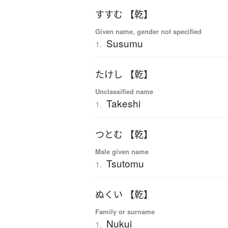
すすむ 【乾】
Given name, gender not specified
Susumu
1.
たけし 【乾】
Unclassified name
Takeshi
1.
つとむ 【乾】
Male given name
Tsutomu
1.
ぬくい 【乾】
Family or surname
Nukui
1.