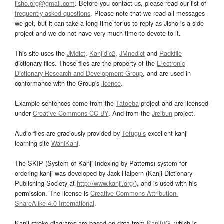
jisho.org@gmail.com
. Before you contact us, please read our list of
frequently asked questions
. Please note that we read all messages
we get, but it can take a long time for us to reply as Jisho is a side
project and we do not have very much time to devote to it.
This site uses the
JMdict
,
Kanjidic2
,
JMnedict
and
Radkfile
dictionary files. These files are the property of the
Electronic
Dictionary Research and Development Group
, and are used in
conformance with the Group's
licence
.
Example sentences come from the
Tatoeba
project and are licensed
under
Creative Commons CC-BY
. And from the
Jreibun
project.
Audio files are graciously provided by
Tofugu’s
excellent kanji
learning site
WaniKani
.
The SKIP (System of Kanji Indexing by Patterns) system for
ordering kanji was developed by Jack Halpern (Kanji Dictionary
Publishing Society at
http://www.kanji.org/
), and is used with his
permission. The license is
Creative Commons Attribution-
ShareAlike 4.0 International
.
Kanji stroke diagrams are based on data from
KanjiVG
, which is