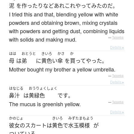
泥
を
作ったり
など
あれこれ
やってみた
のだ
。
I tried this and that, blending yellow with white
powders and obtaining brown, mixing crystals
with powders and getting dust, combining liquids
with solids and making mud.
—
Tatoeba
Details ▸
はは
おとうと
きいろ
かさ
か
母
は
弟
に
黄色い
傘
を
買って
やった
。
Mother bought my brother a yellow umbrella.
—
Tatoeba
Details ▸
はなじる
おうりょくしょく
鼻汁
は
黄緑色
です
。
The mucus is greenish yellow.
—
Tatoeba
Details ▸
かのじょ
きいろ
みずたまもよう
彼女の
スカート
は
黄色
で
水玉模様
が
ついている