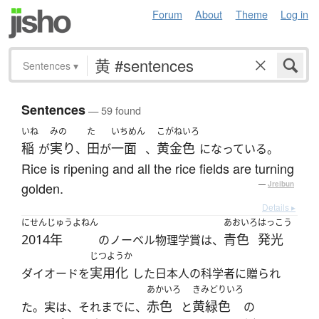
Forum
About
Theme
Log in
Sentences
▾
Sentences
— 59 found
いね
みの
た
いちめん
こがねいろ
稲
実り
田
一面
黄金色
が
、
が
、
になっている。
Rice is ripening and all the rice fields are turning
golden.
—
Jreibun
Details ▸
にせんじゅうよねん
あおいろ
はっこう
2014年
青色
発光
のノーベル物理学賞は、
じつようか
実用化
ダイオードを
した日本人の科学者に贈られ
あかいろ
きみどりいろ
赤色
黄緑色
た。実は、それまでに、
と
の