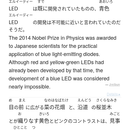
エルイーディー
すで
あおいろ
LED
既に
青色
は
開発されていたものの、
エルイーディー
LED
の開発は不可能に近いと言われていたのだ
そうだ。
The 2014 Nobel Prize in Physics was awarded
to Japanese scientists for the practical
application of blue light-emitting diodes.
Although red and yellow-green LEDs had
already been developed by that time, the
development of a blue LED was considered
nearly impossible.
—
Jreibun
Details ▸
め
まえ
なのはなばたけ
えんどう
さくらなみき
目
前
菜の花畑
沿道
桜並木
の
に広がる
と、
の
お
きいろ
みごと
織りなす
黄色
見事
とが
とピンクのコントラストは、
ひとこと
つ