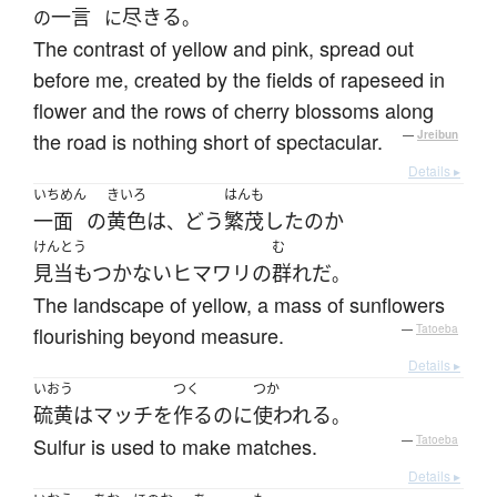
一言
尽きる
の
に
。
The contrast of yellow and pink, spread out
before me, created by the fields of rapeseed in
flower and the rows of cherry blossoms along
the road is nothing short of spectacular.
—
Jreibun
Details ▸
いちめん
きいろ
はんも
一面
の
黄色
は
どう
繁茂
した
の
か
、
けんとう
む
見当もつかない
ヒマワリ
の
群れ
だ
。
The landscape of yellow, a mass of sunflowers
flourishing beyond measure.
—
Tatoeba
Details ▸
いおう
つく
つか
硫黄
は
マッチ
を
作る
のに
使われる
。
Sulfur is used to make matches.
—
Tatoeba
Details ▸