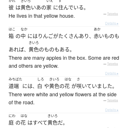
かれ
きいろ
いえ
す
彼
は
黄色い
あの
家
に
住んでいる
。
He lives in that yellow house.
—
Tatoeba
Details ▸
はこ
なか
あか
箱
の
中
には
りんご
が
たくさん
あり
赤い
もの
も
、
きいろ
あれば
黄色
の
もの
も
ある
、
。
There are many apples in the box. Some are red
and others are yellow.
—
Tatoeba
Details ▸
みちばた
しろ
きいろ
はな
さ
道端
には
白
や
黄色
の
花
が
咲いていました
、
。
There were white and yellow flowers at the side
of the road.
—
Tatoeba
Details ▸
にわ
はな
きいろ
庭
の
花
は
すべて
黄色
だ
。