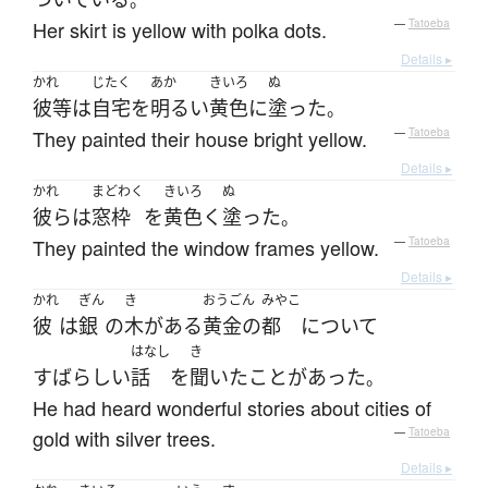
。
Her skirt is yellow with polka dots.
—
Tatoeba
Details ▸
かれ
じたく
あか
きいろ
ぬ
彼等
は
自宅
を
明るい
黄色
に
塗った
。
They painted their house bright yellow.
—
Tatoeba
Details ▸
かれ
まどわく
きいろ
ぬ
彼ら
は
窓枠
を
黄色く
塗った
。
They painted the window frames yellow.
—
Tatoeba
Details ▸
かれ
ぎん
き
おうごん
みやこ
彼
は
銀
の
木
が
ある
黄金の
都
について
はなし
き
すばらしい
話
を
聞いた
ことがあった
。
He had heard wonderful stories about cities of
gold with silver trees.
—
Tatoeba
Details ▸