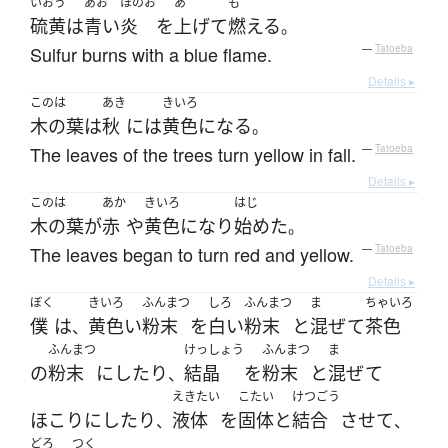
いおう
あお
ほのお
あ
も
硫黄
は
青い
炎
を
上げて
燃える
。
Sulfur burns with a blue flame.
—
Tatoeba
Details ▸
このは
あき
きいろ
木の葉
は
秋
には
黄色
になる
。
The leaves of the trees turn yellow in fall.
—
Tatoeba
Details ▸
このは
あか
きいろ
はじ
木の葉
が
赤
や
黄色
になり
始めた
。
The leaves began to turn red and yellow.
—
Tatoeba
Details ▸
ぼく
きいろ
ふんまつ
しろ
ふんまつ
ま
ちゃいろ
僕
は
黄色い
粉末
を
白い
粉末
と
混ぜて
茶色
、
ふんまつ
けっしょう
ふんまつ
ま
の
粉末
に
したり
結晶
を
粉末
と
混ぜて
、
えきたい
こたい
けつごう
ほこり
に
したり
液体
を
固体
と
結合
させて
、
、
どろ
つく