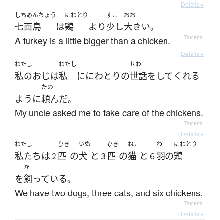
Details ▸
しちめんちょう
にわとり
すこ
おお
七面鳥
は
鶏
より
少し
大きい
。
A turkey is a little bigger than a chicken.
—
Tatoeba
Details ▸
わたし
わたし
せわ
私の
おじ
は
私
に
にわとり
の
世話をして
くれる
たの
ように
頼んだ
。
My uncle asked me to take care of the chickens.
—
Tatoeba
Details ▸
わたし
ひき
いぬ
ひき
ねこ
わ
にわとり
私たち
は
匹
の
犬
と
匹
の
猫
と
羽
の
鶏
２
３
６
か
を
飼っている
。
We have two dogs, three cats, and six chickens.
—
Tatoeba
Details ▸