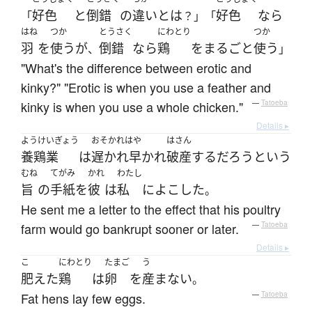
好色
と
倒錯
の
違い
とは
好色
なら
「
？」「
はね
つか
とうさく
にわとり
つか
羽
を
使う
が
倒錯
なら
鶏
を
まるごと
使う
、
」
"What's the difference between erotic and
kinky?" "Erotic is when you use a feather and
kinky is when you use a whole chicken."
—
Tatoeba
Details ▸
ようけいぎょう
おそかれはや
はさん
養鶏業
は
遅かれ早かれ
破産
する
だろう
と
いう
むね
てがみ
かれ
わたし
旨
の
手紙
を
彼
は
私
に
よこした
。
He sent me a letter to the effect that his poultry
farm would go bankrupt sooner or later.
—
Tatoeba
Details ▸
こ
にわとり
たまご
う
肥えた
鶏
は
卵
を
産まない
。
Fat hens lay few eggs.
—
Tatoeba