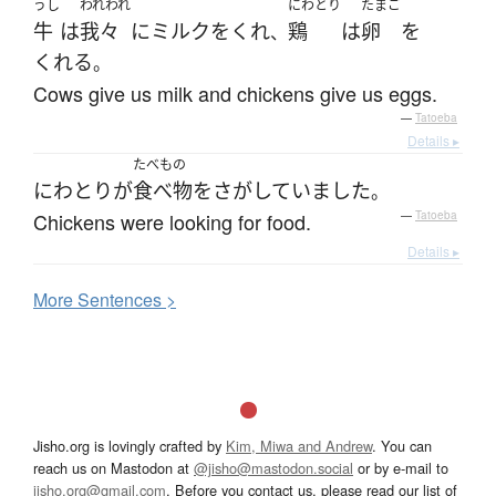
うし
われわれ
にわとり
たまご
牛
は
我々
に
ミルク
を
くれ
鶏
は
卵
を
、
くれる
。
Cows give us milk and chickens give us eggs.
—
Tatoeba
Details ▸
たべもの
にわとり
が
食べ物
を
さがしていました
。
Chickens were looking for food.
—
Tatoeba
Details ▸
More
S
entences >
Jisho.org is lovingly crafted by
Kim, Miwa and Andrew
. You can
reach us on Mastodon at
@jisho@mastodon.social
or by e-mail to
jisho.org@gmail.com
. Before you contact us, please read our list of