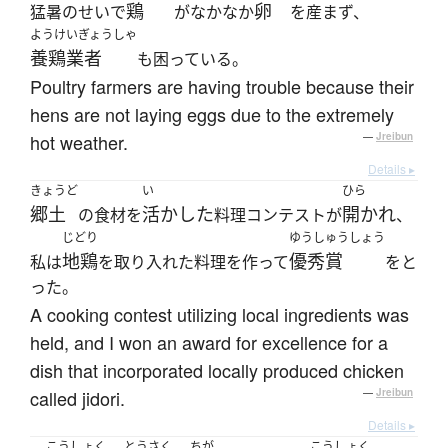
鶏
卵
猛暑のせいで
がなかなか
を産まず、
ようけいぎょうしゃ
養鶏業者
も困っている。
Poultry farmers are having trouble because their
hens are not laying eggs due to the extremely
hot weather.
—
Jreibun
Details ▸
きょうど
い
ひら
郷土
活かした
開かれ
の食材を
料理コンテストが
、
じどり
ゆうしゅうしょう
地鶏
優秀賞
私は
を取り入れた料理を作って
をと
った。
A cooking contest utilizing local ingredients was
held, and I won an award for excellence for a
dish that incorporated locally produced chicken
called jidori.
—
Jreibun
Details ▸
こうしょく
とうさく
ちが
こうしょく