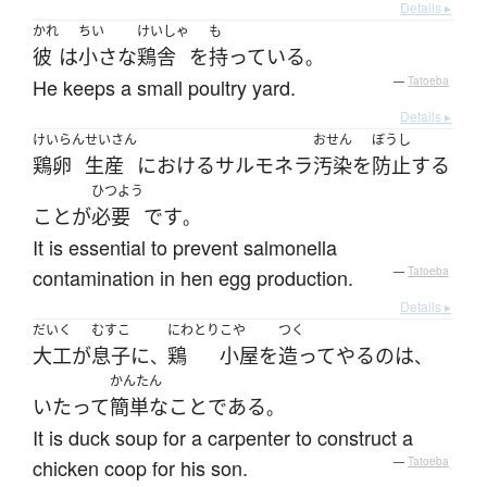
Details ▸
かれ
ちい
けいしゃ
も
彼
は
小さな
鶏舎
を
持っている
。
He keeps a small poultry yard.
—
Tatoeba
Details ▸
けいらん
せいさん
おせん
ぼうし
鶏卵
生産
における
サルモネラ
汚染
を
防止
する
ひつよう
こと
が
必要
です
。
It is essential to prevent salmonella
contamination in hen egg production.
—
Tatoeba
Details ▸
だいく
むすこ
にわとり
こや
つく
大工
が
息子
に
鶏
小屋
を
造って
やる
の
は
、
、
かんたん
いたって
簡単な
こと
である
。
It is duck soup for a carpenter to construct a
chicken coop for his son.
—
Tatoeba