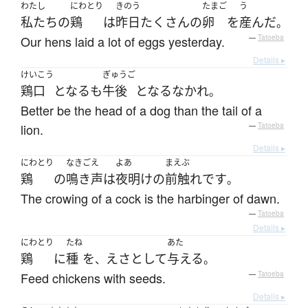
わたし
にわとり
きのう
たまご
う
私たち
の
鶏
は
昨日
たくさん
の
卵
を
産んだ
。
Our hens laid a lot of eggs yesterday.
—
Tatoeba
Details ▸
けいこう
ぎゅうご
鶏口
となる
も
牛後
となる
なかれ
。
Better be the head of a dog than the tail of a
lion.
—
Tatoeba
Details ▸
にわとり
なきごえ
よあ
まえぶ
鶏
の
鳴き声
は
夜明け
の
前触れ
です
。
The crowing of a cock is the harbinger of dawn.
—
Tatoeba
Details ▸
にわとり
たね
あた
鶏
に
種
を
えさ
として
与える
、
。
Feed chickens with seeds.
—
Tatoeba
Details ▸