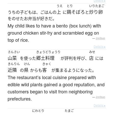
Details ▸
うえ
とり
いりたまご
上
鶏そぼろ
炒り卵
うちの子どもは、ごはんの
に
と
をのせたお弁当が好きだ。
My child likes to have a bento (box lunch) with
ground chicken stir-fry and scrambled egg on
top of rice.
—
Jreibun
Details ▸
さんさい
きょうどりょうり
みせ
山菜
郷土料理
店
を使った
が評判を呼び、
には
きんりん
けん
きゃく
近隣
県
客
の
からも
が集まるようになった。
The restaurant’s local cuisine prepared with
edible wild plants gained a good reputation, and
customers began to visit from neighboring
prefectures.
—
Jreibun
Details ▸
にわとり
たまご