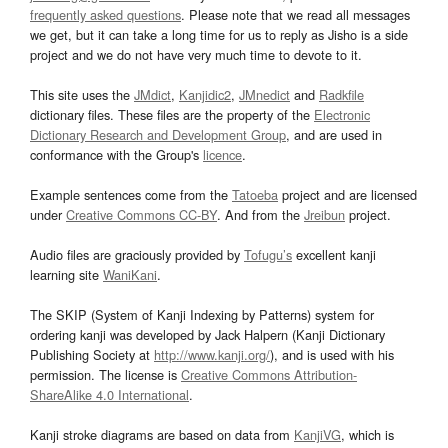
frequently asked questions
. Please note that we read all messages
we get, but it can take a long time for us to reply as Jisho is a side
project and we do not have very much time to devote to it.
This site uses the
JMdict
,
Kanjidic2
,
JMnedict
and
Radkfile
dictionary files. These files are the property of the
Electronic
Dictionary Research and Development Group
, and are used in
conformance with the Group's
licence
.
Example sentences come from the
Tatoeba
project and are licensed
under
Creative Commons CC-BY
. And from the
Jreibun
project.
Audio files are graciously provided by
Tofugu’s
excellent kanji
learning site
WaniKani
.
The SKIP (System of Kanji Indexing by Patterns) system for
ordering kanji was developed by Jack Halpern (Kanji Dictionary
Publishing Society at
http://www.kanji.org/
), and is used with his
permission. The license is
Creative Commons Attribution-
ShareAlike 4.0 International
.
Kanji stroke diagrams are based on data from
KanjiVG
, which is