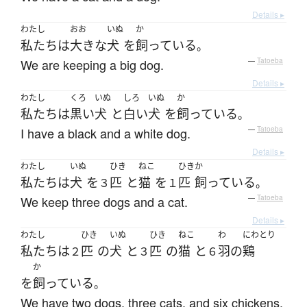
Details ▸
わたし
おお
いぬ
か
私たち
は
大きな
犬
を
飼っている
。
We are keeping a big dog.
—
Tatoeba
Details ▸
わたし
くろ
いぬ
しろ
いぬ
か
私たち
は
黒い
犬
と
白い
犬
を
飼っている
。
I have a black and a white dog.
—
Tatoeba
Details ▸
わたし
いぬ
ひき
ねこ
ひき
か
私たち
は
犬
を
匹
と
猫
を
匹
飼っている
３
１
。
We keep three dogs and a cat.
—
Tatoeba
Details ▸
わたし
ひき
いぬ
ひき
ねこ
わ
にわとり
私たち
は
匹
の
犬
と
匹
の
猫
と
羽
の
鶏
２
３
６
か
を
飼っている
。
We have two dogs, three cats, and six chickens.