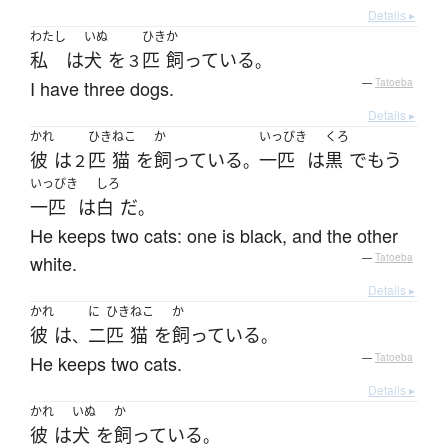
Details ▸
わたし
いぬ
ひき
か
私
は
犬
を
匹
飼っている
３
。
I have three dogs.
—
Tatoeba
Details ▸
かれ
ひき
ねこ
か
いっぴき
くろ
彼
は
匹
猫
を
飼っている
一匹
は
黒
で
もう
２
。
いっぴき
しろ
一匹
は
白
だ
。
He keeps two cats: one is black, and the other
white.
—
Tatoeba
Details ▸
かれ
に
ひき
ねこ
か
彼
は
二
匹
猫
を
飼っている
、
。
He keeps two cats.
—
Tatoeba
Details ▸
かれ
いぬ
か
彼
は
犬
を
飼っている
。