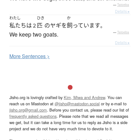
—
Tatoeba
Details ▸
わたし
ひき
か
私たち
は
匹
の
ヤギ
を
飼っています
２
。
We keep two goats.
—
Tatoeba
Details ▸
More
S
entences >
Jisho.org is lovingly crafted by
Kim, Miwa and Andrew
. You can
reach us on Mastodon at
@jisho@mastodon.social
or by e-mail to
jisho.org@gmail.com
. Before you contact us, please read our list of
frequently asked questions
. Please note that we read all messages
we get, but it can take a long time for us to reply as Jisho is a side
project and we do not have very much time to devote to it.