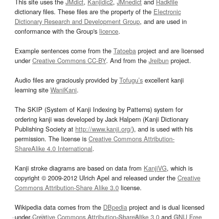
This site uses the
JMdict
,
Kanjidic2
,
JMnedict
and
Radkfile
dictionary files. These files are the property of the
Electronic
Dictionary Research and Development Group
, and are used in
conformance with the Group's
licence
.
Example sentences come from the
Tatoeba
project and are licensed
under
Creative Commons CC-BY
. And from the
Jreibun
project.
Audio files are graciously provided by
Tofugu’s
excellent kanji
learning site
WaniKani
.
The SKIP (System of Kanji Indexing by Patterns) system for
ordering kanji was developed by Jack Halpern (Kanji Dictionary
Publishing Society at
http://www.kanji.org/
), and is used with his
permission. The license is
Creative Commons Attribution-
ShareAlike 4.0 International
.
Kanji stroke diagrams are based on data from
KanjiVG
, which is
copyright © 2009-2012 Ulrich Apel and released under the
Creative
Commons Attribution-Share Alike 3.0
license.
Wikipedia data comes from the
DBpedia
project and is dual licensed
under
Creative Commons Attribution-ShareAlike 3.0
and
GNU Free