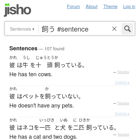
Forum
About
Theme
Log in
Sentences
▾
Sentences
— 107 found
かれ
うし
じゅう
とう
か
彼
は
牛
を
十
頭
飼っている
。
He has ten cows.
—
Tatoeba
Details ▸
かれ
か
彼
は
ペット
を
飼っていない
。
He doesn't have any pets.
—
Tatoeba
Details ▸
かれ
いっぴき
いぬ
に
ひき
か
彼
は
ネコ
を
一匹
と
犬
を
二
匹
飼っている
。
He has a cat and two dogs.
—
Tatoeba