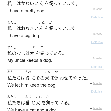
私
は
かわいい
犬
を
飼っています
。
I have a pretty dog.
—
Tatoeba
Details ▸
わたし
いぬ
か
私
は
おおきい
犬
を
飼っています
。
I have a big dog.
—
Tatoeba
Details ▸
わたし
いぬ
か
私の
おじ
は
犬
を
飼っている
。
My uncle keeps a dog.
—
Tatoeba
Details ▸
わたし
かれ
いぬ
か
私たち
は
彼
に
その
犬
を
飼わせて
やった
。
We let him keep the dog.
—
Tatoeba
Details ▸
わたし
ねこ
いぬ
か
私たち
は
猫
と
犬
を
飼っている
。
We have a cat and a dog.
—
Tatoeba