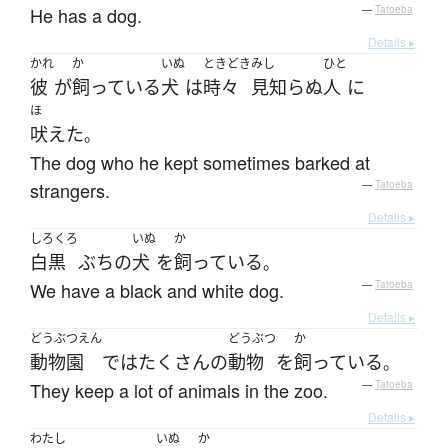
He has a dog.
—
Tatoeba
Details ▸
かれ
か
いぬ
ときどき
みし
ひと
彼
が
飼っている
犬
は
時々
見知らぬ
人
に
ほ
吠えた
。
The dog who he kept sometimes barked at
strangers.
—
Tatoeba
Details ▸
しろくろ
いぬ
か
白黒
ぶち
の
犬
を
飼っている
。
We have a black and white dog.
—
Tatoeba
Details ▸
どうぶつえん
どうぶつ
か
動物園
で
は
たくさん
の
動物
を
飼っている
。
They keep a lot of animals in the zoo.
—
Tatoeba
Details ▸
わたし
いぬ
か