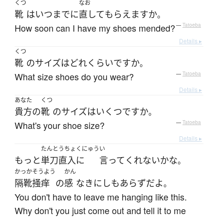
くつ
なお
靴
は
いつまで
に
直して
もらえます
か
。
How soon can I have my shoes mended?
—
Tatoeba
Details ▸
くつ
靴
の
サイズ
は
どれくらい
ですか
。
What size shoes do you wear?
—
Tatoeba
Details ▸
あなた
くつ
貴方
の
靴
の
サイズ
は
いくつ
ですか
。
What's your shoe size?
—
Tatoeba
Details ▸
たんとうちょくにゅう
い
もっと
単刀直入に
言って
くれない
かな
。
かっかそうよう
かん
隔靴掻痒
の
感
なきにしもあらず
だ
よ
。
You don't have to leave me hanging like this.
Why don't you just come out and tell it to me