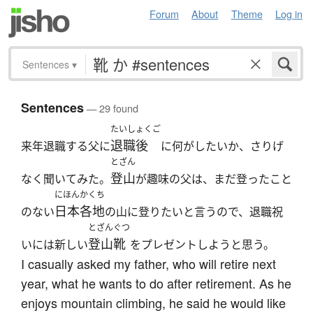
Forum
About
Theme
Log in
Sentences
▾
Sentences
— 29 found
たいしょくご
退職後
来年退職する父に
に何がしたいか、さりげ
とざん
登山
なく聞いてみた。
が趣味の父は、まだ登ったこと
にほんかくち
日本各地
のない
の山に登りたいと言うので、退職祝
とざんぐつ
登山靴
いには新しい
をプレゼントしようと思う。
I casually asked my father, who will retire next
year, what he wants to do after retirement. As he
enjoys mountain climbing, he said he would like