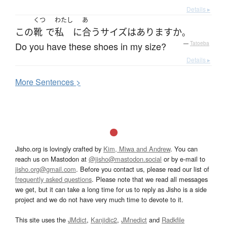
Details ▸
くつ
わたし
あ
この
靴
で
私
に
合う
サイズ
は
あります
か
。
Do you have these shoes in my size?
—
Tatoeba
Details ▸
More
S
entences >
Jisho.org is lovingly crafted by
Kim, Miwa and Andrew
. You can
reach us on Mastodon at
@jisho@mastodon.social
or by e-mail to
jisho.org@gmail.com
. Before you contact us, please read our list of
frequently asked questions
. Please note that we read all messages
we get, but it can take a long time for us to reply as Jisho is a side
project and we do not have very much time to devote to it.
This site uses the
JMdict
,
Kanjidic2
,
JMnedict
and
Radkfile