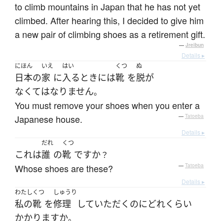
to climb mountains in Japan that he has not yet
climbed. After hearing this, I decided to give him
a new pair of climbing shoes as a retirement gift.
—
Jreibun
Details ▸
にほん
いえ
はい
くつ
ぬ
日本
の
家
に
入る
とき
には
靴
を
脱が
なくてはなりません
。
You must remove your shoes when you enter a
Japanese house.
—
Tatoeba
Details ▸
だれ
くつ
これ
は
誰
の
靴
ですか
？
Whose shoes are these?
—
Tatoeba
Details ▸
わたし
くつ
しゅうり
私の
靴
を
修理
して
いただく
のに
どれくらい
かかります
か
。