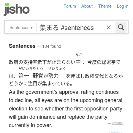
Forum
About
Theme
Log in
Sentences
▾
Sentences
— 134 found
なか
中
政府の支持率低下が止まらない
、今度の総選挙で
だいいち
やとう
せいりょく
第一
野党
勢力
は、
が
を伸ばし政権交代となるか
どうかに注目が集まっている。
As the government’s approval rating continues
to decline, all eyes are on the upcoming general
election to see whether the first opposition party
will gain dominance and replace the party
currently in power.
—
Jreibun
Details ▸