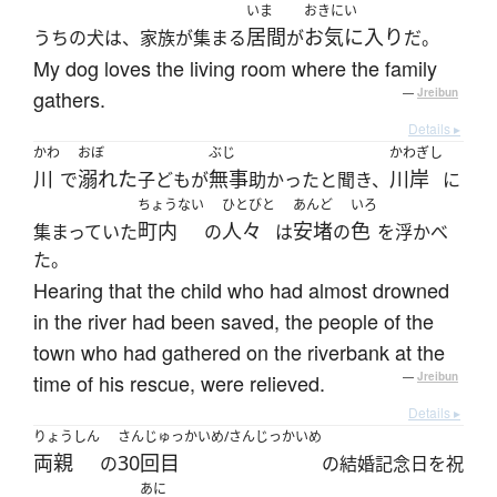
いま
おきにい
居間
お気に入り
うちの犬は、家族が集まる
が
だ。
My dog loves the living room where the family
gathers.
—
Jreibun
Details ▸
かわ
おぼ
ぶじ
かわぎし
川
溺れた
無事
川岸
で
子どもが
助かったと聞き、
に
ちょうない
ひとびと
あんど
いろ
町内
人々
安堵
色
集まっていた
の
は
の
を浮かべ
た。
Hearing that the child who had almost drowned
in the river had been saved, the people of the
town who had gathered on the riverbank at the
time of his rescue, were relieved.
—
Jreibun
Details ▸
りょうしん
さんじゅっかいめ/さんじっかいめ
両親
30回目
の
の結婚記念日を祝
あに