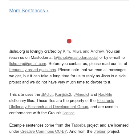
More
S
entences >
Jisho.org is lovingly crafted by
Kim, Miwa and Andrew
. You can
reach us on Mastodon at
@jisho@mastodon.social
or by e-mail to
jisho.org@gmail.com
. Before you contact us, please read our list of
frequently asked questions
. Please note that we read all messages
we get, but it can take a long time for us to reply as Jisho is a side
project and we do not have very much time to devote to it.
This site uses the
JMdict
,
Kanjidic2
,
JMnedict
and
Radkfile
dictionary files. These files are the property of the
Electronic
Dictionary Research and Development Group
, and are used in
conformance with the Group's
licence
.
Example sentences come from the
Tatoeba
project and are licensed
under
Creative Commons CC-BY
. And from the
Jreibun
project.