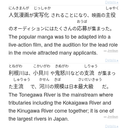
Details ▸
にんきまんが
じっしゃか
しゅやく
人気漫画
実写化
主役
が
されることになり、映画の
おうぼ
応募
のオーディションにはたくさんの
が集まった。
The popular manga was to be adapted into a
live-action film, and the audition for the lead role
in the movie attracted many applicants.
—
Jreibun
Details ▸
とねがわ
こかいがわ
きぬがわ
しりゅう
利根川
小貝川
鬼怒川
支流
は、
や
などの
が集まっ
しゅりゅう
かせん
きぼ
さいだいきゅう
主流
河川
規模
最大級
た
で、
の
は日本
だ。
The Tonegawa River is the mainstream where
tributaries including the Kokaigawa River and
the Kinugawa River come together; it is one of
the largest rivers in Japan.
—
Jreibun
Details ▸