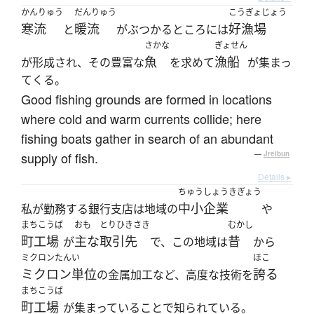
かんりゅう
だんりゅう
こうぎょじょう
寒流
暖流
好漁場
と
がぶつかるところには
さかな
ぎょせん
魚
漁船
が形成され、その豊富な
を求めて
が集まっ
てくる。
Good fishing grounds are formed in locations
where cold and warm currents collide; here
fishing boats gather in search of an abundant
supply of fish.
—
Jreibun
Details ▸
ちゅうしょうきぎょう
中小企業
私が勤務する銀行支店は地域の
や
まちこうば
おも
とりひきさき
むかし
町工場
主な
取引先
昔
が
で、この地域は
から
ミクロンたんい
ほこ
ミクロン単位
誇る
の金属加工など、高度な技術を
まちこうば
町工場
が集まっていることで知られている。