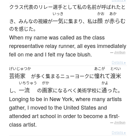
クラス代表のリレー選手として私の名前が呼ばれたと
いっき
かお
あか
一気
顔
赤らむ
き、みんなの視線が
に集まり、私は
が
のを感じた。
When my name was called as the class
representative relay runner, all eyes immediately
fell on me and I felt my face blush.
—
Jreibun
Details ▸
げいじゅつか
あこが
とべい
芸術家
憧れて
渡米
が多く集まるニューヨークに
いちりゅう
がか
かよ
一流
画家
通った
し、
の
になるべく美術学校に
。
Longing to be in New York, where many artists
gather, I moved to the United States and
attended art school in order to become a first-
class artist.
—
Jreibun
Details ▸