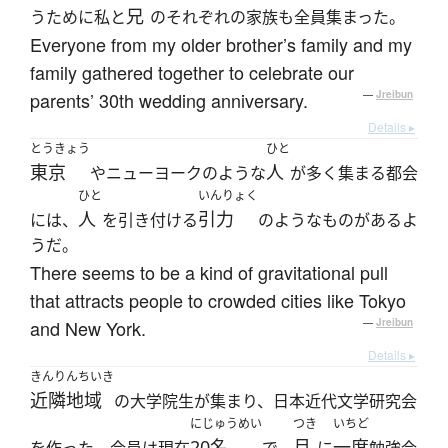
兄
うために私と
のそれぞれの家族も全員集まった。
Everyone from my older brother’s family and my
family gathered together to celebrate our
parents’ 30th wedding anniversary.
—
Jreibun
Details ▸
とうきょう
ひと
東京
人
やニューヨークのような
が多く集まる都会
ひと
いんりょく
人
引力
には、
を引き付ける
のようなものがあるよ
うだ。
There seems to be a kind of gravitational pull
that attracts people to crowded cities like Tokyo
and New York.
—
Jreibun
Details ▸
きんりんちいき
近隣地域
の大学院生が集まり、日本近代文学研究会
にじゅうめい
つき
いちど
20名
月
一度