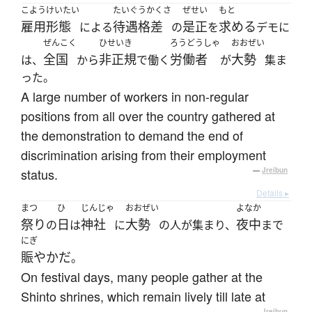
こようけいたい
たいぐうかくさ
ぜせい
もと
雇用形態
待遇格差
是正
求める
による
の
を
デモに
ぜんこく
ひせいき
ろうどうしゃ
おおぜい
全国
非正規
労働者
大勢
は、
から
で働く
が
集ま
った。
A large number of workers in non-regular
positions from all over the country gathered at
the demonstration to demand the end of
discrimination arising from their employment
status.
—
Jreibun
Details ▸
まつ
ひ
じんじゃ
おおぜい
よなか
祭り
日
神社
大勢
夜中
の
は
に
の人が集まり、
まで
にぎ
賑やかだ
。
On festival days, many people gather at the
Shinto shrines, which remain lively till late at
—
Jreibun