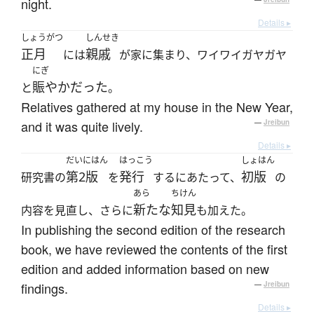
night.
Details ▸
しょうがつ
しんせき
正月
親戚
には
が家に集まり、ワイワイガヤガヤ
にぎ
賑やかだった
と
。
Relatives gathered at my house in the New Year,
and it was quite lively.
—
Jreibun
Details ▸
だいにはん
はっこう
しょはん
第2版
発行
初版
研究書の
を
するにあたって、
の
あら
ちけん
新たな
知見
内容を見直し、さらに
も加えた。
In publishing the second edition of the research
book, we have reviewed the contents of the first
edition and added information based on new
findings.
—
Jreibun
Details ▸