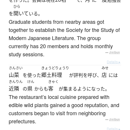
を作った。会員は現在
で、
に
勉強会
ひら
開いて
を
いる。
Graduate students from nearby areas got
together to establish the Society for the Study of
Modern Japanese Literature. The group
currently has 20 members and holds monthly
study sessions.
—
Jreibun
Details ▸
さんさい
きょうどりょうり
みせ
山菜
郷土料理
店
を使った
が評判を呼び、
には
きんりん
けん
きゃく
近隣
県
客
の
からも
が集まるようになった。
The restaurant’s local cuisine prepared with
edible wild plants gained a good reputation, and
customers began to visit from neighboring
prefectures.
—
Jreibun
Details ▸