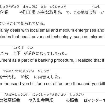
しょうきぎょう
まちこうば
おも
とりひきさき
むかし
企業
町工場
主な
取引先
昔
や
が
で、この地域は
か
ていることで知られている。
inly deals with local small and medium enterprises and 
ctories that boast advanced technology, such as micron-l
じょうげ
さか
上下
逆さ
したら、
が
になってしまった。
ent as a part of a banking procedure, I realized that i
せんえんさつ
じゅうまい
りょうが
千円札
10枚
両替えした
を
に
。
-thousand-yen bill for a set of ten one-thousand-yen bill
ざんだかしょうかい
にゅうしゅっきんめいさい
しょうかい
残高照会
入出金明細
照会
の
や
の
はインター