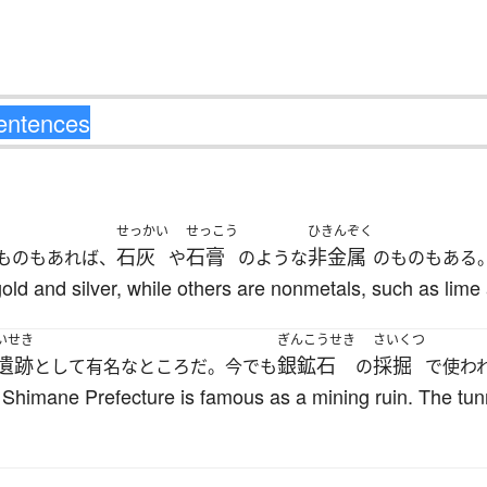
せっかい
せっこう
ひきんぞく
石灰
石膏
非金属
ものもあれば、
や
のような
のものもある
old and silver, while others are nonmetals, such as lim
いせき
ぎんこうせき
さいくつ
遺跡
銀鉱石
採掘
として有名なところだ。今でも
の
で使わ
Shimane Prefecture is famous as a mining ruin. The tun