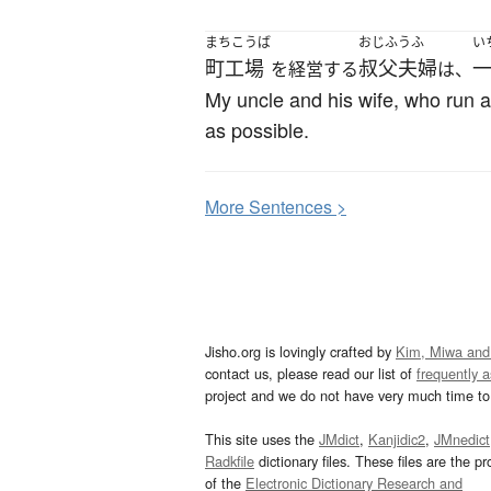
まちこうば
おじふうふ
い
町工場
叔父夫婦
を経営する
は、
My uncle and his wife, who run a 
as possible.
More
S
entences >
Jisho.org is lovingly crafted by
Kim, Miwa and
contact us, please read our list of
frequently 
project and we do not have very much time to 
This site uses the
JMdict
,
Kanjidic2
,
JMnedict
Radkfile
dictionary files. These files are the pr
of the
Electronic Dictionary Research and