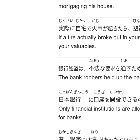
mortgaging his house.
じっさい
じたく
かじ
ひ
実際に
自宅
火事
避
で
が起きたら、
If a fire actually broke out in y
your valuables.
ふほう
とお
不法な
通す
銀行強盗は、
要求を
た
The bank robbers held up the ban
にっぽんぎんこう
こうざ
かいせつ
日本銀行
口座
開設できる
に
を
Only financial institutions are 
for banks.
むかし
ぎんざ
ほり
昔
銀座
壕
には
があったというこ