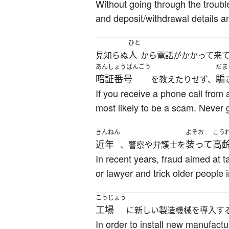
Without going through the troubl
and deposit/withdrawal details an
ひと
人
見知らぬ
から電話がかかって来
あんしょうばんごう
だま
暗証番号
騙
を教えたりせず、
If you receive a phone call from 
most likely to be a scam. Never
きんねん
よそお
こう
近年
装って
高
、警察や弁護士を
In recent years, fraud aimed at 
or lawyer and trick older people 
こうじょう
工場
に新しい製造機械を導入す
In order to install new manufactu