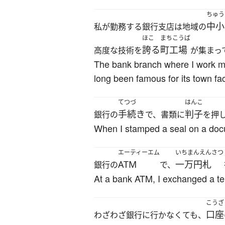
ちゅう
中小
私が勤務する銀行支店は地域の
ほこ
まちこうば
誇る
町工場
高度な技術を
が集まっ
The bank branch where I work ma
long been famous for its town fa
てつづ
はんこ
手続き
判子
銀行の
で、書類に
を押
When I stamped a seal on a docum
エーティーエム
いちまんえんさつ
ATM
一万円札
銀行の
で、
At a bank ATM, I exchanged a ten
こうざ
口座
わざわざ銀行に行かなくても、