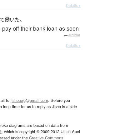
Details ▸
て働いた。
o pay off their bank loan as soon
—
Jreibun
Details ▸
ail to
jisho.org@gmail.com
. Before you
 long time for us to reply as Jisho is a side
troke diagrams are based on data from
G
, which is copyright © 2009-2012 Ulrich Apel
leased under the
Creative Commons