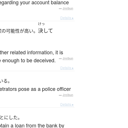
 regarding your account balance
—
Jreibun
Details ▸
けっ
欺
決して
の可能性が高い。
er related information, it is
e enough to be deceived.
—
Jreibun
Details ▸
いる。
trators pose as a police officer
—
Jreibun
Details ▸
とにした。
btain a loan from the bank by