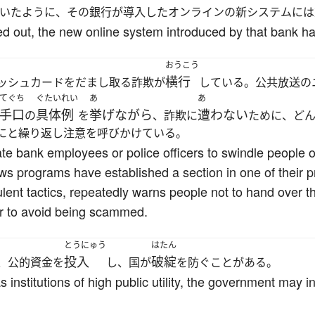
いたように、その銀行が導入したオンラインの新システムには
d out, the new online system introduced by that bank ha
おうこう
横行
ッシュカードをだまし取る詐欺が
している。公共放送の
てぐち
ぐたいれい
あ
あ
手口
具体例
挙げながら
遭わない
の
を
、詐欺に
ために、ど
にと繰り返し注意を呼びかけている。
e bank employees or police officers to swindle people ou
ws programs have established a section in one of their
ulent tactics, repeatedly warns people not to hand over t
r to avoid being scammed.
とうにゅう
はたん
投入
破綻
、公的資金を
し、国が
を防ぐことがある。
nstitutions of high public utility, the government may i