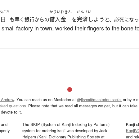
ちにち
かりいれきん
かんさい
一日
借入金
完済しよう
も早く銀行からの
を
と、必死になっ
small factory in town, worked their fingers to the bone t
 Andrew
. You can reach us on Mastodon at
@jisho@mastodon.social
or by e-m
asked questions
. Please note that we read all messages we get, but it can take a
devote to it.
and
The SKIP (System of Kanji Indexing by Patterns)
Kanji s
operty
system for ordering kanji was developed by Jack
KanjiV
Halpern (Kanji Dictionary Publishing Society at
and re