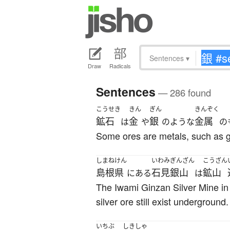
Sentences
▾
Draw
Radicals
Sentences
— 286 found
こうせき
きん
ぎん
きんぞく
鉱石
金
銀
金属
は
や
のような
の
Some ores are metals, such as g
しまねけん
いわみぎんざん
こうざん
島根県
石見銀山
鉱山
にある
は
The Iwami Ginzan Silver Mine in 
silver ore still exist underground.
いちぶ
しきしゃ