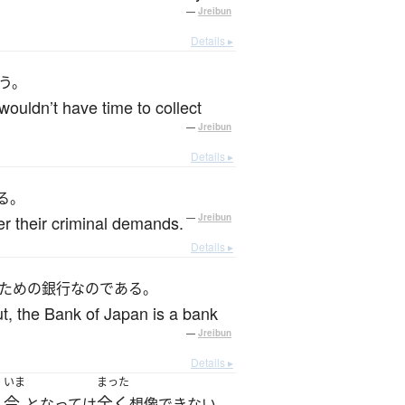
—
Jreibun
Details ▸
う。
wouldn’t have time to collect
—
Jreibun
Details ▸
る。
er their criminal demands.
—
Jreibun
Details ▸
ための銀行なのである。
ut, the Bank of Japan is a bank
—
Jreibun
Details ▸
いま
まった
今
全く
、
となっては
想像できない。