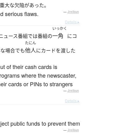
重大な欠陥があった。
d serious flaws.
—
Jreibun
Details ▸
いっかく
一角
ニュース番組では番組の
にコ
たにん
他人
んな場合でも
にカードを渡した
t of their cash cards is
 programs where the newscaster,
heir cards or PINs to strangers
—
Jreibun
Details ▸
nject public funds to prevent them
—
Jreibun