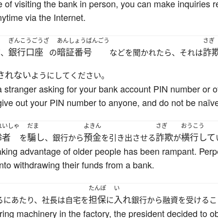
e of visiting the bank in person, you can make inquiries
ytime via the Internet.
ぎんこうごうざ
あんしょうばんごう
さぎ
銀行口座
暗証番号
詐
て、
の
などを聞かれたら、それは
されない
ようにしてください。
a stranger asking for your bank account PIN number or oth
 give out your PIN number to anyone, and do not be naïv
れいしゃ
だま
よきん
さぎ
おうこう
齢者
騙し
預金
詐欺
横行して
を
、銀行から
を引き出させる
が
taking advantage of older people has been rampant. Perpe
into withdrawing their funds from a bank.
たんぽ
い
担保
入れ
るにあたり、社長は自宅を
に
銀行から融資を受けるこ
ring machinery in the factory, the president decided to o