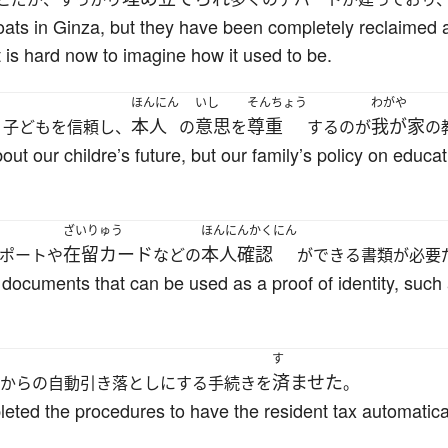
 moats in Ginza, but they have been completely reclaime
t is hard now to imagine how it used to be.
ほんにん
いし
そんちょう
わがや
本人
意思
尊重
我が家
、子どもを信頼し、
の
を
するのが
の
t our childre’s future, but our family’s policy on educat
ざいりゅう
ほんにんかくにん
在留カード
本人確認
ポートや
などの
ができる書類が必要
ocuments that can be used as a proof of identity, such 
す
済ませた
からの自動引き落としにする手続きを
。
mpleted the procedures to have the resident tax automati