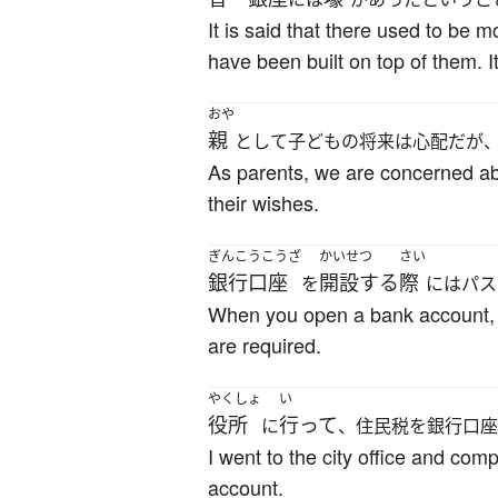
It is said that there used to be
have been built on top of them. I
おや
親
として子どもの将来は心配だが
As parents, we are concerned abou
their wishes.
ぎんこうこうざ
かいせつ
さい
銀行口座
開設する
際
を
にはパス
When you open a bank account, d
are required.
やくしょ
い
役所
行って
に
、住民税を銀行口座
I went to the city office and co
account.