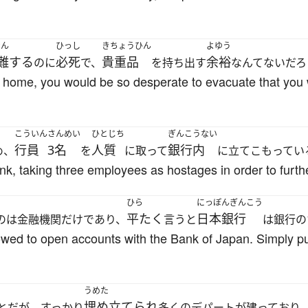
なん
ひっし
きちょうひん
よゆう
難する
必死
貴重品
余裕
のに
で、
を持ち出す
なんてないだろ
our home, you would be so desperate to evacuate that you 
こういん
さんめい
ひとじち
ぎんこうない
行員
3名
人質
銀行内
め、
を
に取って
に立てこもってい
k, taking three employees as hostages in order to furth
ひら
にっぽんぎんこう
平たく
日本銀行
のは金融機関だけであり、
言うと
は銀行の
allowed to open accounts with the Bank of Japan. Simply p
うめた
埋め立てられ
とだが、すっかり
多くのデパートが建っており