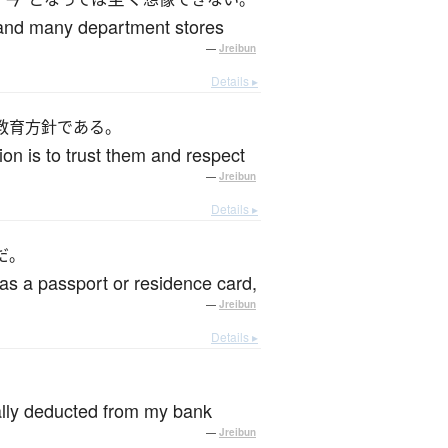
d and many department stores
—
Jreibun
Details ▸
教育方針である。
ion is to trust them and respect
—
Jreibun
Details ▸
だ。
as a passport or residence card,
—
Jreibun
Details ▸
cally deducted from my bank
—
Jreibun