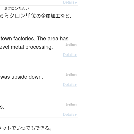
Details ▸
ミクロンたんい
ミクロン単位
ら
の金属加工など、
town factories. The area has
evel metal processing.
—
Jreibun
Details ▸
t was upside down.
—
Jreibun
Details ▸
s.
—
Jreibun
Details ▸
ネットでいつでもできる。