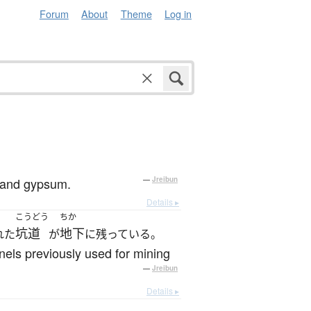
Forum
About
Theme
Log in
。
e and gypsum.
—
Jreibun
Details ▸
こうどう
ちか
坑道
地下
れた
が
に残っている。
nels previously used for mining
—
Jreibun
Details ▸