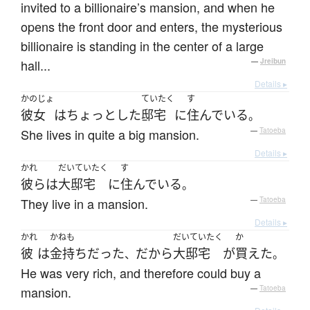
invited to a billionaire’s mansion, and when he
opens the front door and enters, the mysterious
billionaire is standing in the center of a large
hall...
—
Jreibun
Details ▸
かのじょ
ていたく
す
彼女
は
ちょっとした
邸宅
に
住んでいる
。
She lives in quite a big mansion.
—
Tatoeba
Details ▸
かれ
だいていたく
す
彼ら
は
大邸宅
に
住んでいる
。
They live in a mansion.
—
Tatoeba
Details ▸
かれ
かねも
だいていたく
か
彼
は
金持ち
だった
だから
大邸宅
が
買えた
、
。
He was very rich, and therefore could buy a
mansion.
—
Tatoeba