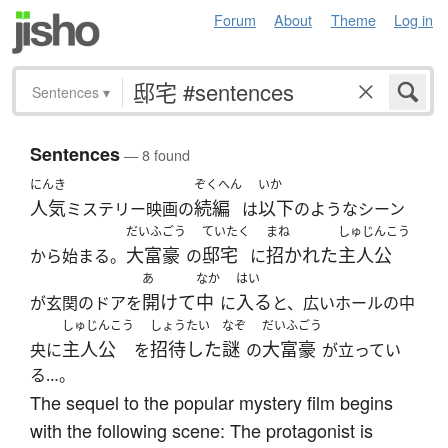
Forum
About
Theme
Log in
Sentences
▾
Sentences
— 8 found
にんき
ぞくへん
いか
人気
続編
以下
ミステリー映画の
は
のようなシーン
だいふごう
ていたく
まね
しゅじんこう
大富豪
邸宅
招かれた
主人公
から始まる。
の
に
あ
なか
はい
開けて
中
入る
が玄関のドアを
に
と、広いホールの中
しゅじんこう
しょうたい
なぞ
だいふごう
主人公
招待した
謎
大富豪
央に
を
の
が立ってい
る…。
The sequel to the popular mystery film begins
with the following scene: The protagonist is