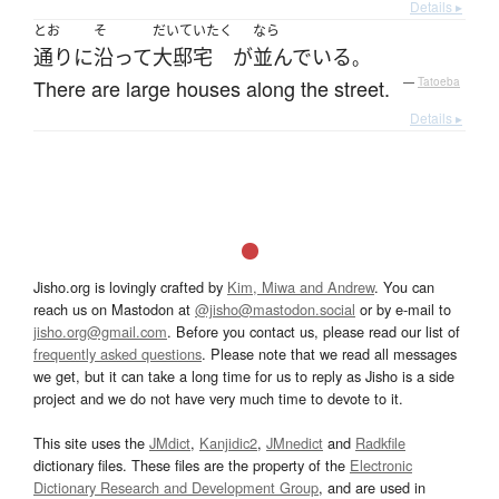
Details ▸
とお
そ
だいていたく
なら
通り
に
沿って
大邸宅
が
並んでいる
。
There are large houses along the street.
—
Tatoeba
Details ▸
Jisho.org is lovingly crafted by
Kim, Miwa and Andrew
. You can
reach us on Mastodon at
@jisho@mastodon.social
or by e-mail to
jisho.org@gmail.com
. Before you contact us, please read our list of
frequently asked questions
. Please note that we read all messages
we get, but it can take a long time for us to reply as Jisho is a side
project and we do not have very much time to devote to it.
This site uses the
JMdict
,
Kanjidic2
,
JMnedict
and
Radkfile
dictionary files. These files are the property of the
Electronic
Dictionary Research and Development Group
, and are used in