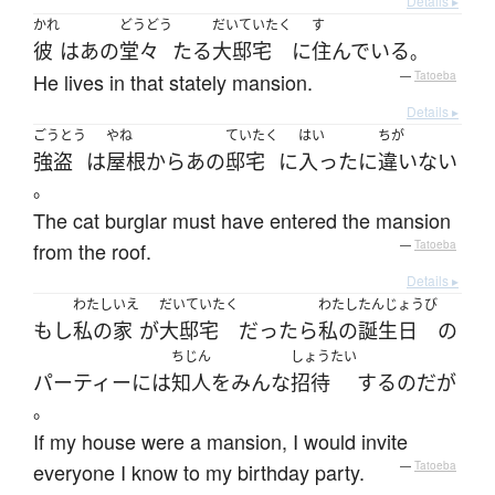
Details ▸
かれ
どうどう
だいていたく
す
彼
は
あの
堂々
たる
大邸宅
に
住んでいる
。
He lives in that stately mansion.
—
Tatoeba
Details ▸
ごうとう
やね
ていたく
はい
ちが
強盗
は
屋根
から
あの
邸宅
に
入った
に
違いない
。
The cat burglar must have entered the mansion
from the roof.
—
Tatoeba
Details ▸
わたし
いえ
だいていたく
わたし
たんじょうび
もし
私の
家
が
大邸宅
だったら
私の
誕生日
の
ちじん
しょうたい
パーティー
には
知人
を
みんな
招待
する
のだ
が
。
If my house were a mansion, I would invite
everyone I know to my birthday party.
—
Tatoeba