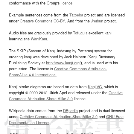
conformance with the Group's
licence
.
Example sentences come from the
Tatoeba
project and are licensed
under
Creative Commons CC-BY
. And from the
Jreibun
project.
Audio files are graciously provided by
Tofugu’s
excellent kanji
learning site
WaniKani
.
The SKIP (System of Kanji Indexing by Patterns) system for
ordering kanji was developed by Jack Halpern (Kanji Dictionary
Publishing Society at
http://www.kanji.org/
), and is used with his
permission. The license is
Creative Commons Attribution-
ShareAlike 4.0 International
.
Kanji stroke diagrams are based on data from
KanjiVG
, which is
copyright © 2009-2012 Ulrich Apel and released under the
Creative
Commons Attribution-Share Alike 3.0
license.
Wikipedia data comes from the
DBpedia
project and is dual licensed
under
Creative Commons Attribution-ShareAlike 3.0
and
GNU Free
Documentation License
.