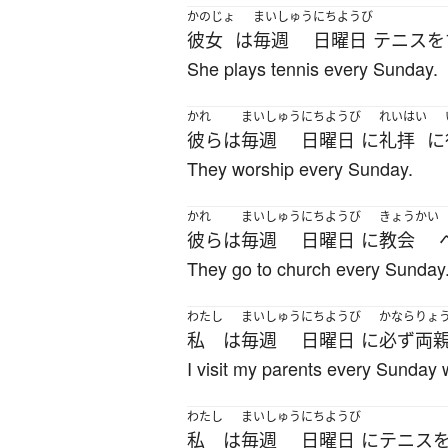
かのじょ
まいしゅう
にちようび
彼女
は
毎週
日曜日
テニス
を
She plays tennis every Sunday.
かれ
まいしゅう
にちようび
れいはい
彼ら
は
毎週
日曜日
に
礼拝
に
They worship every Sunday.
かれ
まいしゅう
にちようび
きょうかい
彼ら
は
毎週
日曜日
に
教会
They go to church every Sunday
わたし
まいしゅう
にちようび
かなら
りょ
私
は
毎週
日曜日
に
必ず
両
I visit my parents every Sunday wi
わたし
まいしゅう
にちようび
私
は
毎週
日曜日
に
テニス