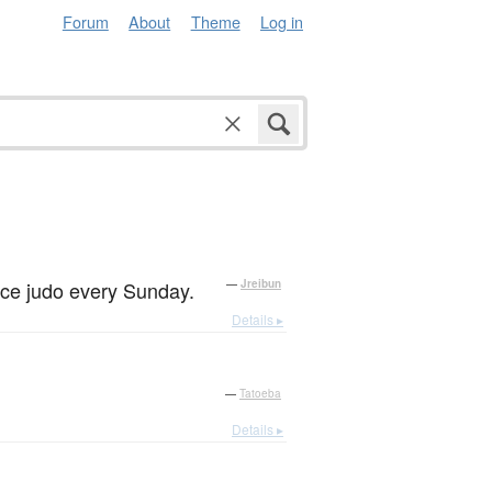
Forum
About
Theme
Log in
ice judo every Sunday.
—
Jreibun
Details ▸
—
Tatoeba
Details ▸