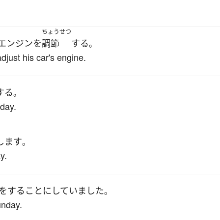
ちょうせつ
エンジン
を
調節
する
。
djust his car's engine.
する
。
nday.
します
。
y.
を
する
ことにしていました
。
unday.