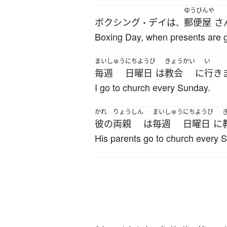
ゆうびんや
ボクシング
デイ
は
郵便屋
さ
・
、
Boxing Day, when presents are gi
まいしゅう
にちようび
きょうかい
い
毎週
日曜日
は
教会
に
行き
I go to church every Sunday.
かれ
りょうしん
まいしゅう
にちようび
彼の
両親
は
毎週
日曜日
に
His parents go to church every 