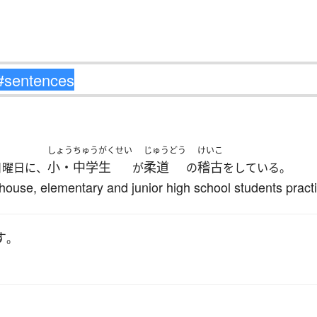
しょうちゅうがくせい
じゅうどう
けいこ
小・中学生
柔道
稽古
日曜日に、
が
の
をしている。
house, elementary and junior high school students pract
す
。