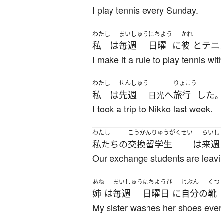
I play tennis every Sunday.
わたし
まいしゅう
にちよう
かれ
私
は
毎週
日曜
に
彼
と
テニ
I make it a rule to play tennis w
わたし
せんしゅう
りょこう
私
は
先週
へ
旅行
した
日光
I took a trip to Nikko last week.
わたし
こうかんりゅうがくせい
らいし
私たち
の
交換留学生
は
来週
Our exchange students are leav
あね
まいしゅう
にちようび
じぶん
くつ
姉
は
毎週
日曜日
に
自分
の
靴
My sister washes her shoes eve