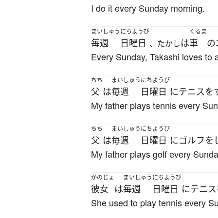
I do it every Sunday morning.
まいしゅう
にちようび
くるま
毎週
日曜日
は
車
の
、たかし
Every Sunday, Takashi loves to a
ちち
まいしゅう
にちようび
父
は
毎週
日曜日
に
テニス
を
My father plays tennis every Su
ちち
まいしゅう
にちようび
父
は
毎週
日曜日
に
ゴルフ
を
My father plays golf every Sunda
かのじょ
まいしゅう
にちようび
彼女
は
毎週
日曜日
に
テニス
She used to play tennis every S