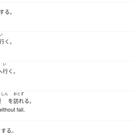
する
。
い
行く
。
い
へ
行く
。
.
うしん
おとず
親
を
訪れる
。
thout fail.
を
する
。