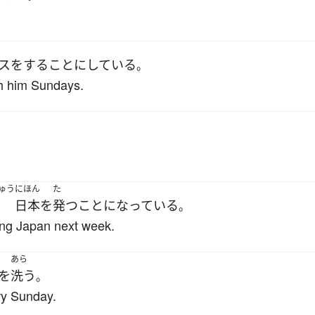
ス
を
する
ことにしている
。
ith him Sundays.
。
ゅう
にほん
た
日本
を
発つ
ことになっている
。
ing Japan next week.
あら
を
洗う
。
ry Sunday.