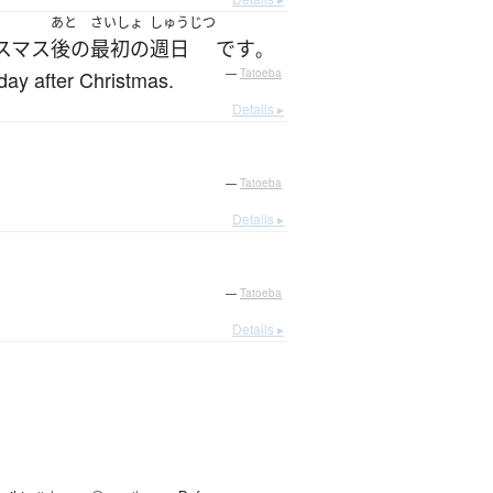
あと
さいしょ
しゅうじつ
スマス
後の
最初の
週日
です
。
day after Christmas.
—
Tatoeba
Details ▸
—
Tatoeba
Details ▸
—
Tatoeba
Details ▸