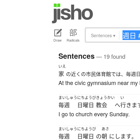
Sentences
▾
Draw
Radicals
Sentences
— 19 found
いえ
家
の近くの市民体育館では、毎週
At the civic gymnasium near my 
まいしゅう
にちようび
きょうかい
い
毎週
日曜日
教会
へ
行きま
I go to church every Sunday.
まいしゅう
にちようび
あさ
毎週
日曜日
の
朝
に
します
。