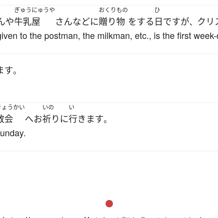
ぎゅうにゅうや
おくりもの
ひ
ん
や
牛乳屋
さん
など
に
贈り物
を
する
日
です
が
クリ
、
ven to the postman, the milkman, etc., is the first week-
ます
。
きょうかい
いの
い
教会
へ
お
祈り
に
行きます
。
Sunday.