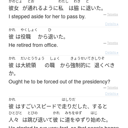
かのじょ
とお
わたし
わき
ど
彼女
が
通れる
ように
私
は
脇
に
退いた
。
I stepped aside for her to pass by.
—
Tatoeba
Details ▸
かれ
やくしょく
ひ
彼
は
役職
から
退いた
。
He retired from office.
—
Tatoeba
Details ▸
かれ
だいとうりょう
しょく
きょうせいてき
しりぞ
彼
は
大統領
の
職
から
強制的に
退く
べき
か
。
Ought he to be forced out of the presidency?
—
Tatoeba
Details ▸
かれ
はしりだ
彼
は
すごい
スピード
で
走りだした
すると
、
ひとびと
とびの
かれ
みちをゆず
はじ
人々
は
跳び退いて
彼
に
道をゆずり
始めた
。
He started to run very fast, so that people began