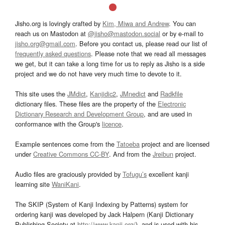
Jisho.org is lovingly crafted by
Kim, Miwa and Andrew
. You can
reach us on Mastodon at
@jisho@mastodon.social
or by e-mail to
jisho.org@gmail.com
. Before you contact us, please read our list of
frequently asked questions
. Please note that we read all messages
we get, but it can take a long time for us to reply as Jisho is a side
project and we do not have very much time to devote to it.
This site uses the
JMdict
,
Kanjidic2
,
JMnedict
and
Radkfile
dictionary files. These files are the property of the
Electronic
Dictionary Research and Development Group
, and are used in
conformance with the Group's
licence
.
Example sentences come from the
Tatoeba
project and are licensed
under
Creative Commons CC-BY
. And from the
Jreibun
project.
Audio files are graciously provided by
Tofugu’s
excellent kanji
learning site
WaniKani
.
The SKIP (System of Kanji Indexing by Patterns) system for
ordering kanji was developed by Jack Halpern (Kanji Dictionary
Publishing Society at
http://www.kanji.org/
), and is used with his