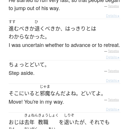
to jump out of his way.
—
Tatoeba
Details ▸
すす
ひ
進む
べき
か
退く
べき
か
はっきりと
は
、
わからなかった
。
I was uncertain whether to advance or to retreat.
—
Tatoeba
Details ▸
ちょっと
どいて
。
Step aside.
—
Tatoeba
Details ▸
じゃま
そこ
に
いる
と
邪魔
なんだ
よ
ね
どいて
よ
。
。
Move! You're in my way.
—
Tatoeba
Details ▸
きょねん
きょうしょく
しりぞ
おじ
は
去年
教職
を
退いた
が
それでも
、
なん
だいがく
ちい