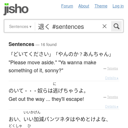
Forum
About
Theme
Log in
Sentences
▾
Sentences
— 16 found
どいて
ください
やんのか
あんちゃん
「
」「
？
」
"Please move aside." "Ya wanna make
something of it, sonny?"
—
Tatoeba
Details ▸
に
のいて
奴ら
は
逃げ
ちゃう
よ
・・・
。
Get out the way ... they'll escape!
—
Tatoeba
Details ▸
いいかげん
おい
いい加減
パンツ
ネタ
は
やめとけ
よ
な
、
、
どくしゃ
ひ