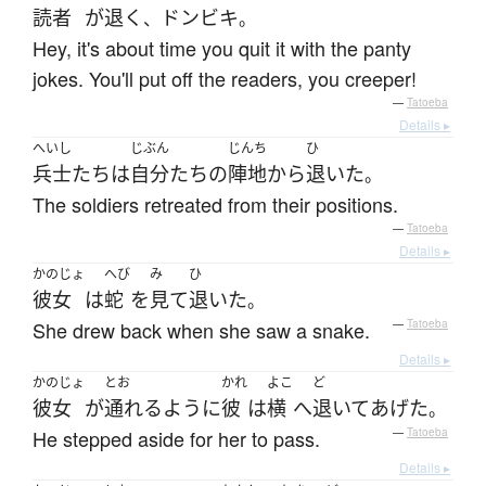
読者
が
退く
ドンビキ
、
。
Hey, it's about time you quit it with the panty
jokes. You'll put off the readers, you creeper!
—
Tatoeba
Details ▸
へいし
じぶん
じんち
ひ
兵士
たち
は
自分
たち
の
陣地
から
退いた
。
The soldiers retreated from their positions.
—
Tatoeba
Details ▸
かのじょ
へび
み
ひ
彼女
は
蛇
を
見て
退いた
。
She drew back when she saw a snake.
—
Tatoeba
Details ▸
かのじょ
とお
かれ
よこ
ど
彼女
が
通れる
ように
彼
は
横
へ
退いて
あげた
。
He stepped aside for her to pass.
—
Tatoeba
Details ▸