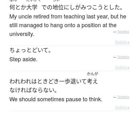
何とか
大学
で
の
地位
に
しがみつこう
とした
。
My uncle retired from teaching last year, but he
still managed to hang onto a position at the
university.
—
Tatoeba
Details ▸
ちょっと
どいて
。
Step aside.
—
Tatoeba
Details ▸
かんが
われわれ
は
ときどき
一歩退いて
考え
なければならない
。
We should sometimes pause to think.
—
Tatoeba
Details ▸