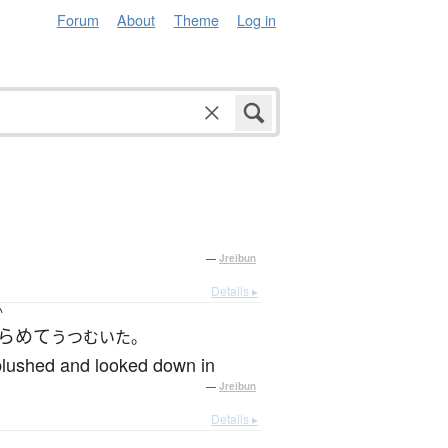
Forum
About
Theme
Log in
—
Jreibun
Details ▸
か
らめて
うつむいた。
 blushed and looked down in
—
Jreibun
Details ▸