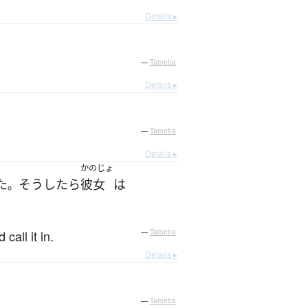
Details ▸
—
Tatoeba
Details ▸
—
Tatoeba
Details ▸
かのじょ
た
そうしたら
彼女
は
。
call it in.
—
Tatoeba
Details ▸
—
Tatoeba