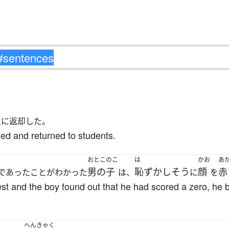
生に返却した。
d and returned to students.
おとこのこ
は
かお
あ
男の子
恥ずかしそう
顔
赤
であったことがわかった
は、
に
を
est and the boy found out that he had scored a zero, he
へんきゃく