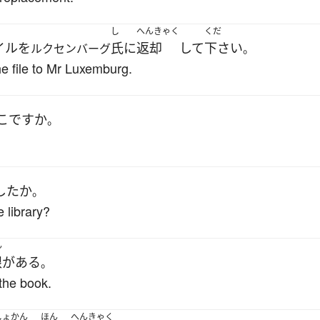
し
へんきゃく
くだ
イル
を
氏
に
返却
して
下さい
ルクセンバーグ
。
he file to Mr Luxemburg.
こ
ですか
。
した
か
。
 library?
ん
限
が
ある
。
 the book.
しょかん
ほん
へんきゃく