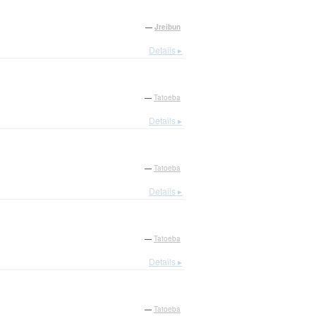
—
Jreibun
Details ▸
—
Tatoeba
Details ▸
—
Tatoeba
Details ▸
—
Tatoeba
Details ▸
—
Tatoeba