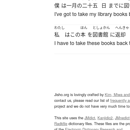
僕
は
一月
の
二
十五
日
まで
に
図
I've got to take my library books
わたし
ほん
としょかん
へんきゃ
私
は
この
本
を
図書館
に
返却
I have to take these books back t
Jisho.org is lovingly crafted by
Kim, Miwa and
contact us, please read our list of
frequently 
project and we do not have very much time to 
This site uses the
JMdict
,
Kanjidic2
,
JMnedict
Radkfile
dictionary files. These files are the pr
of the
Electronic Dictionary Research and