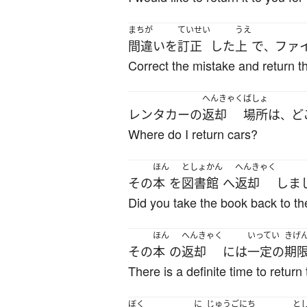
まちが
ていせい
うえ
間違い
を
訂正
した
上
で
ファ
、
Correct the mistake and return t
へんきゃく
ばしょ
レンタカー
の
返却
場所
は
ど
、
Where do I return cars?
ほん
としょかん
へんきゃく
その
本
を
図書館
へ
返却
しま
Did you take the book back to the
ほん
へんきゃく
いってい
きげ
その
本
の
返却
には
一定の
期
There is a definite time to return
ぼく
に
じゅうご
にち
と