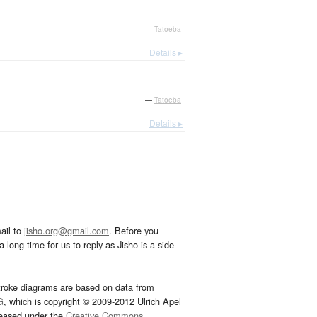
—
Tatoeba
Details ▸
—
Tatoeba
Details ▸
ail to
jisho.org@gmail.com
. Before you
 long time for us to reply as Jisho is a side
troke diagrams are based on data from
G
, which is copyright © 2009-2012 Ulrich Apel
leased under the
Creative Commons