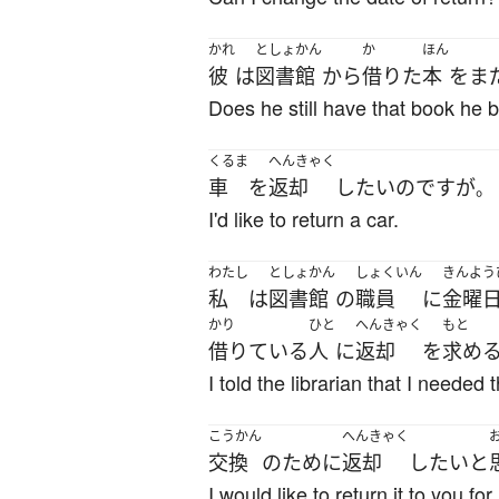
かれ
としょかん
か
ほん
彼
は
図書館
から
借りた
本
を
ま
Does he still have that book he 
くるま
へんきゃく
車
を
返却
したい
のです
が
。
I'd like to return a car.
わたし
としょかん
しょくいん
きんよう
私
は
図書館
の
職員
に
金曜
かり
ひと
へんきゃく
もと
借りている
人
に
返却
を
求め
I told the librarian that I needed
こうかん
へんきゃく
交換
の
ために
返却
したい
と
I would like to return it to you fo