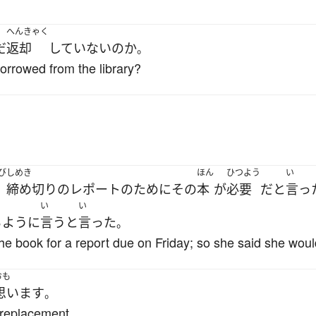
へんきゃく
だ
返却
していない
の
か
。
borrowed from the library?
び
しめき
ほん
ひつよう
い
日
締め切り
の
レポート
の
ために
その
本
が
必要
だ
と
言っ
い
い
る
ように
言う
と
言った
。
 the book for a report due on Friday; so she said she would 
おも
思います
。
r replacement.