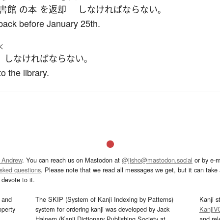
書館
の
本
を
返却
し
なければならない
。
 back before January 25th.
く
し
なければならない
。
o the library.
 Andrew
. You can reach us on Mastodon at
@jisho@mastodon.social
or by e-m
asked questions
. Please note that we read all messages we get, but it can take a
devote to it.
and
The SKIP (System of Kanji Indexing by Patterns)
Kanji s
operty
system for ordering kanji was developed by Jack
KanjiV
Halpern (Kanji Dictionary Publishing Society at
and re