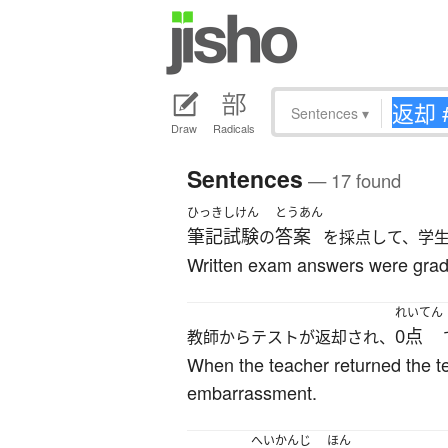
Sentences
▾
Draw
Radicals
Sentences
— 17 found
ひっきしけん
とうあん
筆記試験
答案
の
を採点して、学
Written exam answers were grade
れいてん
0点
教師からテストが返却され、
When the teacher returned the t
embarrassment.
へいかんじ
ほん