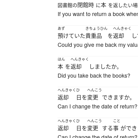
閉館時
本
図書館の
に
を返したい場
If you want to return a book when
あず
きちょうひん
へんきゃく
預けていた
貴重品
を
返却
し
Could you give me back my valu
ほん
へんきゃく
本
を
返却
しました
か
。
Did you take back the books?
へんきゃく
ひ
へんこう
返却
日
を
変更
できます
か
。
Can I change the date of return?
へんきゃく
ひ
へんこう
こと
返却
日
を
変更
する
事
が
でき
Can I change the date of return?