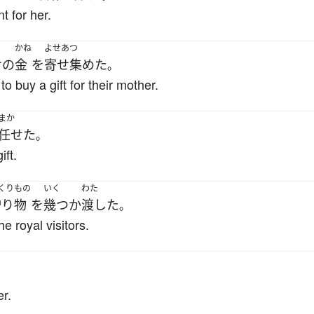
t for her.
かね
よせあつ
け
の
金
を
寄せ集めた
。
buy a gift for their mother.
まか
任せた
。
ift.
くりもの
いく
わた
贈り物
を
幾つか
渡した
。
e royal visitors.
r.