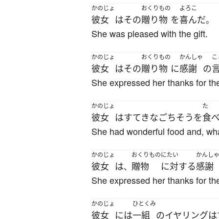
かのじょ
おくりもの
よろこ
彼女
は
その
贈り物
を
喜んだ
。
She was pleased with the gift.
かのじょ
おくりもの
かんしゃ
こ
彼女
は
その
贈り物
に
感謝
の
She expressed her thanks for th
かのじょ
た
彼女
は
すてきな
ごちそう
を
食
She had wonderful food and, wha
かのじょ
おくりもの
にたい
かんし
彼女
は
贈物
に対する
感謝
、
She expressed her thanks for th
かのじょ
ひとくみ
彼女
には
一組
の
イヤリング
は