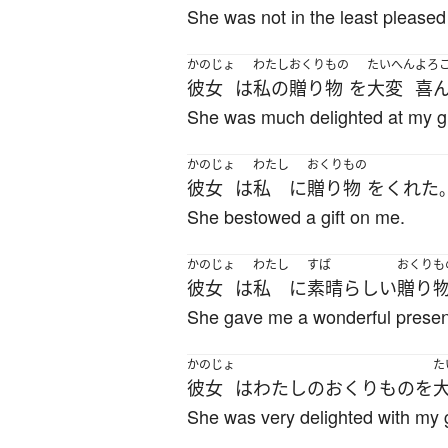
She was not in the least pleased
かのじょ
わたし
おくりもの
たいへん
よろ
彼女
は
私の
贈り物
を
大変
喜
She was much delighted at my gi
かのじょ
わたし
おくりもの
彼女
は
私
に
贈り物
を
くれた
She bestowed a gift on me.
かのじょ
わたし
すば
おくりも
彼女
は
私
に
素晴らしい
贈り
She gave me a wonderful presen
かのじょ
た
彼女
は
わたしの
おくりもの
を
She was very delighted with my g