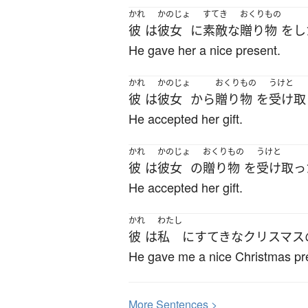
かれ
かのじょ
すてき
おくりもの
彼
は
彼女
に
素敵な
贈り物
を
し
He gave her a nice present.
かれ
かのじょ
おくりもの
うけと
彼
は
彼女
から
贈り物
を
受け取
He accepted her gift.
かれ
かのじょ
おくりもの
うけと
彼
は
彼女
の
贈り物
を
受け取っ
He accepted her gift.
かれ
わたし
彼
は
私
に
すてきな
クリスマス
He gave me a nice Christmas pr
More
S
entences >