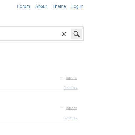
Forum
About
Theme
Log in
—
Tatoeba
Details ▸
—
Tatoeba
Details ▸