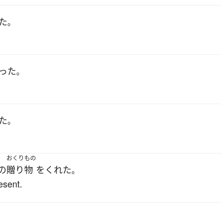
た
。
った
。
た
。
おくりもの
の
贈り物
を
くれた
。
esent.