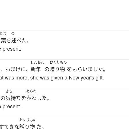
とば
の
言葉
を
述べた
。
e present.
しんねん
おくりもの
べ
おまけに
新年
の
贈り物
を
もらいました
、
、
。
t was more, she was given a New year's gift.
ゃ
きも
あらわ
の
気持ち
を
表わした
。
e present.
おくりもの
すてきな
贈り物
だ
。