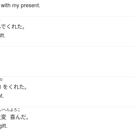
 with my present.
こ
んで
くれた
。
ft.
。
の
物
を
くれた
。
t.
いへん
よろこ
大変
喜んだ
。
ift.