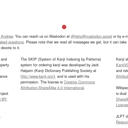
 Andrew
. You can reach us on Mastodon at
@jisho@mastodon.social
or by e-m
asked questions
. Please note that we read all messages we get, but it can take a
devote to it.
and
The SKIP (System of Kanji Indexing by Patterns)
Kanji s
operty
system for ordering kanji was developed by Jack
KanjiV
Halpern (Kanji Dictionary Publishing Society at
and re
mance
http://www.kanji.org/
), and is used with his
Attribu
permission. The license is
Creative Commons
Attribution-ShareAlike 4.0 International
.
Wikipe
oject
is dual
C-BY
.
ShareAl
Licens
s
JLPT d
Resour