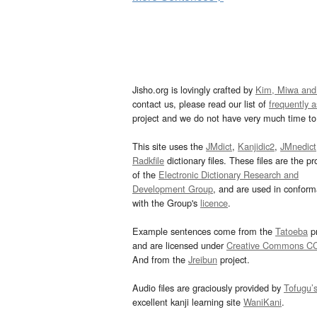
Jisho.org is lovingly crafted by
Kim, Miwa and
contact us, please read our list of
frequently 
project and we do not have very much time to 
This site uses the
JMdict
,
Kanjidic2
,
JMnedict
Radkfile
dictionary files. These files are the pr
of the
Electronic Dictionary Research and
Development Group
, and are used in confor
with the Group's
licence
.
Example sentences come from the
Tatoeba
pr
and are licensed under
Creative Commons C
And from the
Jreibun
project.
Audio files are graciously provided by
Tofugu’
excellent kanji learning site
WaniKani
.