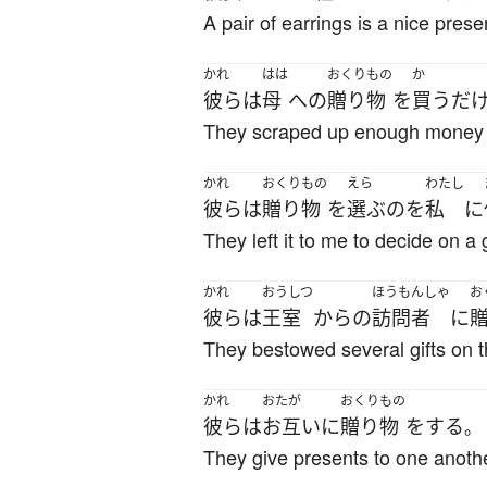
A pair of earrings is a nice presen
かれ
はは
おくりもの
か
彼ら
は
母
へ
の
贈り物
を
買う
だ
They scraped up enough money to 
かれ
おくりもの
えら
わたし
彼ら
は
贈り物
を
選ぶ
の
を
私
に
They left it to me to decide on a g
かれ
おうしつ
ほうもんしゃ
お
彼ら
は
王室
から
の
訪問者
に
They bestowed several gifts on th
かれ
おたが
おくりもの
彼ら
は
お互いに
贈り物
を
する
。
They give presents to one anothe