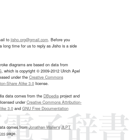
ail to
jisho.org@gmail.com
. Before you
 long time for us to reply as Jisho is a side
troke diagrams are based on data from
G
, which is copyright © 2009-2012 Ulrich Apel
leased under the
Creative Commons
tion-Share Alike 3.0
license.
dia data comes from the
DBpedia
project and
 licensed under
Creative Commons Attribution-
ike 3.0
and
GNU Free Documentation
e
.
ata comes from
Jonathan Waller‘s
JLPT
ces
page.