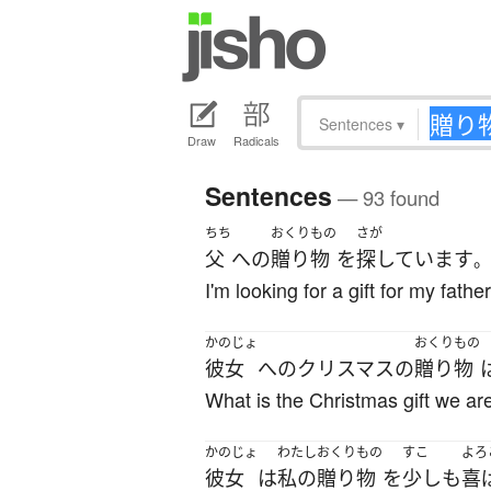
Sentences
▾
Draw
Radicals
Sentences
— 93 found
ちち
おくりもの
さが
父
へ
の
贈り物
を
探しています
。
I'm looking for a gift for my father
かのじょ
おくりもの
彼女
へ
の
クリスマス
の
贈り物
What is the Christmas gift we are
かのじょ
わたし
おくりもの
すこ
よろ
彼女
は
私の
贈り物
を
少しも
喜