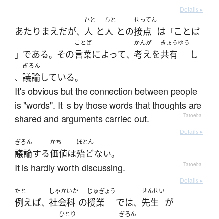
Details ▸
ひと
ひと
せってん
あたりまえ
だ
が
人
と
人
と
の
接点
は
ことば
、
「
ことば
かんが
きょうゆう
である
その
言葉
によって
考え
を
共有
し
」
。
、
ぎろん
議論
している
、
。
It's obvious but the connection between people
is "words". It is by those words that thoughts are
shared and arguments carried out.
—
Tatoeba
Details ▸
ぎろん
かち
ほとん
議論
する
価値
は
殆ど
ない
。
It is hardly worth discussing.
—
Tatoeba
Details ▸
たと
しゃかいか
じゅぎょう
せんせい
例えば
社会科
の
授業
で
は
先生
が
、
、
ひとり
ぎろん