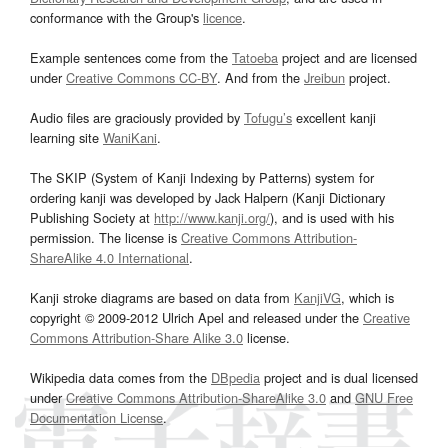
conformance with the Group's
licence
.
Example sentences come from the
Tatoeba
project and are licensed
under
Creative Commons CC-BY
. And from the
Jreibun
project.
Audio files are graciously provided by
Tofugu’s
excellent kanji
learning site
WaniKani
.
The SKIP (System of Kanji Indexing by Patterns) system for
ordering kanji was developed by Jack Halpern (Kanji Dictionary
Publishing Society at
http://www.kanji.org/
), and is used with his
permission. The license is
Creative Commons Attribution-
ShareAlike 4.0 International
.
Kanji stroke diagrams are based on data from
KanjiVG
, which is
copyright © 2009-2012 Ulrich Apel and released under the
Creative
Commons Attribution-Share Alike 3.0
license.
Wikipedia data comes from the
DBpedia
project and is dual licensed
under
Creative Commons Attribution-ShareAlike 3.0
and
GNU Free
Documentation License
.