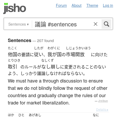
Forum
About
Theme
Log in
Sentences
▾
Sentences
— 207 found
たこく
したが
わがくに
しじょうかいほう
他国
従い
我が国
市場開放
の要請に
、
の
に向けた
とりひき
なしくず
取引
なし崩し
のルールが
に変更されることのない
よう、しっかり議論しなければならない。
We must have a through discussion to ensure
that we do not blindly follow the request of other
countries and gradually change the rules of our
trade for market liberalization.
—
Jreibun
Details ▸
ほか
ひと
あげあし
なに