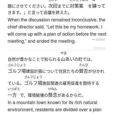
次回
対策案
練って
題にさせてください。
までに
を
きます。」と言って会議を終えた。
When the discussion remained inconclusive, the
chief director said, “Let this be my homework. I
will come up with a plan of action before the next
meeting,” and ended the meeting.
—
Jreibun
Details ▸
やま
山あい
自然が豊かなことで知られる
の町では、
ゴルフじょう
さんぴ
ゴルフ場
賛否
建設計画について住民たちの
が分かれ
ゴルフじょう
ゴルフ場
ている。
施設関連の雇用促進を期待する
いっぽう
けねん
一方
懸念
で、環境破壊の
があるからだ。
In a mountain town known for its rich natural
environment, residents are divided over a plan