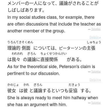
メンバー
の
一人
になって
議論
が
される
こと
が
、
しばしば
あります
。
In my social studies class, for example, there
are often discussions that include the teacher as
another member of the group.
—
Tatoeba
Details ▸
りろんてき
そくめん
しゅちょう
理論的
側面
について
は
の
主張
、ピーターソン
われわれ
ぎろん
ちょくせつかんけい
は
我々
の
議論
に
直接関係
が
ある
。
As for the theoretical side, Peterson's claim is
pertinent to our discussion.
—
Tatoeba
Details ▸
かのじょ
かれ
ぎろん
だきょう
彼女
は
彼
と
議論
する
と
いつも
妥協
する
。
She is always ready to meet him halfway when
she has an argument with him.
—
Tatoeba