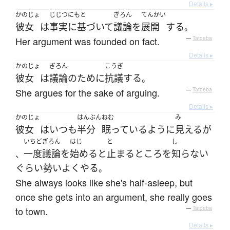
Details ▸
かのじょ
じじつ
にもと
ぎろん
てんかい
彼女
は
事実
に基づいて
議論
を
展開
する
。
Her argument was founded on fact.
—
Tatoeba
Details ▸
かのじょ
ぎろん
こうぎ
彼女
は
議論
の
ために
抗議
する
。
She argues for the sake of arguing.
—
Tatoeba
Details ▸
かのじょ
はんぶん
ねむ
み
彼女
は
いつも
半分
眠っている
ように
見える
が
いちど
ぎろん
はじ
と
し
一度
議論
を
始める
と
止まる
ところ
を
知らない
、
ぐらい
勢いよく
やる
。
She always looks like she's half-asleep, but
once she gets into an argument, she really goes
to town.
—
Tatoeba
Details ▸