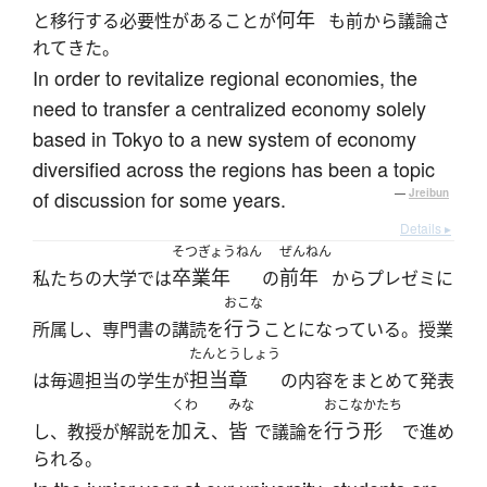
何年
と移行する必要性があることが
も前から議論さ
れてきた。
In order to revitalize regional economies, the
need to transfer a centralized economy solely
based in Tokyo to a new system of economy
diversified across the regions has been a topic
of discussion for some years.
—
Jreibun
Details ▸
そつぎょうねん
ぜんねん
卒業年
前年
私たちの大学では
の
からプレゼミに
おこな
行う
所属し、専門書の講読を
ことになっている。授業
たんとうしょう
担当章
は毎週担当の学生が
の内容をまとめて発表
くわ
みな
おこな
かたち
加え
皆
行う
形
し、教授が解説を
、
で議論を
で進め
られる。