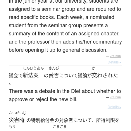
In the junior year at our university, students are
assigned to a seminar group and are required to
read specific books. Each week, a nominated
student from the seminar group presents a
summary of the content of an assigned chapter,
and the professor then adds his/her commentary
before opening it up to general discussion.
—
Jreibun
Details ▸
しんほうあん
さんぴ
か
新法案
賛否
交わされた
議会で
の
について議論が
。
There was a debate in the Diet about whether to
approve or reject the new bill.
—
Jreibun
Details ▸
さいがいじ
災害時
の特別給付金の対象者について、所得制限を
もう
さまざま