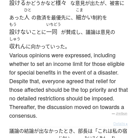
設ける
様々
かどうかなど
な意見が出たが、被害に
ひと
こま
人
細かい
あった
の救済を最優先に、
制約を
もう
いちどう
設けない
一同
ことに
が賛成し、議論は意見の
しゅう
収れん
に向かっていった。
Various opinions were expressed, including
whether to set an income limit for those eligible
for special benefits in the event of a disaster.
Despite that, everyone agreed that relief for
those affected should be the top priority and that
no detailed restrictions should be imposed.
Thereafter, the discussion moved on towards a
consensus.
—
Jreibun
Details ▸
議論の結論が出なかったとき、部長は「これは私の宿
じかい
たいさくあん
ね