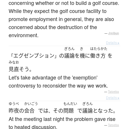
concerning whether or not to build a golf course.
While they expect the golf course facility to
promote employment in general, they are also
concerned about the destruction of the
environment.
—
Jreibun
Details ▸
ぎろん
き
はたら
かた
エグゼンプション
の
議論
を
機
に
働き
方
を
「
」
みなお
見直そう
。
Let's take advantage of the 'exemption'
controversy to reconsider the way we work.
—
Tatoeba
Details ▸
ゆうべ
かいごう
もんだい
ぎろん
昨夜
の
会合
で
は
その
問題
で
議論
となった
、
。
At the meeting last night the problem gave rise
to heated discussion.
—
Tatoeba