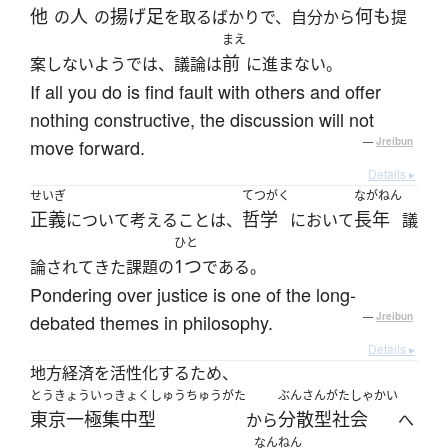
他
人
揚げ足
何も
の
の
を取るばかりで、自分から
提
まえ
前
案しないようでは、議論は
に進まない。
If all you do is find fault with others and offer
nothing constructive, the discussion will not
move forward.
—
Jreibun
Details ▸
せいぎ
てつがく
ながねん
正義
哲学
長年
について考えることは、
において
議
ひと
1つ
論されてきた課題の
である。
Pondering over justice is one of the long-
debated themes in philosophy.
—
Jreibun
Details ▸
地方経済を活性化するため、
とうきょういっきょくしゅうちゅうがた
ぶんさんがたしゃかい
東京一極集中型
分散型社会
から
へ
なんねん