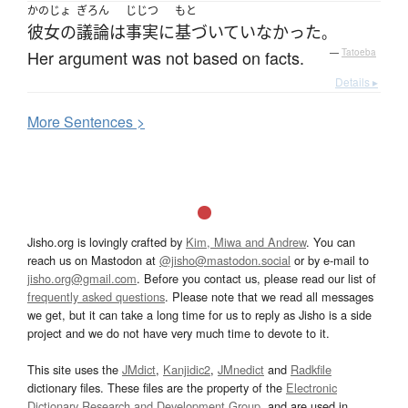
かのじょ
ぎろん
じじつ
もと
彼女の
議論
は
事実
に
基づいていなかった
。
Her argument was not based on facts.
—
Tatoeba
Details ▸
More
S
entences >
Jisho.org is lovingly crafted by
Kim, Miwa and Andrew
. You can
reach us on Mastodon at
@jisho@mastodon.social
or by e-mail to
jisho.org@gmail.com
. Before you contact us, please read our list of
frequently asked questions
. Please note that we read all messages
we get, but it can take a long time for us to reply as Jisho is a side
project and we do not have very much time to devote to it.
This site uses the
JMdict
,
Kanjidic2
,
JMnedict
and
Radkfile
dictionary files. These files are the property of the
Electronic
Dictionary Research and Development Group
, and are used in