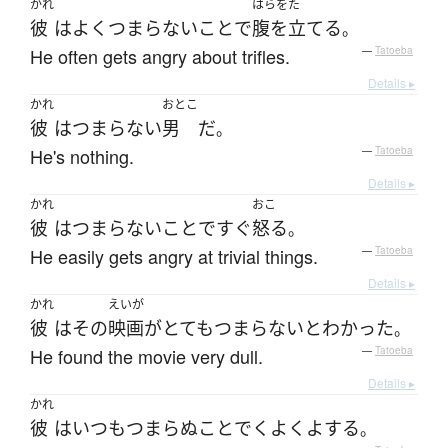
かれ
はらをた
彼
は
よく
つまらない
こと
で
腹を立てる
。
He often gets angry about trifles.
—
Tatoeba
Details ▸
かれ
おとこ
彼
は
つまらない
男
だ
。
He's nothing.
—
Tatoeba
Details ▸
かれ
おこ
彼
は
つまらない
こと
で
すぐ
怒る
。
He easily gets angry at trivial things.
—
Tatoeba
Details ▸
かれ
えいが
彼
は
その
映画
が
とても
つまらない
と
わかった
。
He found the movie very dull.
—
Tatoeba
Details ▸
かれ
彼
は
いつも
つまらぬ
こと
で
くよくよ
する
。