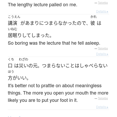
The lengthy lecture palled on me.
—
Tatoeba
Details ▸
こうえん
かれ
講演
が
あまりに
つまらなかった
ので
彼
は
、
いねむ
居眠り
して
しまった
。
So boring was the lecture that he fell asleep.
—
Tatoeba
Details ▸
くち
わざわ
口
は
災い
の
元
つまらない
こと
は
しゃべらない
。
ほう
方がいい
。
It's better not to prattle on about meaningless
things. The more you open your mouth the more
likely you are to put your foot in it.
—
Tatoeba
Details ▸