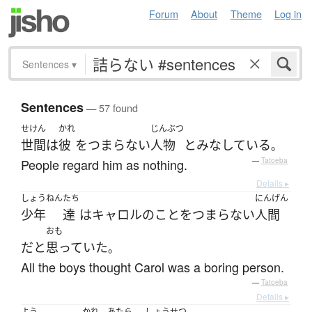
Forum
About
Theme
Log in
Sentences
▾
Sentences
— 57 found
せけん
かれ
じんぶつ
世間
は
彼
を
つまらない
人物
と
みなしている
。
People regard him as nothing.
—
Tatoeba
Details ▸
しょうねん
たち
にんげん
少年
達
は
キャロル
の
こと
を
つまらない
人間
おも
だ
と
思っていた
。
All the boys thought Carol was a boring person.
—
Tatoeba
Details ▸
よう
かれ
あたら
しょうせつ