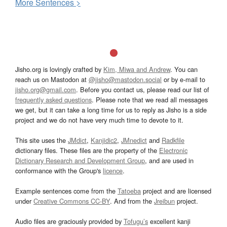
More
S
entences >
Jisho.org is lovingly crafted by
Kim, Miwa and Andrew
. You can
reach us on Mastodon at
@jisho@mastodon.social
or by e-mail to
jisho.org@gmail.com
. Before you contact us, please read our list of
frequently asked questions
. Please note that we read all messages
we get, but it can take a long time for us to reply as Jisho is a side
project and we do not have very much time to devote to it.
This site uses the
JMdict
,
Kanjidic2
,
JMnedict
and
Radkfile
dictionary files. These files are the property of the
Electronic
Dictionary Research and Development Group
, and are used in
conformance with the Group's
licence
.
Example sentences come from the
Tatoeba
project and are licensed
under
Creative Commons CC-BY
. And from the
Jreibun
project.
Audio files are graciously provided by
Tofugu’s
excellent kanji