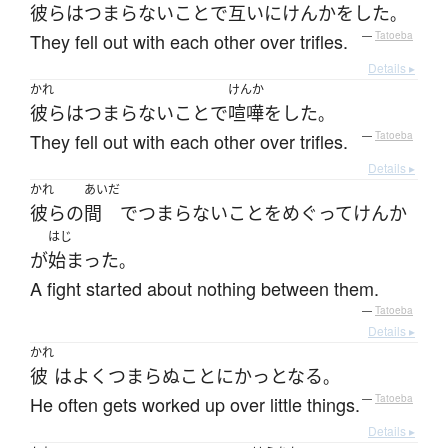
彼ら
は
つまらない
こと
で
互いに
けんか
を
した
。
They fell out with each other over trifles.
—
Tatoeba
Details ▸
かれ
けんか
彼ら
は
つまらない
こと
で
喧嘩
を
した
。
They fell out with each other over trifles.
—
Tatoeba
Details ▸
かれ
あいだ
彼らの
間
で
つまらない
こと
をめぐって
けんか
はじ
が
始まった
。
A fight started about nothing between them.
—
Tatoeba
Details ▸
かれ
彼
は
よく
つまらぬ
こと
に
かっとなる
。
He often gets worked up over little things.
—
Tatoeba
Details ▸