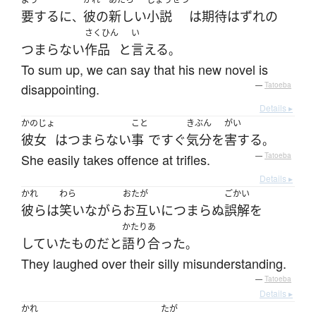
要するに
彼の
新しい
小説
は
期待はずれ
の
、
さくひん
い
つまらない
作品
と
言える
。
To sum up, we can say that his new novel is
disappointing.
—
Tatoeba
Details ▸
かのじょ
こと
きぶん
がい
彼女
は
つまらない
事
で
すぐ
気分
を
害する
。
She easily takes offence at trifles.
—
Tatoeba
Details ▸
かれ
わら
おたが
ごかい
彼ら
は
笑い
ながら
お互いに
つまらぬ
誤解
を
かたりあ
していた
もの
だ
と
語り合った
。
They laughed over their silly misunderstanding.
—
Tatoeba
Details ▸
かれ
たが