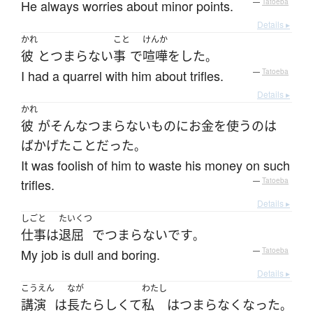
He always worries about minor points.
—
Tatoeba
Details ▸
かれ
こと
けんか
彼
と
つまらない
事
で
喧嘩
を
した
。
I had a quarrel with him about trifles.
—
Tatoeba
Details ▸
かれ
彼
が
そんな
つまらない
もの
に
お
金を使う
の
は
ばかげた
こと
だった
。
It was foolish of him to waste his money on such
trifles.
—
Tatoeba
Details ▸
しごと
たいくつ
仕事
は
退屈
で
つまらない
です
。
My job is dull and boring.
—
Tatoeba
Details ▸
こうえん
なが
わたし
講演
は
長たらしくて
私
は
つまらなく
なった
。