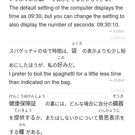
The default setting of the computer displays the
time as 09:30, but you can change the setting to
also display the number of seconds: 09:30:10.
—
Jreibun
Details ▸
ふくろ
袋
スパゲッティのゆで時間は、
の表示よりも少し短
この
好み
めにしたほうが、私の
だ。
I prefer to boil the spaghetti for a little less time
than indicated on the bag.
—
Jreibun
Details ▸
けんこうほけんしょう
ぞうき
健康保険証
臓器
の裏には、どんな場合に自分の
ていきょう
いしひょうじ
提供する
意思表示
を
か、またはしないかについて
を
らん
欄
する
がある。