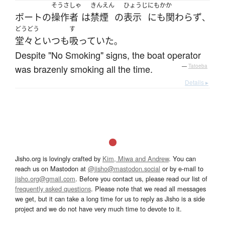
そうさしゃ
きんえん
ひょうじ
にもかか
ボート
の
操作者
は
禁煙
の
表示
にも関わらず
、
どうどう
す
堂々と
いつも
吸っていた
。
Despite "No Smoking" signs, the boat operator
was brazenly smoking all the time.
—
Tatoeba
Details ▸
Jisho.org is lovingly crafted by
Kim, Miwa and Andrew
. You can
reach us on Mastodon at
@jisho@mastodon.social
or by e-mail to
jisho.org@gmail.com
. Before you contact us, please read our list of
frequently asked questions
. Please note that we read all messages
we get, but it can take a long time for us to reply as Jisho is a side
project and we do not have very much time to devote to it.