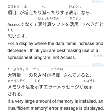
Details ▸
こうもく
ふ
へ
ひょうじ
項目
が
増えたり
減ったり
する
表示
なら
、
ひょうけいさん
かつよう
でなくて
表計算ソフト
を
活用
すべき
だ
と
Access
おも
思います
。
For a display where the data items increase and
decrease I think you are best making use of a
spreadsheet program, not Access.
—
Tatoeba
Details ▸
だいようりょう
ラム
とうさい
大容量
の
ＲＡＭ
が
搭載
されている
と
、
メモリぶそく
しめ
ひょうじ
メモリ不足
を
示す
エラーメッセージ
が
表示
される
。
If a very large amount of memory is installed, an
'insufficient memory' error message is displayed.