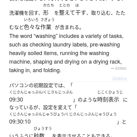
かたち
ととの
ほ
形
整えて
干す
洗濯機を回す、
を
、取り込む、たた
いろいろ
さぎょう
色々な
作業
むなど
が含まれる。
The word “washing” includes a variety of tasks,
such as checking laundry labels, pre-washing
heavily soiled items, running the washing
machine, shaping and drying on a drying rack,
taking in, and folding.
—
Jreibun
Details ▸
パソコンの初期設定では、「
くじさんじゅっぷん/くじさんじっぷん
じこくひょうじ
09:30
時刻表示
」のような
に
なっているが、設定を変えて「
くじさんじゅっぷんじゅうびょう/くじさんじっぷんじゅうびょう
09:30:10
」と
びょうすう
秒数
いうふうに
を表示させることもできる。