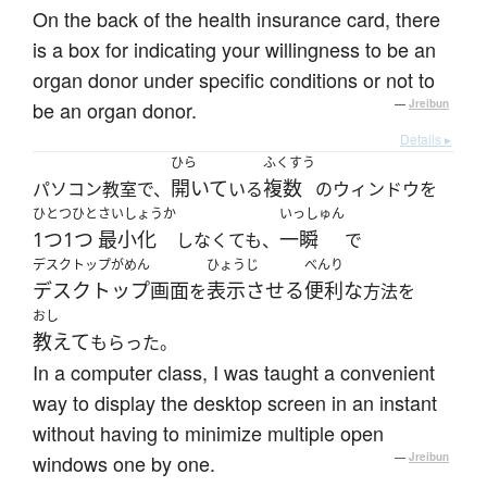
On the back of the health insurance card, there
is a box for indicating your willingness to be an
organ donor under specific conditions or not to
be an organ donor.
—
Jreibun
Details ▸
ひら
ふくすう
開いて
複数
パソコン教室で、
いる
のウィンドウを
ひとつひと
さいしょうか
いっしゅん
1つ1つ
最小化
一瞬
しなくても、
で
デスクトップがめん
ひょうじ
べんり
デスクトップ画面
表示させる
便利な
を
方法を
おし
教えて
もらった。
In a computer class, I was taught a convenient
way to display the desktop screen in an instant
without having to minimize multiple open
windows one by one.
—
Jreibun