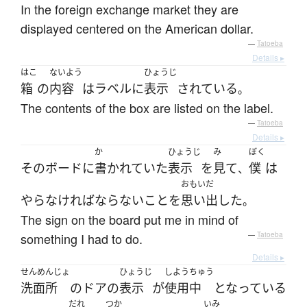
In the foreign exchange market they are
displayed centered on the American dollar.
—
Tatoeba
Details ▸
はこ
ないよう
ひょうじ
箱
の
内容
は
ラベル
に
表示
されている
。
The contents of the box are listed on the label.
—
Tatoeba
Details ▸
か
ひょうじ
み
ぼく
その
ボード
に
書かれていた
表示
を
見て
僕
は
、
おもいだ
やらなければならない
こと
を
思い出した
。
The sign on the board put me in mind of
something I had to do.
—
Tatoeba
Details ▸
せんめんじょ
ひょうじ
しよう
ちゅう
洗面所
の
ドア
の
表示
が
使用
中
となっている
だれ
つか
いみ