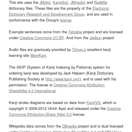
This site uses the
JMdict
,
Kanjidic2
,
JMnedict
and
Radkfile
dictionary files. These files are the property of the
Electronic
Dictionary Research and Development Group
, and are used in
conformance with the Group's
licence
.
Example sentences come from the
Tatoeba
project and are licensed
under
Creative Commons CC-BY
. And from the
Jreibun
project.
Audio files are graciously provided by
Tofugu’s
excellent kanji
learning site
WaniKani
.
The SKIP (System of Kanji Indexing by Patterns) system for
ordering kanji was developed by Jack Halpern (Kanji Dictionary
Publishing Society at
http://www.kanji.org/
), and is used with his
permission. The license is
Creative Commons Attribution-
ShareAlike 4.0 International
.
Kanji stroke diagrams are based on data from
KanjiVG
, which is
copyright © 2009-2012 Ulrich Apel and released under the
Creative
Commons Attribution-Share Alike 3.0
license.
Wikipedia data comes from the
DBpedia
project and is dual licensed
under
Creative Commons Attribution-ShareAlike 3.0
and
GNU Free