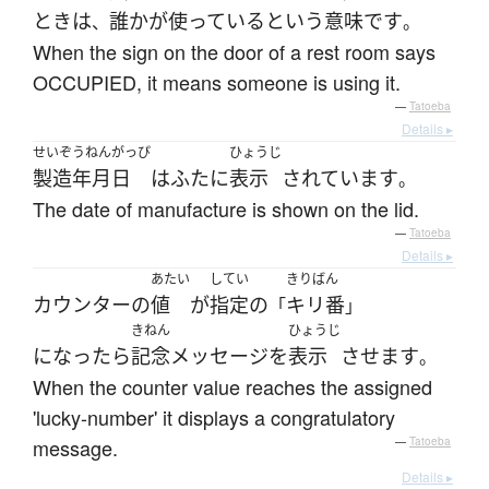
とき
は
誰か
が
使っている
という
意味
です
、
。
When the sign on the door of a rest room says
OCCUPIED, it means someone is using it.
—
Tatoeba
Details ▸
せいぞうねんがっぴ
ひょうじ
製造年月日
は
ふた
に
表示
されています
。
The date of manufacture is shown on the lid.
—
Tatoeba
Details ▸
あたい
してい
きりばん
カウンター
の
値
が
指定
の
キリ番
「
」
きねん
ひょうじ
になったら
記念
メッセージ
を
表示
させます
。
When the counter value reaches the assigned
'lucky-number' it displays a congratulatory
message.
—
Tatoeba
Details ▸