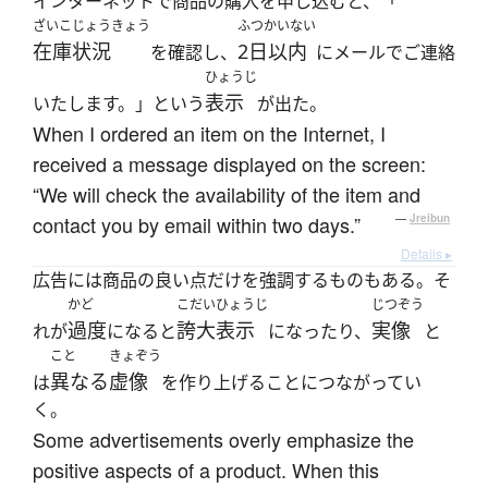
インターネットで商品の購入を申し込むと、「
ざいこじょうきょう
ふつかいない
在庫状況
2日以内
を確認し、
にメールでご連絡
ひょうじ
表示
いたします。」という
が出た。
When I ordered an item on the Internet, I
received a message displayed on the screen:
“We will check the availability of the item and
contact you by email within two days.”
—
Jreibun
Details ▸
広告には商品の良い点だけを強調するものもある。そ
かど
こだいひょうじ
じつぞう
過度
誇大表示
実像
れが
になると
になったり、
と
こと
きょぞう
異なる
虚像
は
を作り上げることにつながってい
く。
Some advertisements overly emphasize the
positive aspects of a product. When this