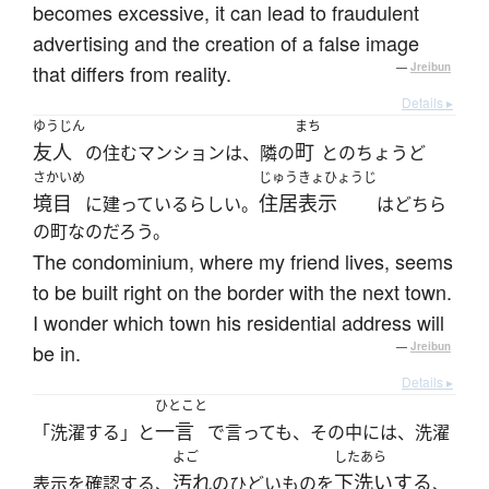
becomes excessive, it can lead to fraudulent
advertising and the creation of a false image
that differs from reality.
—
Jreibun
Details ▸
ゆうじん
まち
友人
町
の住むマンションは、隣の
とのちょうど
さかいめ
じゅうきょひょうじ
境目
住居表示
に建っているらしい。
はどちら
の町なのだろう。
The condominium, where my friend lives, seems
to be built right on the border with the next town.
I wonder which town his residential address will
be in.
—
Jreibun
Details ▸
ひとこと
一言
「洗濯する」と
で言っても、その中には、洗濯
よご
したあら
汚れ
下洗いする
表示を確認する、
のひどいものを
、