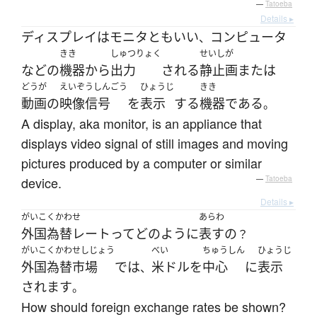
—
Tatoeba
Details ▸
ディスプレイ
は
モニタ
と
も
いい
コンピュータ
、
きき
しゅつりょく
せいしが
など
の
機器
から
出力
される
静止画
または
どうが
えいぞうしんごう
ひょうじ
きき
動画の
映像信号
を
表示
する
機器
である
。
A display, aka monitor, is an appliance that
displays video signal of still images and moving
pictures produced by a computer or similar
device.
—
Tatoeba
Details ▸
がいこくかわせ
あらわ
外国為替レート
って
どのように
表す
の
？
がいこくかわせしじょう
べい
ちゅうしん
ひょうじ
外国為替市場
で
は
米ドル
を
中心
に
表示
、
されます
。
How should foreign exchange rates be shown?