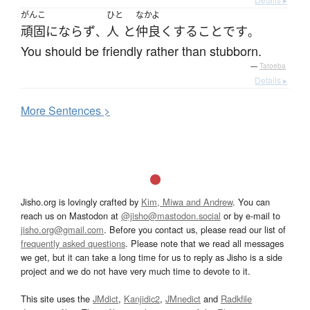
がんこ
ひと
なかよ
頑固
にならず
人
と
仲良く
する
こと
です
、
。
You should be friendly rather than stubborn.
—
Tatoeba
Details ▸
More
S
entences >
Jisho.org is lovingly crafted by
Kim, Miwa and Andrew
. You can
reach us on Mastodon at
@jisho@mastodon.social
or by e-mail to
jisho.org@gmail.com
. Before you contact us, please read our list of
frequently asked questions
. Please note that we read all messages
we get, but it can take a long time for us to reply as Jisho is a side
project and we do not have very much time to devote to it.
This site uses the
JMdict
,
Kanjidic2
,
JMnedict
and
Radkfile