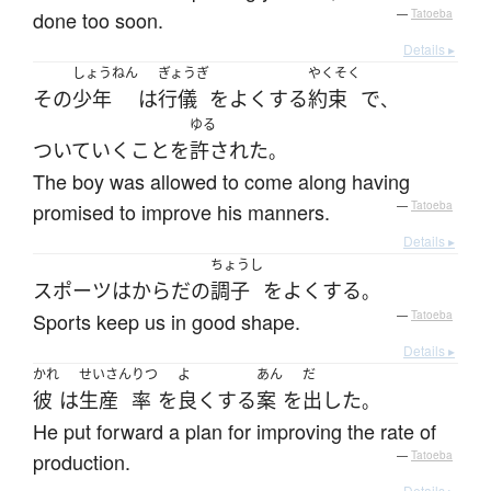
done too soon.
—
Tatoeba
Details ▸
しょうねん
ぎょうぎ
やくそく
その
少年
は
行儀
を
よくする
約束
で
、
ゆる
ついていく
こと
を
許された
。
The boy was allowed to come along having
promised to improve his manners.
—
Tatoeba
Details ▸
ちょうし
スポーツ
は
からだ
の
調子
を
よくする
。
Sports keep us in good shape.
—
Tatoeba
Details ▸
かれ
せいさん
りつ
よ
あん
だ
彼
は
生産
率
を
良く
する
案
を
出した
。
He put forward a plan for improving the rate of
production.
—
Tatoeba
Details ▸