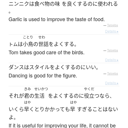
ニンニク
は
食べ物
の
味
を
良く
する
のに
使われる
。
Garlic is used to improve the taste of food.
—
Tatoeba
Details ▸
ことり
せわ
は
小鳥
の
世話
を
よくする
トム
。
Tom takes good care of the birds.
—
Tatoeba
Details ▸
ダンス
は
スタイル
を
よくする
のに
いい
。
Dancing is good for the figure.
—
Tatoeba
Details ▸
きみ
せいかつ
やくだ
それ
が
君の
生活
を
よくする
のに
役立つ
なら
、
はや
はや
いくら
早く
とりかかって
も
早
すぎる
こと
は
ない
よ
。
If it is useful for improving your life, it cannot be