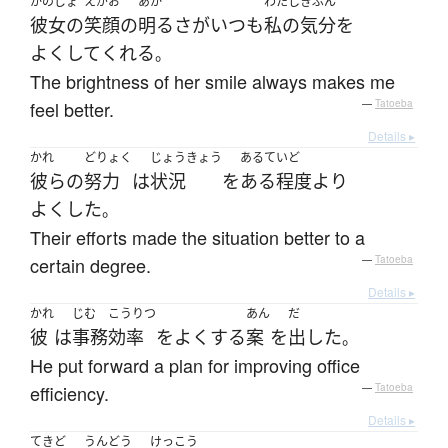
かのじょ
えがお
あか
わたし
きぶん
彼女の
笑顔
の
明る
さ
が
いつも
私の
気分
を
よくして
くれる
。
The brightness of her smile always makes me
feel better.
—
Tatoeba
Details ▸
かれ
どりょく
じょうきょう
あるていど
彼らの
努力
は
状況
を
ある程度
より
よくした
。
Their efforts made the situation better to a
certain degree.
—
Tatoeba
Details ▸
かれ
じむ
こうりつ
あん
だ
彼
は
事務
効率
を
よくする
案
を
出した
。
He put forward a plan for improving office
efficiency.
—
Tatoeba
Details ▸
てきど
うんどう
けっこう