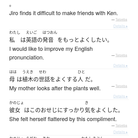
。
Jiro finds it difficult to make friends with Ken.
—
Tatoeba
Details ▸
わたし
えいご
はつおん
私
は
英語
の
発音
を
もっと
よくし
たい
。
I would like to improve my English
pronunciation.
—
Tatoeba
Details ▸
はは
うえき
せわ
ひと
母
は
植木
の
世話
を
よくする
人
だ
。
My mother looks after the plants well.
—
Tatoeba
Details ▸
かのじょ
き
彼女
は
この
おせじ
に
すっかり
気
を
よくした
。
She felt herself flattered by this compliment.
—
Tatoeba
Details ▸