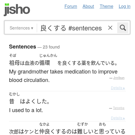
Forum
About
Theme
Log in
Sentences
▾
Sentences
— 23 found
そぼ
じゅんかん
祖母
循環
は血液の
を良くする薬を飲んでいる。
My grandmother takes medication to improve
blood circulation.
—
Jreibun
Details ▸
むかし
昔
は
よくした
。
I used to a lot.
—
Tatoeba
Details ▸
なかよ
むずか
おも
は
と
仲良く
する
の
は
難しい
と
思っている
次郎
ケン