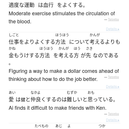
適度な
運動
は
血行
を
よくする
。
Moderate exercise stimulates the circulation of
the blood.
—
Tatoeba
Details ▸
しごと
ほうほう
かんが
仕事
を
より
よくする
方法
について
考える
よりも
かね
ほうほう
かんが
ほう
さき
金もうけ
する
方法
を
考える
方
が
先
なのである
。
Figuring a way to make a dollar comes ahead of
thinking about how to do the job better.
—
Tatoeba
Details ▸
あい
なかよ
むずか
おも
愛
は
と
仲良く
する
の
は
難しい
と
思っている
健
。
Ai finds it difficult to make friends with Ken.
—
Tatoeba
Details ▸
たべもの
あじ
よ
つか