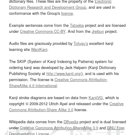
dictionary files. These files are the property of the
Electronic
Dictionary Research and Development Group
, and are used in
conformance with the Group's
licence
.
Example sentences come from the
Tatoeba
project and are licensed
under
Creative Commons CC-BY
. And from the
Jreibun
project.
Audio files are graciously provided by
Tofugu’s
excellent kanji
learning site
WaniKani
.
The SKIP (System of Kanji Indexing by Patterns) system for
ordering kanji was developed by Jack Halpern (Kanji Dictionary
Publishing Society at
http://www.kanji.org/
), and is used with his
permission. The license is
Creative Commons Attribution-
ShareAlike 4.0 International
.
Kanji stroke diagrams are based on data from
KanjiVG
, which is
copyright © 2009-2012 Ulrich Apel and released under the
Creative
Commons Attribution-Share Alike 3.0
license.
Wikipedia data comes from the
DBpedia
project and is dual licensed
under
Creative Commons Attribution-ShareAlike 3.0
and
GNU Free
Documentation License
.