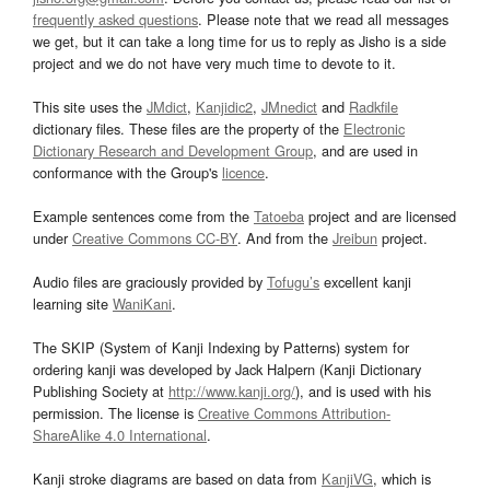
frequently asked questions
. Please note that we read all messages
we get, but it can take a long time for us to reply as Jisho is a side
project and we do not have very much time to devote to it.
This site uses the
JMdict
,
Kanjidic2
,
JMnedict
and
Radkfile
dictionary files. These files are the property of the
Electronic
Dictionary Research and Development Group
, and are used in
conformance with the Group's
licence
.
Example sentences come from the
Tatoeba
project and are licensed
under
Creative Commons CC-BY
. And from the
Jreibun
project.
Audio files are graciously provided by
Tofugu’s
excellent kanji
learning site
WaniKani
.
The SKIP (System of Kanji Indexing by Patterns) system for
ordering kanji was developed by Jack Halpern (Kanji Dictionary
Publishing Society at
http://www.kanji.org/
), and is used with his
permission. The license is
Creative Commons Attribution-
ShareAlike 4.0 International
.
Kanji stroke diagrams are based on data from
KanjiVG
, which is