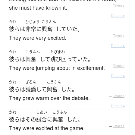
she must have known it.
—
Tatoeba
Details ▸
かれ
ひじょう
こうふん
彼ら
は
非常に
興奮
していた
。
They were very excited.
—
Tatoeba
Details ▸
かれ
こうふん
とびまわ
彼ら
は
興奮
して
跳び回っていた
。
They were jumping about in excitement.
—
Tatoeba
Details ▸
かれ
ぎろん
こうふん
彼ら
は
議論
して
興奮
した
。
They grew warm over the debate.
—
Tatoeba
Details ▸
かれ
しあい
こうふん
彼ら
は
その
試合
に
興奮
した
。
They were excited at the game.
—
Tatoeba