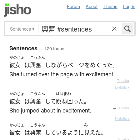
Forum
About
Theme
Log in
Sentences
▾
Sentences
— 120 found
かのじょ
こうふん
彼女
は
興奮
し
ながら
ページ
を
めくった
。
She turned over the page with excitement.
—
Tatoeba
Details ▸
かのじょ
こうふん
はねまわ
彼女
は
興奮
して
跳ね回った
。
She jumped about in excitement.
—
Tatoeba
Details ▸
かのじょ
こうふん
み
彼女
は
興奮
している
ように
見えた
。
—
Tatoeba