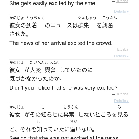
She gets easily excited by the smell.
—
Tatoeba
Details ▸
かのじょ
とうちゃく
ぐんしゅう
こうふん
彼女の
到着
の
ニュース
は
群集
を
興奮
させた
。
The news of her arrival excited the crowd.
—
Tatoeba
Details ▸
かのじょ
たいへん
こうふん
彼女
が
大変
興奮
していた
のに
気づかなかった
の
か
。
Didn't you notice that she was very excited?
—
Tatoeba
Details ▸
かのじょ
し
こうふん
み
彼女
が
その
知らせ
に
興奮
しない
ところ
を
見る
し
ちが
と
それ
を
知っていた
に
違いない
、
。
Seeing that she was not excited at the news,