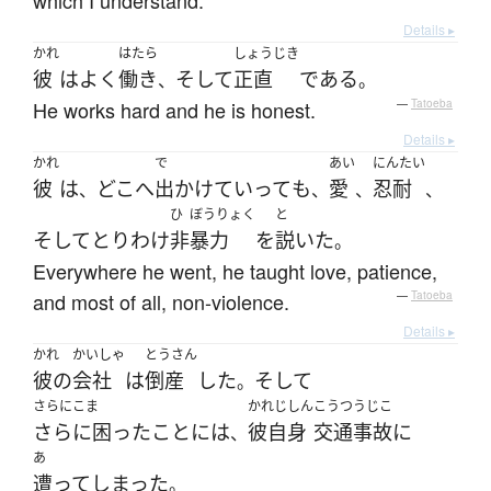
which I understand.
Details ▸
かれ
はたら
しょうじき
彼
は
よく
働き
そして
正直
である
、
。
He works hard and he is honest.
—
Tatoeba
Details ▸
かれ
で
あい
にんたい
彼
は
どこ
へ
出かけて
いって
も
愛
忍耐
、
、
、
、
ひ
ぼうりょく
と
そして
とりわけ
非
暴力
を
説いた
。
Everywhere he went, he taught love, patience,
and most of all, non-violence.
—
Tatoeba
Details ▸
かれ
かいしゃ
とうさん
彼の
会社
は
倒産
した
そして
。
さらにこま
かれじしん
こうつうじこ
さらに困ったことに
は
彼自身
交通事故
に
、
あ
遭って
しまった
。