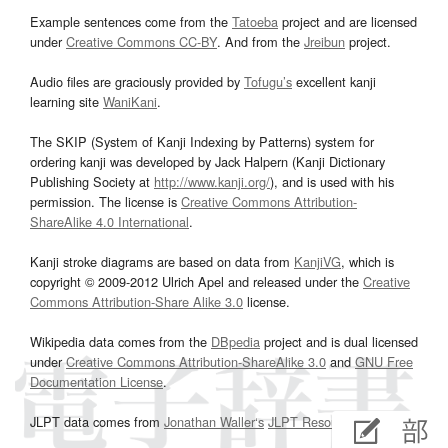
Example sentences come from the
Tatoeba
project and are licensed
under
Creative Commons CC-BY
. And from the
Jreibun
project.
Audio files are graciously provided by
Tofugu’s
excellent kanji
learning site
WaniKani
.
The SKIP (System of Kanji Indexing by Patterns) system for
ordering kanji was developed by Jack Halpern (Kanji Dictionary
Publishing Society at
http://www.kanji.org/
), and is used with his
permission. The license is
Creative Commons Attribution-
ShareAlike 4.0 International
.
Kanji stroke diagrams are based on data from
KanjiVG
, which is
copyright © 2009-2012 Ulrich Apel and released under the
Creative
Commons Attribution-Share Alike 3.0
license.
Wikipedia data comes from the
DBpedia
project and is dual licensed
under
Creative Commons Attribution-ShareAlike 3.0
and
GNU Free
Documentation License
.
JLPT data comes from
Jonathan Waller‘s
JLPT Resources
page.