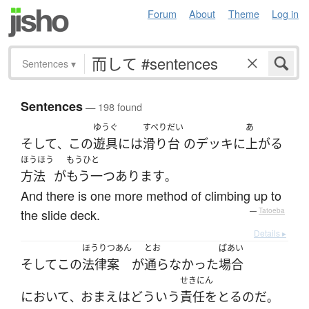
Forum
About
Theme
Log in
Sentences
▾
Sentences
— 198 found
ゆうぐ
すべりだい
あ
そして
この
遊具
には
滑り台
の
デッキ
に
上がる
、
ほうほう
もうひと
方法
が
もう一つ
あります
。
And there is one more method of climbing up to
the slide deck.
—
Tatoeba
Details ▸
ほうりつあん
とお
ばあい
そして
この
法律案
が
通らなかった
場合
せきにん
において
おまえ
は
どういう
責任をとる
のだ
、
。