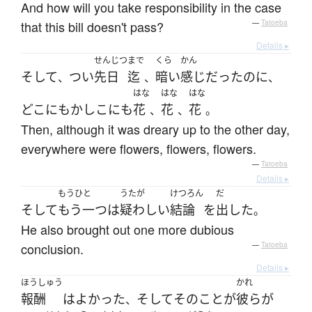
And how will you take responsibility in the case
that this bill doesn't pass?
—
Tatoeba
Details ▸
せんじつ
まで
くら
かん
そして
つい
先日
迄
暗い
感じ
だった
のに
、
、
、
はな
はな
はな
どこにもかしこにも
花
花
花
、
、
。
Then, although it was dreary up to the other day,
everywhere were flowers, flowers, flowers.
—
Tatoeba
Details ▸
もうひと
うたが
けつろん
だ
そして
もう一つ
は
疑わしい
結論
を
出した
。
He also brought out one more dubious
conclusion.
—
Tatoeba
Details ▸
ほうしゅう
かれ
報酬
は
よかった
そして
その
こと
が
彼ら
が
、