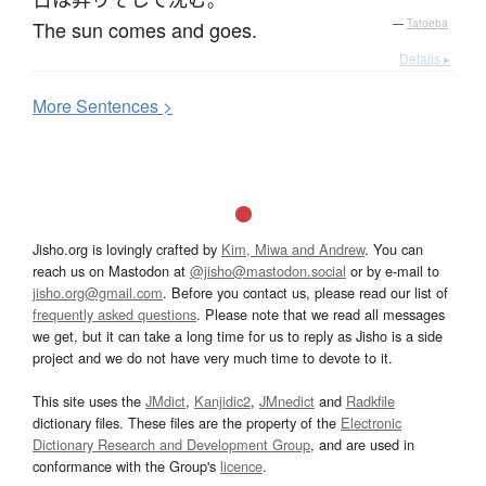
。
The sun comes and goes.
—
Tatoeba
Details ▸
More
S
entences >
Jisho.org is lovingly crafted by
Kim, Miwa and Andrew
. You can
reach us on Mastodon at
@jisho@mastodon.social
or by e-mail to
jisho.org@gmail.com
. Before you contact us, please read our list of
frequently asked questions
. Please note that we read all messages
we get, but it can take a long time for us to reply as Jisho is a side
project and we do not have very much time to devote to it.
This site uses the
JMdict
,
Kanjidic2
,
JMnedict
and
Radkfile
dictionary files. These files are the property of the
Electronic
Dictionary Research and Development Group
, and are used in
conformance with the Group's
licence
.