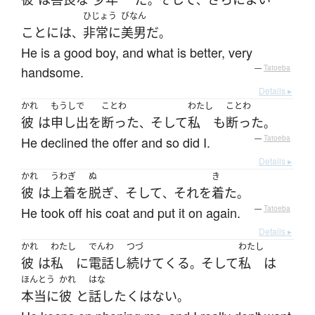
。
、
ひじょう
びなん
こと
には
非常に
美男
だ
、
。
He is a good boy, and what is better, very
handsome.
—
Tatoeba
Details ▸
かれ
もうしで
ことわ
わたし
ことわ
彼
は
申し出
を
断った
そして
私
も
断った
、
。
He declined the offer and so did I.
—
Tatoeba
Details ▸
かれ
うわぎ
ぬ
き
彼
は
上着
を
脱ぎ
そして
それ
を
着た
、
、
。
He took off his coat and put it on again.
—
Tatoeba
Details ▸
かれ
わたし
でんわ
つづ
わたし
彼
は
私
に
電話
し
続けて
くる
そして
私
は
。
ほんとう
かれ
はな
本当に
彼
と
話し
たく
は
ない
。