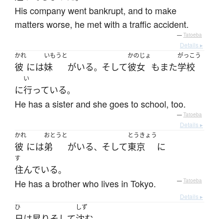
His company went bankrupt, and to make
matters worse, he met with a traffic accident.
—
Tatoeba
Details ▸
かれ
いもうと
かのじょ
がっこう
彼
には
妹
が
いる
そして
彼女
も
また
学校
。
い
に
行っている
。
He has a sister and she goes to school, too.
—
Tatoeba
Details ▸
かれ
おとうと
とうきょう
彼
には
弟
が
いる
そして
東京
に
、
す
住んでいる
。
He has a brother who lives in Tokyo.
—
Tatoeba
Details ▸
ひ
しず
日
は
昇り
そして
沈む