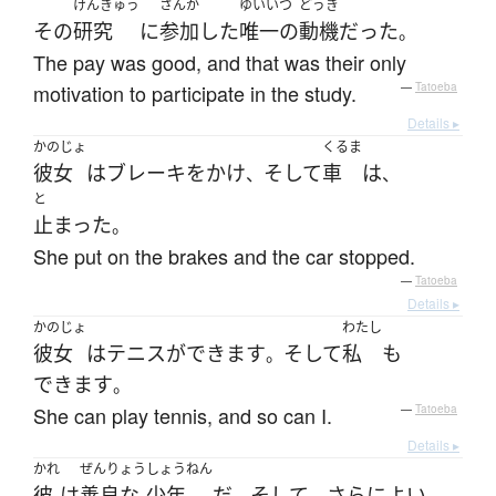
けんきゅう
さんか
ゆいいつ
どうき
その
研究
に
参加
した
唯一の
動機
だった
。
The pay was good, and that was their only
motivation to participate in the study.
—
Tatoeba
Details ▸
かのじょ
くるま
彼女
は
ブレーキをかけ
そして
車
は
、
、
と
止まった
。
She put on the brakes and the car stopped.
—
Tatoeba
Details ▸
かのじょ
わたし
彼女
は
テニス
が
できます
そして
私
も
。
できます
。
She can play tennis, and so can I.
—
Tatoeba
Details ▸
かれ
ぜんりょう
しょうねん
彼
は
善良な
少年
だ
そして
さらに
よい