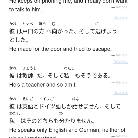
He keeps on phoning me, and I really don't want
to talk to him.
—
Tatoeba
Details ▸
かれ
とぐち
ほう
む
に
彼
は
戸口
の
方
へ
向かった
そして
逃げよう
、
とした
。
He made for the door and tried to escape.
—
Tatoeba
Details ▸
かれ
きょうし
わたし
彼
は
教師
だ
そして
私
も
そう
である
。
。
He's a teacher and so am I.
—
Tatoeba
Details ▸
かれ
えいご
ドイツご
はな
彼
は
英語
と
ドイツ語
しか
話せません
そして
。
わたし
わ
私
は
その
どちら
も
分かりません
。
He speaks only English and German, neither of
—
Tatoeba