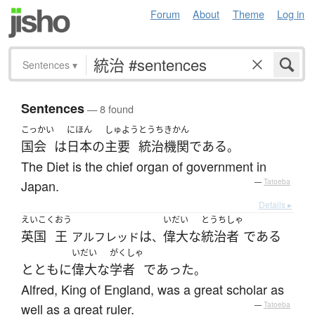
Forum
About
Theme
Log in
Sentences
▾
Sentences
— 8 found
こっかい
にほん
しゅよう
とうち
きかん
国会
は
日本
の
主要
統治
機関
である
。
The Diet is the chief organ of government in
Japan.
—
Tatoeba
Details ▸
えいこく
おう
いだい
とうちしゃ
英国
王
は
偉大な
統治者
である
アルフレッド
、
いだい
がくしゃ
とともに
偉大な
学者
であった
。
Alfred, King of England, was a great scholar as
well as a great ruler.
—
Tatoeba