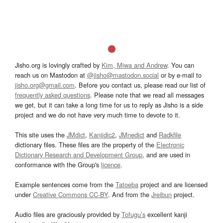
Jisho.org is lovingly crafted by
Kim, Miwa and Andrew
. You can
reach us on Mastodon at
@jisho@mastodon.social
or by e-mail to
jisho.org@gmail.com
. Before you contact us, please read our list of
frequently asked questions
. Please note that we read all messages
we get, but it can take a long time for us to reply as Jisho is a side
project and we do not have very much time to devote to it.
This site uses the
JMdict
,
Kanjidic2
,
JMnedict
and
Radkfile
dictionary files. These files are the property of the
Electronic
Dictionary Research and Development Group
, and are used in
conformance with the Group's
licence
.
Example sentences come from the
Tatoeba
project and are licensed
under
Creative Commons CC-BY
. And from the
Jreibun
project.
Audio files are graciously provided by
Tofugu’s
excellent kanji