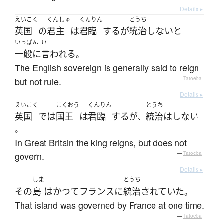
Details ▸
えいこく
くんしゅ
くんりん
とうち
英国
の
君主
は
君臨
する
が
統治
しない
と
いっぱん
い
一般に
言われる
。
The English sovereign is generally said to reign
but not rule.
—
Tatoeba
Details ▸
えいこく
こくおう
くんりん
とうち
英国
で
は
国王
は
君臨
する
が
統治
は
しない
、
。
In Great Britain the king reigns, but does not
govern.
—
Tatoeba
Details ▸
しま
とうち
その
島
は
かつて
フランス
に
統治
されていた
。
That island was governed by France at one time.
—
Tatoeba