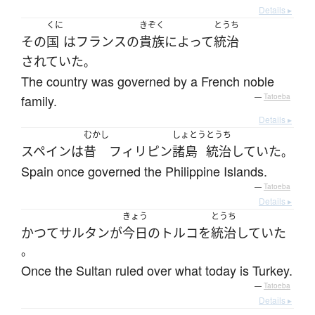
Details ▸
くに
きぞく
とうち
その
国
は
フランス
の
貴族
によって
統治
されていた
。
The country was governed by a French noble
family.
—
Tatoeba
Details ▸
むかし
しょとう
とうち
スペイン
は
昔
フィリピン
諸島
統治
していた
。
Spain once governed the Philippine Islands.
—
Tatoeba
Details ▸
きょう
とうち
かつて
サルタン
が
今日
の
トルコ
を
統治
していた
。
Once the Sultan ruled over what today is Turkey.
—
Tatoeba
Details ▸