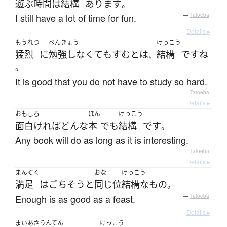
遊ぶ
時間
は
結構
あります
。
I still have a lot of time for fun.
—
Tatoeba
Details ▸
もうれつ
べんきょう
けっこう
猛烈
に
勉強しなくて
も
すむ
と
は
結構
です
ね
、
。
It is good that you do not have to study so hard.
—
Tatoeba
Details ▸
おもしろ
ほん
けっこう
面白ければ
どんな
本
でも
結構
です
。
Any book will do as long as it is interesting.
—
Tatoeba
Details ▸
まんぞく
おな
けっこう
満足
は
ごちそう
と
同じ位
結構な
もの
。
Enough is as good as a feast.
—
Tatoeba
Details ▸
まいあさ
うんてん
けっこう