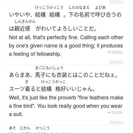
Details ▸
けっこう
けっこう
したのなまえ
よびあ
いやいや
結構
結構
下の名前
で
呼び合う
の
、
。
しんきんかん
は
親近感
が
わいて
よろしい
こと
だ
。
Not at all, that's perfectly fine. Calling each other
by one's given name is a good thing; it produces
a feeling of fellowship.
—
Tatoeba
Details ▸
まごにもいしょう
あらまあ
馬子にも衣装
とは
この
こと
だ
ねぇ
、
。
き
けっこう
かっこ
スーツ
着る
と
結構
格好いい
じゃん
。
Well, it's just like the proverb "fine feathers make
a fine bird". You look really good when you wear
a suit.
—
Tatoeba
Details ▸
あそ
じかん
けっこう