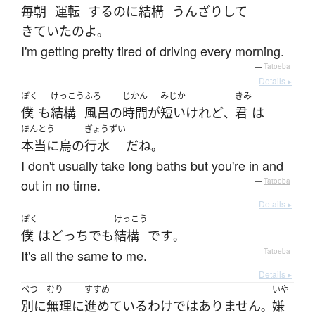
毎朝
運転
する
のに
結構
うんざり
して
きていた
の
よ
。
I'm getting pretty tired of driving every morning.
—
Tatoeba
Details ▸
ぼく
けっこう
ふろ
じかん
みじか
きみ
僕
も
結構
風呂
の
時間
が
短い
けれど
君
は
、
ほんとう
ぎょうずい
本当に
烏
の
行水
だ
ね
。
I don't usually take long baths but you're in and
out in no time.
—
Tatoeba
Details ▸
ぼく
けっこう
僕
は
どっち
でも
結構
です
。
It's all the same to me.
—
Tatoeba
Details ▸
べつ
むり
すすめ
いや
別に
無理
に
進めている
わけではありません
嫌
。