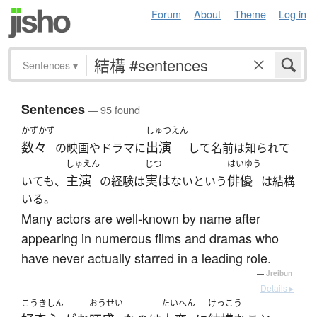
Forum
About
Theme
Log in
Sentences
▾
Sentences
— 95 found
かずかず
しゅつえん
数々
出演
の映画やドラマに
して名前は知られて
しゅえん
じつ
はいゆう
主演
実は
俳優
いても、
の経験は
ないという
は結構
いる。
Many actors are well-known by name after
appearing in numerous films and dramas who
have never actually starred in a leading role.
—
Jreibun
Details ▸
こうきしん
おうせい
たいへん
けっこう