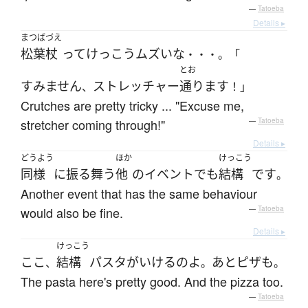
—
Tatoeba
Details ▸
まつばづえ
松葉杖
って
けっこう
ムズい
な
・・・。「
とお
すみません
ストレッチャー
通ります
、
！」
Crutches are pretty tricky ... "Excuse me,
stretcher coming through!"
—
Tatoeba
Details ▸
どうよう
ほか
けっこう
同様
に
振る舞う
他
の
イベント
でも
結構
です
。
Another event that has the same behaviour
would also be fine.
—
Tatoeba
Details ▸
けっこう
ここ
結構
パスタ
が
いける
の
よ
あと
ピザ
も
、
。
。
The pasta here's pretty good. And the pizza too.
—
Tatoeba