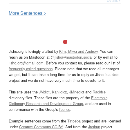
Details ▸
More
S
entences >
Jisho.org is lovingly crafted by
Kim, Miwa and Andrew
. You can
reach us on Mastodon at
@jisho@mastodon.social
or by e-mail to
jisho.org@gmail.com
. Before you contact us, please read our list of
frequently asked questions
. Please note that we read all messages
we get, but it can take a long time for us to reply as Jisho is a side
project and we do not have very much time to devote to it.
This site uses the
JMdict
,
Kanjidic2
,
JMnedict
and
Radkfile
dictionary files. These files are the property of the
Electronic
Dictionary Research and Development Group
, and are used in
conformance with the Group's
licence
.
Example sentences come from the
Tatoeba
project and are licensed
under
Creative Commons CC-BY
. And from the
Jreibun
project.