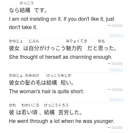
けっこう
なら
結構
です
。
I am not insisting on it. If you don't like it, just
don't take it.
—
Tatoeba
Details ▸
かのじょ
じぶん
みりょくてき
おも
彼女
は
自分
が
けっこう
魅力的
だ
と
思った
。
She thought of herself as charming enough.
—
Tatoeba
Details ▸
かのじょ
かみのけ
けっこう
みじか
彼女の
髪の毛
は
結構
短い
。
The woman's hair is quite short.
—
Tatoeba
Details ▸
かれ
わかいころ
けっこう
くろう
彼
は
若い頃
結構
苦労
した
、
。
He went through a lot when he was younger.
—
Tatoeba