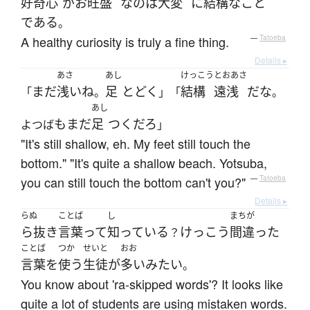
好奇心
が
お
旺盛
な
の
は
大変
に
結構な
こと
である
。
A healthy curiosity is truly a fine thing.
—
Tatoeba
Details ▸
あさ
あし
けっこう
とおあさ
まだ
浅い
ね
足
とどく
結構
遠浅
だ
な
「
。
」「
。
あし
も
まだ
足
つく
だろ
よつば
」
"It's still shallow, eh. My feet still touch the
bottom." "It's quite a shallow beach. Yotsuba,
you can still touch the bottom can't you?"
—
Tatoeba
Details ▸
らぬ
ことば
し
まちが
ら抜き
言葉
って
知っている
けっこう
間違った
？
ことば
つか
せいと
おお
言葉
を
使う
生徒
が
多い
みたい
。
You know about 'ra-skipped words'? It looks like
quite a lot of students are using mistaken words.