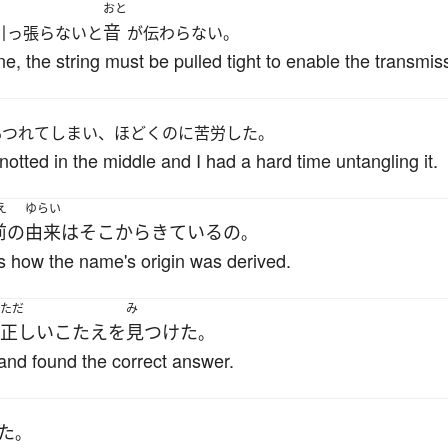
おと
音
引っ張らないと
が伝わらない。
e, the string must be pulled tight to enable the transmis
もつれてしまい、ほどくのに苦労した。
otted in the middle and I had a hard time untangling it.
え
ゆらい
前
の
由来
は
そこ
から
きている
の
。
t's how the name's origin was derived.
ただ
み
正しい
こたえ
を
見つけた
。
t and found the correct answer.
た
。