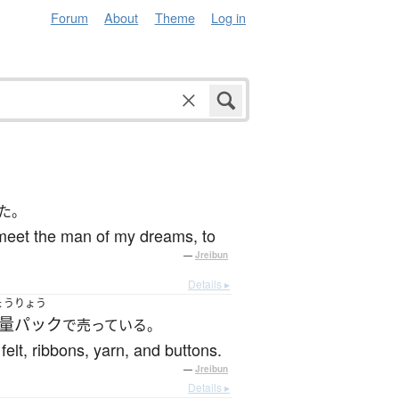
Forum
About
Theme
Log in
た。
y meet the man of my dreams, to
—
Jreibun
Details ▸
ょうりょう
量パック
で売っている。
elt, ribbons, yarn, and buttons.
—
Jreibun
Details ▸