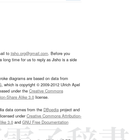
ail to
jisho.org@gmail.com
. Before you
 long time for us to reply as Jisho is a side
troke diagrams are based on data from
G
, which is copyright © 2009-2012 Ulrich Apel
leased under the
Creative Commons
tion-Share Alike 3.0
license.
dia data comes from the
DBpedia
project and
 licensed under
Creative Commons Attribution-
ike 3.0
and
GNU Free Documentation
e
.