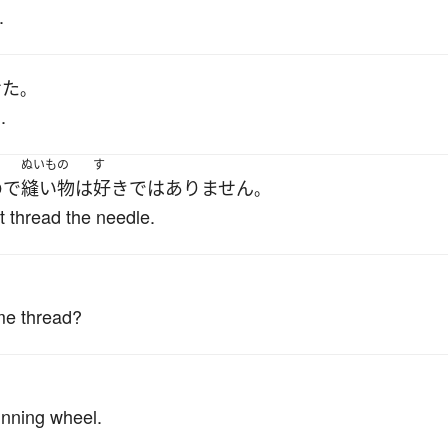
.
せた
。
.
ぬいもの
す
ので
縫い物
は
好き
ではありません
。
't thread the needle.
me thread?
inning wheel.