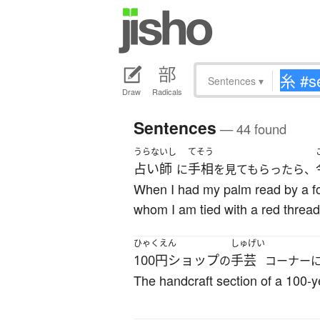
Sentences
▾
Draw
Radicals
Sentences
— 44 found
うらないし
てそう
占い師
手相
に
を見てもらったら、
When I had my palm read by a for
whom I am tied with a red thread 
ひゃくえん
しゅげい
100円ショップ
手芸
の
コーナー
The handcraft section of a 100-ye