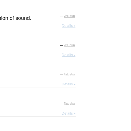
sion of sound.
—
Jreibun
Details ▸
—
Jreibun
Details ▸
—
Tatoeba
Details ▸
—
Tatoeba
Details ▸