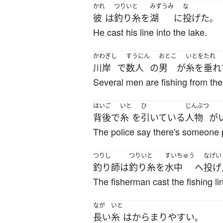
かれ
つりいと
みずうみ
な
彼
は
釣り糸
を
湖
に
投げた
。
He cast his line into the lake.
かわぎし
すうにん
おとこ
いとをたれ
川岸
で
数人
の
男
が
糸を垂れ
Several men are fishing from the
はいご
いと
ひ
じんぶつ
背後
で
糸
を
引いている
人物
が
The police say there's someone p
つりし
つりいと
すいちゅう
なげい
釣り師
は
釣り糸
を
水中
へ
投げ
The fisherman cast the fishing lin
なが
いと
長い
糸
は
からまり
やすい
。