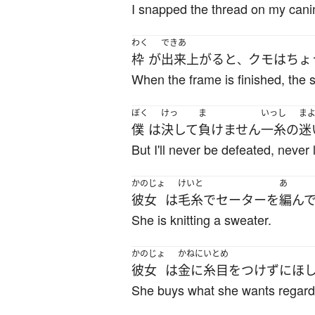
I snapped the thread on my cani
わく
できあ
枠
が
出来上がる
と
クモ
は
ちょ
、
When the frame is finished, the sp
ぼく
けっ
ま
いっし
ま
僕
は
決して
負けません
一糸
の
迷
But I'll never be defeated, never
かのじょ
けいと
あ
彼女
は
毛糸
で
セーター
を
編ん
She is knitting a sweater.
かのじょ
かねにいとめ
彼女
は
金に糸目をつけず
に
ほ
She buys what she wants regardl