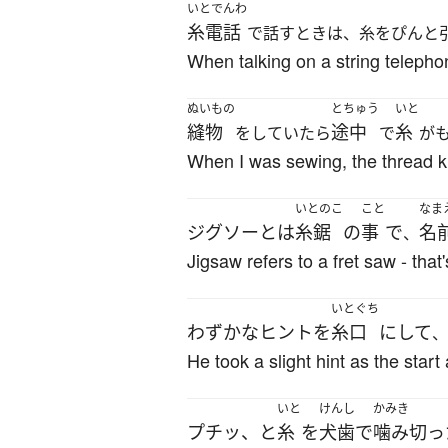
いとでんわ
糸電話
で話すときは、糸をぴんと
When talking on a string telephon
ぬいもの
とちゅう
いと
縫物
途中
糸
をしていたら
で
が
When I was sewing, the thread kn
いとのこ
こと
なま
ジグソー
とは
糸鋸
の
事
で
名
、
Jigsaw refers to a fret saw - tha
いとぐち
わずかな
ヒント
を
糸口
に
して
、
He took a slight hint as the star
いと
けんし
かみき
プチッ、と
糸
を
犬歯
で
噛み切っ