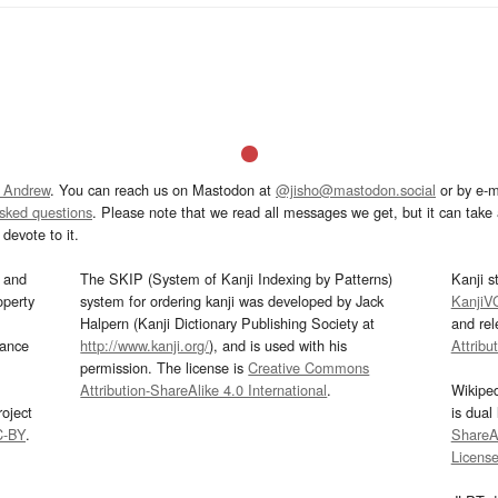
 Andrew
. You can reach us on Mastodon at
@jisho@mastodon.social
or by e-m
asked questions
. Please note that we read all messages we get, but it can take a
devote to it.
and
The SKIP (System of Kanji Indexing by Patterns)
Kanji s
operty
system for ordering kanji was developed by Jack
KanjiV
Halpern (Kanji Dictionary Publishing Society at
and re
mance
http://www.kanji.org/
), and is used with his
Attribu
permission. The license is
Creative Commons
Attribution-ShareAlike 4.0 International
.
Wikipe
oject
is dual
C-BY
.
ShareAl
Licens