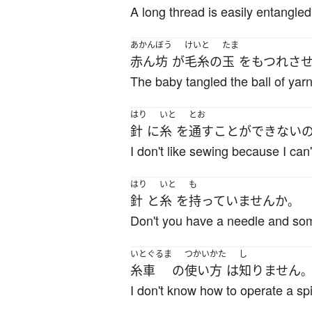
A long thread is easily entangled
あかんぼう
けいと
たま
赤ん坊
が
毛糸
の
玉
を
もつれさ
The baby tangled the ball of yarn
はり
いと
とお
針
に
糸
を
通す
ことができない
I don't like sewing because I can
はり
いと
も
針
と
糸
を
持っていません
か
。
Don't you have a needle and so
いとぐるま
つかいかた
し
糸車
の
使い方
は
知りません
。
I don't know how to operate a sp