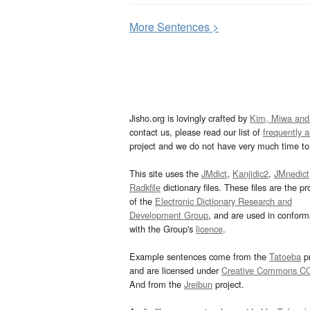
More
S
entences >
Jisho.org is lovingly crafted by
Kim, Miwa and
contact us, please read our list of
frequently 
project and we do not have very much time to 
This site uses the
JMdict
,
Kanjidic2
,
JMnedict
Radkfile
dictionary files. These files are the pr
of the
Electronic Dictionary Research and
Development Group
, and are used in confor
with the Group's
licence
.
Example sentences come from the
Tatoeba
pr
and are licensed under
Creative Commons C
And from the
Jreibun
project.