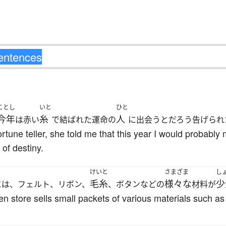
ことし
いと
ひと
今年
糸
人
は赤い
で結ばれた運命の
に出会うとだろう告げられ
tune teller, she told me that this year I would probabl
of destiny.
けいと
さまざま
し
毛糸
様々な
少
には、フェルト、リボン、
、ボタンなどの
材料が
n store sells small packets of various materials such as f