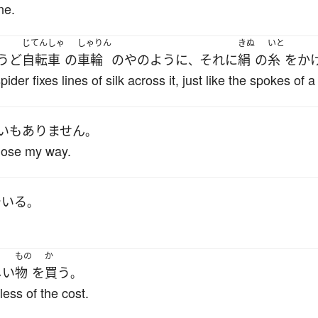
ne.
じてんしゃ
しゃりん
きぬ
いと
うど
自転車
の
車輪
の
や
のように
それ
に
絹
の
糸
を
か
、
ider fixes lines of silk across it, just like the spokes of 
よ
い
も
ありません
。
 lose my way.
でいる
。
もの
か
しい
物
を
買う
。
ess of the cost.