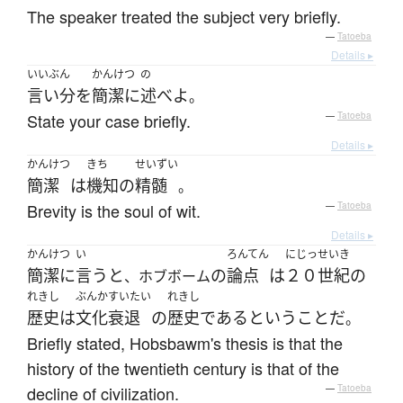
The speaker treated the subject very briefly.
—
Tatoeba
Details ▸
いいぶん
かんけつ
の
言い分
を
簡潔に
述べよ
。
State your case briefly.
—
Tatoeba
Details ▸
かんけつ
きち
せいずい
簡潔
は
機知
の
精髄
。
Brevity is the soul of wit.
—
Tatoeba
Details ▸
かんけつ
い
ろんてん
にじっせいき
簡潔に
言う
と
の
論点
は
２０世紀
の
、ホブボーム
れきし
ぶんか
すいたい
れきし
歴史
は
文化
衰退
の
歴史
である
ということだ
。
Briefly stated, Hobsbawm's thesis is that the
history of the twentieth century is that of the
decline of civilization.
—
Tatoeba