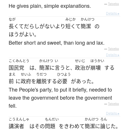
He gives plain, simple explanations.
—
Tatoeba
Details ▸
なが
みじか
かんけつ
長くて
だらしがない
より
短くて
簡潔
の
ほうがよい
。
Better short and sweet, than long and lax.
—
Tatoeba
Details ▸
こくみんとう
かんけつ
い
せいじ
ほうかい
国民党
は
簡潔に
言う
と
政治
が
崩壊
する
、
、
まえ
せいふ
りだつ
ひつよう
前
に
政府
を
離脱
する
必要
が
あった
。
The People's party, to put it briefly, needed to
leave the government before the government
fell.
—
Tatoeba
Details ▸
こうえんしゃ
もんだい
かんけつ
ろん
講演者
は
その
問題
を
きわめて
簡潔に
論じた
。