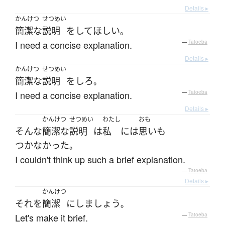
Details ▸
かんけつ
せつめい
簡潔な
説明
を
して
ほしい
。
I need a concise explanation.
—
Tatoeba
Details ▸
かんけつ
せつめい
簡潔な
説明
を
しろ
。
I need a concise explanation.
—
Tatoeba
Details ▸
かんけつ
せつめい
わたし
おも
そんな
簡潔な
説明
は
私
には
思い
も
つかなかった
。
I couldn't think up such a brief explanation.
—
Tatoeba
Details ▸
かんけつ
それ
を
簡潔
に
しましょう
。
Let's make it brief.
—
Tatoeba