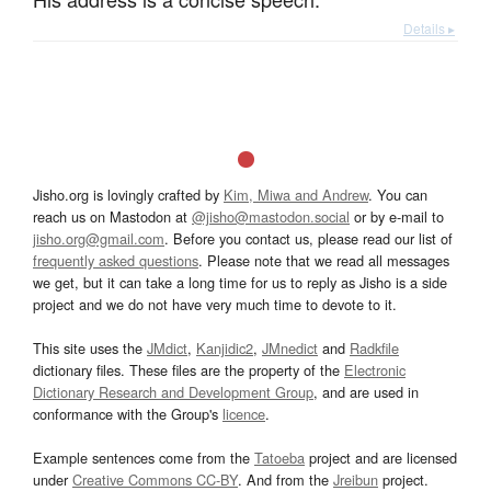
Details ▸
Jisho.org is lovingly crafted by
Kim, Miwa and Andrew
. You can
reach us on Mastodon at
@jisho@mastodon.social
or by e-mail to
jisho.org@gmail.com
. Before you contact us, please read our list of
frequently asked questions
. Please note that we read all messages
we get, but it can take a long time for us to reply as Jisho is a side
project and we do not have very much time to devote to it.
This site uses the
JMdict
,
Kanjidic2
,
JMnedict
and
Radkfile
dictionary files. These files are the property of the
Electronic
Dictionary Research and Development Group
, and are used in
conformance with the Group's
licence
.
Example sentences come from the
Tatoeba
project and are licensed
under
Creative Commons CC-BY
. And from the
Jreibun
project.