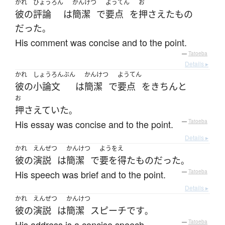
かれ
ひょうろん
かんけつ
ようてん
お
彼の
評論
は
簡潔
で
要点
を
押さえた
もの
だった
。
His comment was concise and to the point.
—
Tatoeba
Details ▸
かれ
しょうろんぶん
かんけつ
ようてん
彼の
小論文
は
簡潔
で
要点
を
きちんと
お
押さえていた
。
His essay was concise and to the point.
—
Tatoeba
Details ▸
かれ
えんぜつ
かんけつ
ようをえ
彼の
演説
は
簡潔
で
要を得た
もの
だった
。
His speech was brief and to the point.
—
Tatoeba
Details ▸
かれ
えんぜつ
かんけつ
彼の
演説
は
簡潔
スピーチ
です
。
His address is a concise speech.
—
Tatoeba