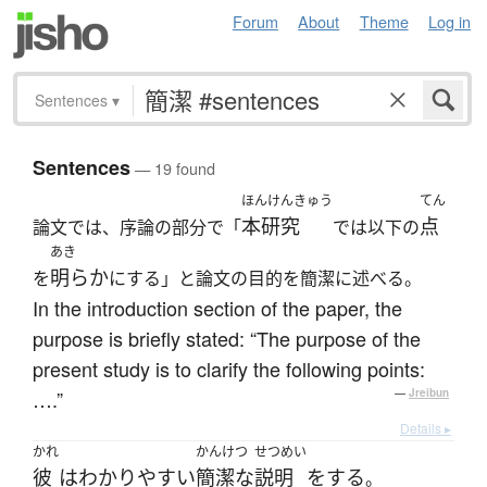
Forum
About
Theme
Log in
Sentences
▾
Sentences
— 19 found
ほんけんきゅう
てん
本研究
点
論文では、序論の部分で「
では以下の
あき
明らか
を
にする」と論文の目的を簡潔に述べる。
In the introduction section of the paper, the
purpose is briefly stated: “The purpose of the
present study is to clarify the following points:
….”
—
Jreibun
Details ▸
かれ
かんけつ
せつめい
彼
は
わかりやすい
簡潔な
説明
を
する
。