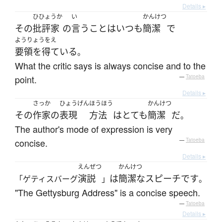
Details ▸
ひひょうか
い
かんけつ
その
批評家
の
言う
こと
は
いつも
簡潔
で
ようりょうをえ
要領を得ている
。
What the critic says is always concise and to the
point.
—
Tatoeba
Details ▸
さっか
ひょうげん
ほうほう
かんけつ
その
作家
の
表現
方法
は
とても
簡潔
だ
。
The author's mode of expression is very
concise.
—
Tatoeba
Details ▸
えんぜつ
かんけつ
演説
は
簡潔な
スピーチ
です
「ゲティスバーグ
」
。
"The Gettysburg Address" is a concise speech.
—
Tatoeba
Details ▸