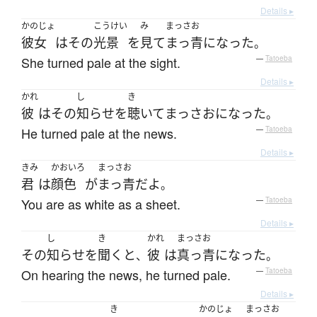
Details ▸
かのじょ
こうけい
み
まっさお
彼女
は
その
光景
を
見て
まっ青
になった
。
She turned pale at the sight.
—
Tatoeba
Details ▸
かれ
し
き
彼
は
その
知らせ
を
聴いて
まっさお
になった
。
He turned pale at the news.
—
Tatoeba
Details ▸
きみ
かおいろ
まっさお
君
は
顔色
が
まっ青
だ
よ
。
You are as white as a sheet.
—
Tatoeba
Details ▸
し
き
かれ
まっさお
その
知らせ
を
聞く
と
彼
は
真っ青
になった
、
。
On hearing the news, he turned pale.
—
Tatoeba
Details ▸
き
かのじょ
まっさお