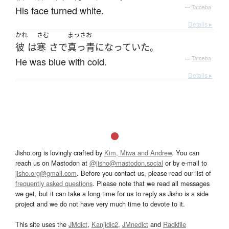
His face turned white.
—
Tatoeba
Details ▸
かれ
さむ
まっさお
彼
は
寒
さ
で
真っ青
になっていた
。
He was blue with cold.
—
Tatoeba
Details ▸
Jisho.org is lovingly crafted by
Kim, Miwa and Andrew
. You can
reach us on Mastodon at
@jisho@mastodon.social
or by e-mail to
jisho.org@gmail.com
. Before you contact us, please read our list of
frequently asked questions
. Please note that we read all messages
we get, but it can take a long time for us to reply as Jisho is a side
project and we do not have very much time to devote to it.
This site uses the
JMdict
,
Kanjidic2
,
JMnedict
and
Radkfile