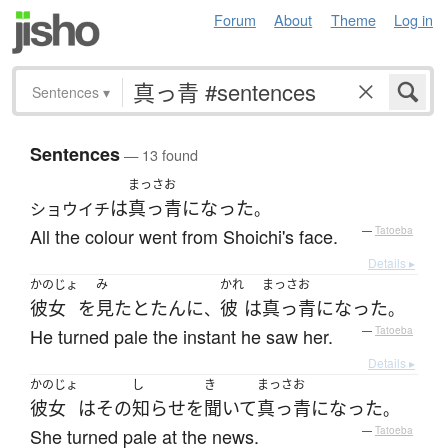
Forum
About
Theme
Log in
Sentences
▾
Sentences
— 13 found
まっさお
は
真っ青
になった
ショウイチ
。
All the colour went from Shoichi's face.
—
Tatoeba
Details ▸
かのじょ
み
かれ
まっさお
彼女
を
見た
とたんに
彼
は
真っ青
になった
、
。
He turned pale the instant he saw her.
—
Tatoeba
Details ▸
かのじょ
し
き
まっさお
彼女
は
その
知らせ
を
聞いて
真っ青
になった
。
She turned pale at the news.
—
Tatoeba