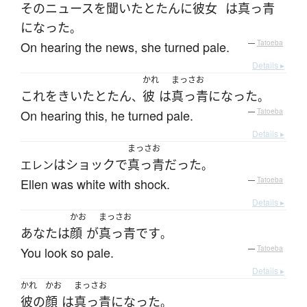
その
ニュース
を
聞いた
とたんに
彼女
は
真っ青
になった
。
On hearing the news, she turned pale.
—
Tatoeba
Details ▸
かれ
まっさお
これ
を
きいた
とたん
彼
は
真っ青
になった
、
。
On hearing this, he turned pale.
—
Tatoeba
Details ▸
まっさお
は
ショック
で
真っ青
だった
エレン
。
Ellen was white with shock.
—
Tatoeba
Details ▸
かお
まっさお
あなた
は
顔
が
真っ青
です
。
You look so pale.
—
Tatoeba
Details ▸
かれ
かお
まっさお
彼の
顔
は
真っ青
になった
。