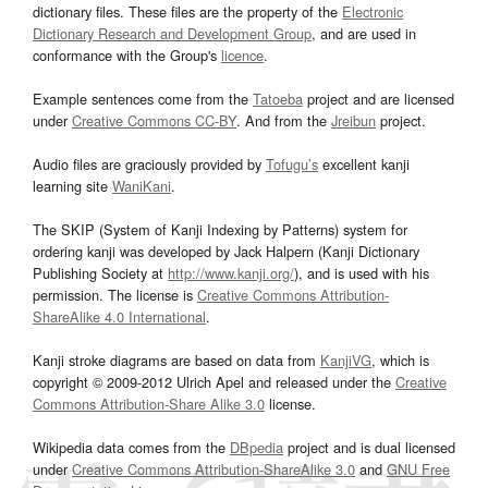
dictionary files. These files are the property of the
Electronic
Dictionary Research and Development Group
, and are used in
conformance with the Group's
licence
.
Example sentences come from the
Tatoeba
project and are licensed
under
Creative Commons CC-BY
. And from the
Jreibun
project.
Audio files are graciously provided by
Tofugu’s
excellent kanji
learning site
WaniKani
.
The SKIP (System of Kanji Indexing by Patterns) system for
ordering kanji was developed by Jack Halpern (Kanji Dictionary
Publishing Society at
http://www.kanji.org/
), and is used with his
permission. The license is
Creative Commons Attribution-
ShareAlike 4.0 International
.
Kanji stroke diagrams are based on data from
KanjiVG
, which is
copyright © 2009-2012 Ulrich Apel and released under the
Creative
Commons Attribution-Share Alike 3.0
license.
Wikipedia data comes from the
DBpedia
project and is dual licensed
under
Creative Commons Attribution-ShareAlike 3.0
and
GNU Free