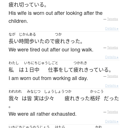
疲れ切っている
。
His wife is worn out after looking after the
children.
—
Tatoeba
Details ▸
なが
じかん
ある
つか
長い
時間
歩いた
ので
疲れきった
。
We were tired out after our long walk.
—
Tatoeba
Details ▸
わたし
いちにちじゅう
しごと
つかれき
私
は
１日中
仕事
を
して
疲れきっている
。
I am worn out from working all day.
—
Tatoeba
Details ▸
われわれ
みな
じつ
しょうしょう
つか
かっこう
我々
は
皆
実は
少々
疲れきった
格好
だった
。
We were all rather exhausted.
—
Tatoeba
Details ▸
いちにちじゅう
のうじょう
はたら
かれ