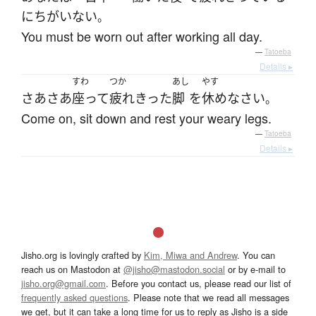
に
ちがいない
。
You must be worn out after working all day.
—
Tatoeba
Details ▸
すわ
つか
あし
やす
さあ
さあ
座って
疲れきった
脚
を
休め
なさい
。
Come on, sit down and rest your weary legs.
—
Tatoeba
Details ▸
Jisho.org is lovingly crafted by
Kim, Miwa and Andrew
. You can
reach us on Mastodon at
@jisho@mastodon.social
or by e-mail to
jisho.org@gmail.com
. Before you contact us, please read our list of
frequently asked questions
. Please note that we read all messages
we get, but it can take a long time for us to reply as Jisho is a side