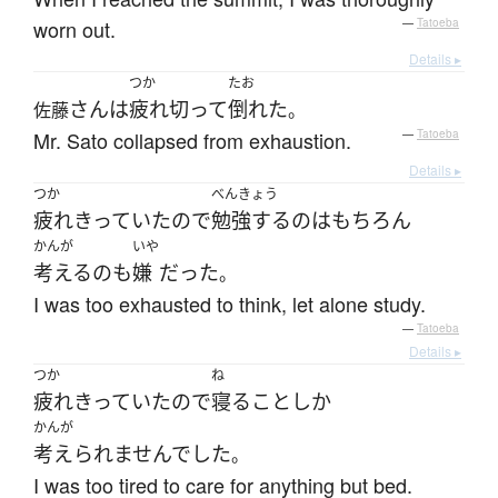
worn out.
—
Tatoeba
Details ▸
つか
たお
さん
は
疲れ切って
倒れた
佐藤
。
Mr. Sato collapsed from exhaustion.
—
Tatoeba
Details ▸
つか
べんきょう
疲れきっていた
ので
勉強する
の
は
もちろん
かんが
いや
考える
の
も
嫌
だった
。
I was too exhausted to think, let alone study.
—
Tatoeba
Details ▸
つか
ね
疲れきっていた
ので
寝る
こと
しか
かんが
考えられませんでした
。
I was too tired to care for anything but bed.