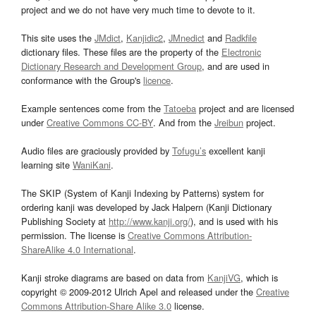
project and we do not have very much time to devote to it.
This site uses the
JMdict
,
Kanjidic2
,
JMnedict
and
Radkfile
dictionary files. These files are the property of the
Electronic
Dictionary Research and Development Group
, and are used in
conformance with the Group's
licence
.
Example sentences come from the
Tatoeba
project and are licensed
under
Creative Commons CC-BY
. And from the
Jreibun
project.
Audio files are graciously provided by
Tofugu’s
excellent kanji
learning site
WaniKani
.
The SKIP (System of Kanji Indexing by Patterns) system for
ordering kanji was developed by Jack Halpern (Kanji Dictionary
Publishing Society at
http://www.kanji.org/
), and is used with his
permission. The license is
Creative Commons Attribution-
ShareAlike 4.0 International
.
Kanji stroke diagrams are based on data from
KanjiVG
, which is
copyright © 2009-2012 Ulrich Apel and released under the
Creative
Commons Attribution-Share Alike 3.0
license.