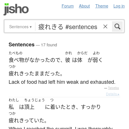
Forum
About
Theme
Log in
Sentences
▾
Sentences
— 17 found
たべもの
かれ
からだ
よわ
食べ物
が
なかった
ので
彼
は
体
が
弱く
、
つか
疲れきった
まま
だった
。
Lack of food had left him weak and exhausted.
—
Tatoeba
Details ▸
わたし
ちょうじょう
つ
私
は
頂上
に
着いた
とき
すっかり
、
つか
疲れきっていた
。
When I reached the summit, I was thoroughly