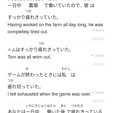
一日中
農場
で
働いていた
ので
彼
は
、
つか
すっかり
疲れきっていた
。
Having worked on the farm all day long, he was
completely tired out.
—
Tatoeba
Details ▸
つか
は
すっかり
疲れきっていた
トム
。
Tom was all worn out.
—
Tatoeba
Details ▸
お
わたし
ゲーム
が
終わった
とき
には
私
は
つか
疲れ切っていた
。
I felt exhausted when the game was over.
—
Tatoeba
Details ▸
いちにちじゅう
はたら
あと
つかれき
あなた
は
一日中
働いた
後
で
疲れきっている