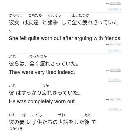
—
Tatoeba
Details ▸
かのじょ
ともだち
ろんそう
まった
つか
彼女
は
友達
と
論争
して
全く
疲れきっていた
。
She felt quite worn out after arguing with friends.
—
Tatoeba
Details ▸
かれ
まった
つか
彼ら
は
全く
疲れきっていた
、
。
They were very tired indeed.
—
Tatoeba
Details ▸
かれ
つか
彼
は
すっかり
疲れきっていた
。
He was completely worn out.
—
Tatoeba
Details ▸
かれ
つま
こども
せわ
あと
彼の
妻
は
子供たち
の
世話をした
後
で
つかれき