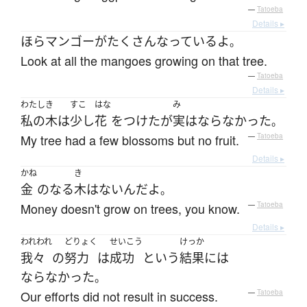
—
Tatoeba
Details ▸
ほら
マンゴー
が
たくさん
なっている
よ
。
Look at all the mangoes growing on that tree.
—
Tatoeba
Details ▸
わたし
き
すこ
はな
み
私の
木
は
少し
花
を
つけた
が
実
は
ならなかった
。
My tree had a few blossoms but no fruit.
—
Tatoeba
Details ▸
かね
き
金
の
なる
木
は
ない
ん
だ
よ
。
Money doesn't grow on trees, you know.
—
Tatoeba
Details ▸
われわれ
どりょく
せいこう
けっか
我々
の
努力
は
成功
という
結果
には
ならなかった
。
Our efforts did not result in success.
—
Tatoeba