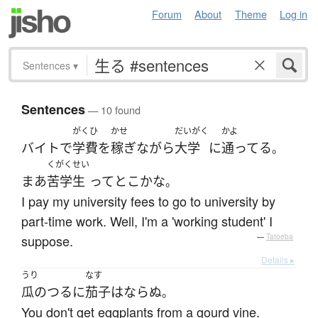
Forum
About
Theme
Log in
Sentences
▾
Sentences
— 10 found
がくひ
かせ
だいがく
かよ
バイト
で
学費
を
稼ぎ
ながら
大学
に
通ってる
。
くがくせい
まあ
苦学生
って
とこ
かな
。
I pay my university fees to go to university by
part-time work. Well, I'm a 'working student' I
suppose.
—
Tatoeba
Details ▸
うり
なす
瓜のつる
に
茄子
は
ならぬ
。
You don't get eggplants from a gourd vine.