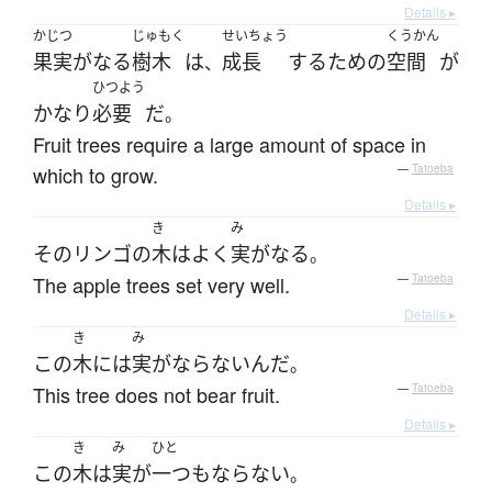
Details ▸
かじつ
じゅもく
せいちょう
くうかん
果実
が
なる
樹木
は
成長
する
ため
の
空間
が
、
ひつよう
かなり
必要
だ
。
Fruit trees require a large amount of space in
which to grow.
—
Tatoeba
Details ▸
き
み
その
リンゴ
の
木
は
よく
実
が
なる
。
The apple trees set very well.
—
Tatoeba
Details ▸
き
み
この
木
に
は
実
が
ならない
んだ
。
This tree does not bear fruit.
—
Tatoeba
Details ▸
き
み
ひと
この
木
は
実
が
一つも
ならない
。