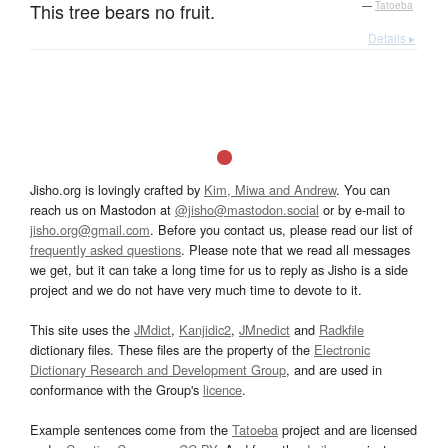
This tree bears no fruit.
—
Tatoeba
Details ▸
Jisho.org is lovingly crafted by
Kim, Miwa and Andrew
. You can
reach us on Mastodon at
@jisho@mastodon.social
or by e-mail to
jisho.org@gmail.com
. Before you contact us, please read our list of
frequently asked questions
. Please note that we read all messages
we get, but it can take a long time for us to reply as Jisho is a side
project and we do not have very much time to devote to it.
This site uses the
JMdict
,
Kanjidic2
,
JMnedict
and
Radkfile
dictionary files. These files are the property of the
Electronic
Dictionary Research and Development Group
, and are used in
conformance with the Group's
licence
.
Example sentences come from the
Tatoeba
project and are licensed