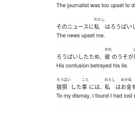
The journalist was too upset to di
わたし
その
ニュース
に
私
は
ろうばい
The news upset me.
かれ
ろうばい
した
ため
彼
の
うそ
が
、
His confusion betrayed his lie.
ろうばい
こと
わたし
おかね
狼狽
した
事
には
私
は
お金
、
To my dismay, I found I had los