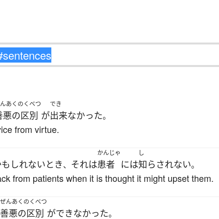
んあくのくべつ
でき
善悪の区別
が
出来なかった
。
ice from virtue.
かんじゃ
し
かもしれない
とき
それ
は
患者
には
知らされない
、
。
ck from patients when it is thought it might upset them.
ぜんあくのくべつ
善悪の区別
が
できなかった
。