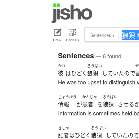
Sentences
▾
Draw
Radicals
Sentences
— 6 found
かれ
ろうばい
ぜ
彼
は
ひどく
狼狽
していた
ので
He was too upset to distinguish v
じょうほう
かんじゃ
ろうばい
情報
が
患者
を
狼狽
させる
Information is sometimes held ba
きしゃ
ろうばい
記者
は
ひどく
狼狽
していた
ので