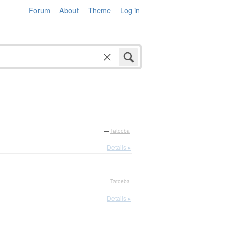
Forum
About
Theme
Log in
—
Tatoeba
Details ▸
—
Tatoeba
Details ▸