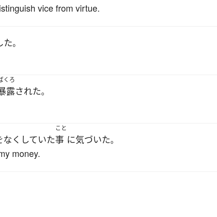
stinguish vice from virtue.
した
。
ばくろ
暴露
された
。
こと
を
なくしていた
事
に
気づいた
。
t my money.