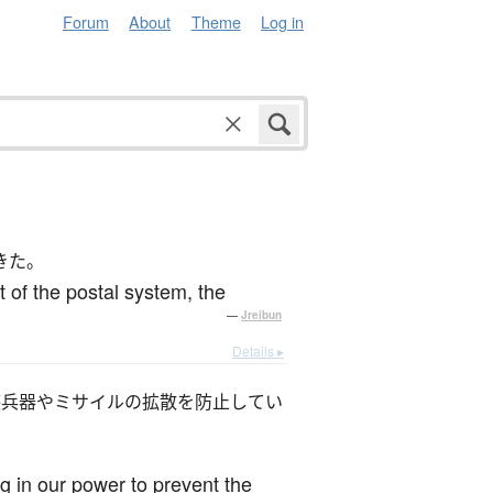
Forum
About
Theme
Log in
きた。
of the postal system, the
—
Jreibun
Details ▸
壊兵器やミサイルの拡散を防止してい
g in our power to prevent the