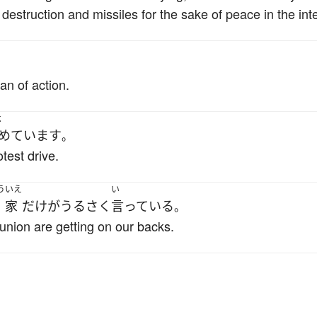
destruction and missiles for the sake of peace in the int
。
an of action.
よ
めています
。
otest drive.
う
いえ
い
家
だけ
が
うるさく
言っている
。
r union are getting on our backs.