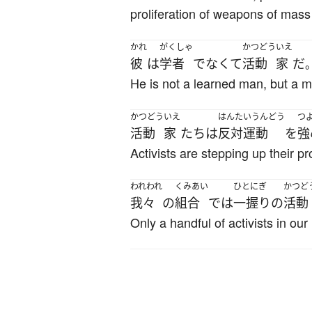
proliferation of weapons of mass 
かれ
がくしゃ
かつどう
いえ
彼
は
学者
でなくて
活動
家
だ
He is not a learned man, but a m
かつどう
いえ
はんたいうんどう
つ
活動
家
たち
は
反対運動
を
強
Activists are stepping up their pr
われわれ
くみあい
ひとにぎ
かつど
我々
の
組合
で
は
一握りの
活動
Only a handful of activists in ou