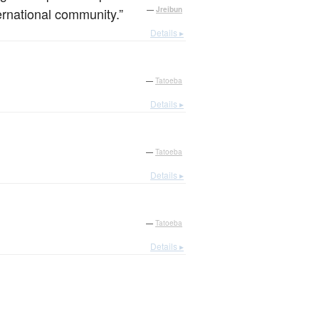
ernational community.”
—
Jreibun
Details ▸
—
Tatoeba
Details ▸
—
Tatoeba
Details ▸
—
Tatoeba
Details ▸