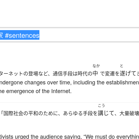
なか
と
中
遂げて
ターネットの登場など、通信手段は時代の
で変遷を
ergone changes over time, including the establishment 
the emergence of the Internet.
こう
講じて
「国際社会の平和のために、あらゆる手段を
、大量破
tivists urged the audience saying, “We must do everythin