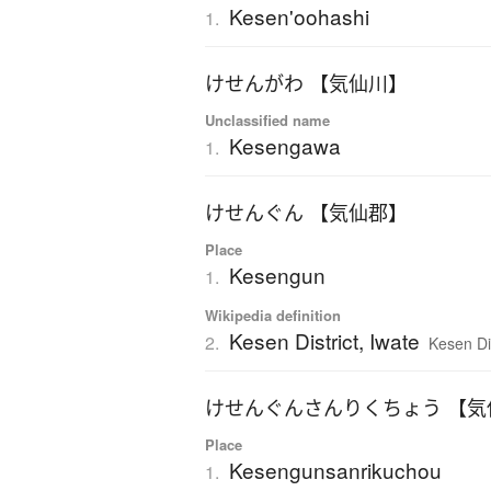
Kesen'oohashi
1.
けせんがわ 【気仙川】
Unclassified name
Kesengawa
1.
けせんぐん 【気仙郡】
Place
Kesengun
1.
Wikipedia definition
Kesen District, Iwate
2.
Kesen Dis
けせんぐんさんりくちょう 【気
Place
Kesengunsanrikuchou
1.