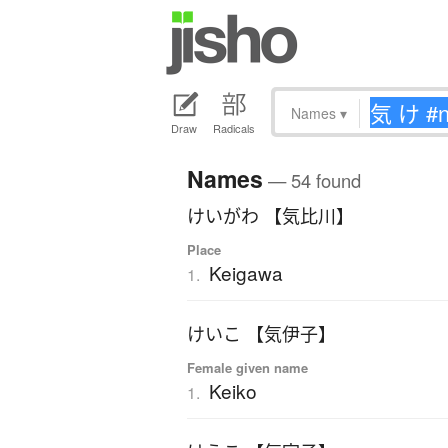
Names
▾
Draw
Radicals
Names
— 54 found
けいがわ 【気比川】
Place
Keigawa
1.
けいこ 【気伊子】
Female given name
Keiko
1.