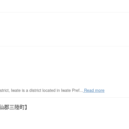
trict, Iwate is a district located in Iwate Pref...
Read more
仙郡三陸町】