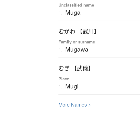
Unclassified name
Muga
1.
むがわ 【武川】
Family or surname
Mugawa
1.
むぎ 【武儀】
Place
Mugi
1.
More
N
ames >