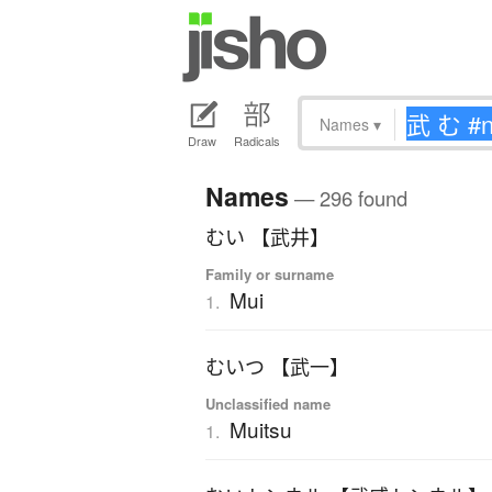
Names
▾
Draw
Radicals
Names
— 296 found
むい 【武井】
Family or surname
Mui
1.
むいつ 【武一】
Unclassified name
Muitsu
1.