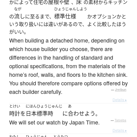
屋根
壁
床
かによって住宅の
や
、
の素材からキッチン
なが
ひょうじゅんしよう
流し
標準仕様
の
に至るまで、
かオプションかと
いう取り扱いには違いがあるので、よく比較したほう
がいい。
When building a detached home, depending on
which house builder you choose, there are
differences in the handling of standard and
optional specifications, from the materials of the
home’s roof, walls, and floors to the kitchen sink.
You should therefore compare options offered by
each builder carefully.
—
Jreibun
Details ▸
とけい
にほんひょうじゅんじ
あ
時計
を
日本標準時
に
合わせよう
。
We will set our watch by Japan Time.
—
Tatoeba
Details ▸
わたし
ひょうじゅん
とうたつ