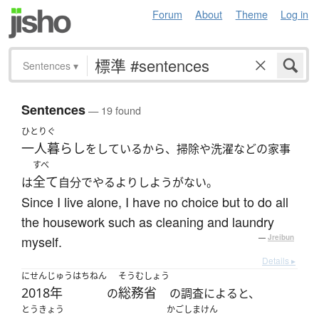
Forum
About
Theme
Log in
Sentences
▾
Sentences
— 19 found
ひとりぐ
一人暮らし
をしているから、掃除や洗濯などの家事
すべ
全て
は
自分でやるよりしようがない。
Since I live alone, I have no choice but to do all
the housework such as cleaning and laundry
myself.
—
Jreibun
Details ▸
にせんじゅうはちねん
そうむしょう
2018年
総務省
の
の調査によると、
とうきょう
かごしまけん