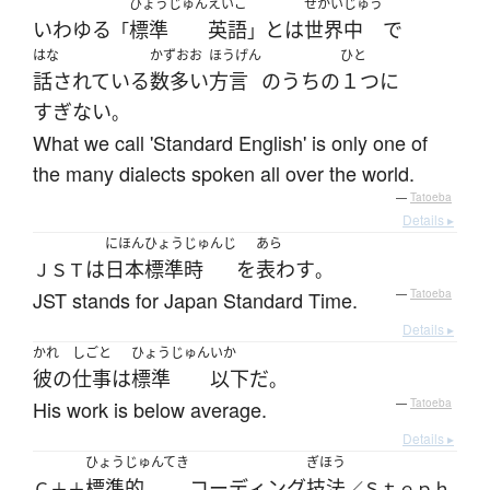
ひょうじゅん
えいご
せかいじゅう
いわゆる
標準
英語
とは
世界中
で
「
」
はな
かずおお
ほうげん
ひと
話されている
数多い
方言
の
うちの
１つ
に
すぎない
。
What we call 'Standard English' is only one of
the many dialects spoken all over the world.
—
Tatoeba
Details ▸
にほんひょうじゅんじ
あら
は
日本標準時
を
表わす
ＪＳＴ
。
JST stands for Japan Standard Time.
—
Tatoeba
Details ▸
かれ
しごと
ひょうじゅん
いか
彼の
仕事
は
標準
以下
だ
。
His work is below average.
—
Tatoeba
Details ▸
ひょうじゅんてき
ぎほう
標準的
コーディング
技法
Ｃ＋＋
／Ｓｔｅｐｈ