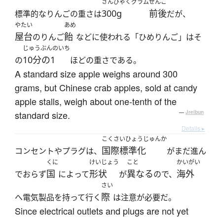
さんびゃくグラム
ぜんご
300g
前後
標準的なりんごの重さは
だが、
やたい
あめ
屋台
飴
のりんご
などに使われる「ひめりんご」はそ
じゅうぶんのいち
10分の1
の
ほどの重さである。
A standard size apple weighs around 300
grams, but Chinese crab apples, sold at candy
apple stalls, weigh about one-tenth of the
standard size.
—
Jreibun
Details ▸
こくさいひょうじゅんか
国際標準化
コンセントやプラグは、
がまだ進ん
くに
けいじょう
こと
かいがい
国
形状
異なる
海外
でおらず
によって
が
ので、
さい
際
へ電気製品を持って行く
は注意が必要だ。
Since electrical outlets and plugs are not yet