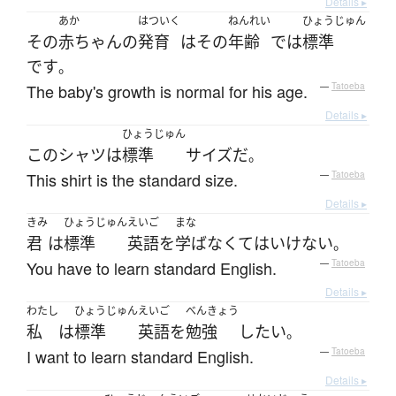
Details ▸
あか
はついく
ねんれい
ひょうじゅん
その
赤ちゃん
の
発育
は
その
年齢
で
は
標準
です
。
The baby's growth is normal for his age.
—
Tatoeba
Details ▸
ひょうじゅん
この
シャツ
は
標準
サイズ
だ
。
This shirt is the standard size.
—
Tatoeba
Details ▸
きみ
ひょうじゅん
えいご
まな
君
は
標準
英語
を
学ば
なくてはいけない
。
You have to learn standard English.
—
Tatoeba
Details ▸
わたし
ひょうじゅん
えいご
べんきょう
私
は
標準
英語
を
勉強
したい
。
I want to learn standard English.
—
Tatoeba
Details ▸