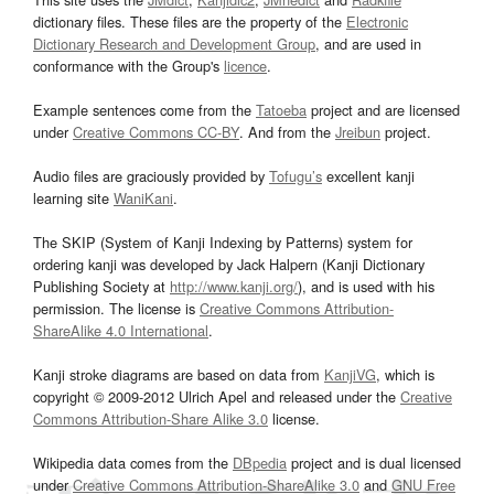
dictionary files. These files are the property of the
Electronic
Dictionary Research and Development Group
, and are used in
conformance with the Group's
licence
.
Example sentences come from the
Tatoeba
project and are licensed
under
Creative Commons CC-BY
. And from the
Jreibun
project.
Audio files are graciously provided by
Tofugu’s
excellent kanji
learning site
WaniKani
.
The SKIP (System of Kanji Indexing by Patterns) system for
ordering kanji was developed by Jack Halpern (Kanji Dictionary
Publishing Society at
http://www.kanji.org/
), and is used with his
permission. The license is
Creative Commons Attribution-
ShareAlike 4.0 International
.
Kanji stroke diagrams are based on data from
KanjiVG
, which is
copyright © 2009-2012 Ulrich Apel and released under the
Creative
Commons Attribution-Share Alike 3.0
license.
Wikipedia data comes from the
DBpedia
project and is dual licensed
under
Creative Commons Attribution-ShareAlike 3.0
and
GNU Free