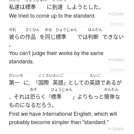
私達
は
標準
に
到達
しようとした
。
We tried to come up to the standard.
—
Tatoeba
Details ▸
かれ
さくひん
おな
ひょうじゅん
はんだん
彼らの
作品
を
同じ
標準
で
は
判断
できない
。
You can't judge their works by the same
standards.
—
Tatoeba
Details ▸
だいいち
こくさい
えいご
えいご
第一
に
国際
英語
として
の
英語
である
が
、「
」
おそ
ひょうじゅん
かんたん
それ
は
恐らく
標準
よりも
っと
簡単な
、
「
」
もの
になる
だろう
。
First we have International English, which will
probably become simpler than "standard."
—
Tatoeba