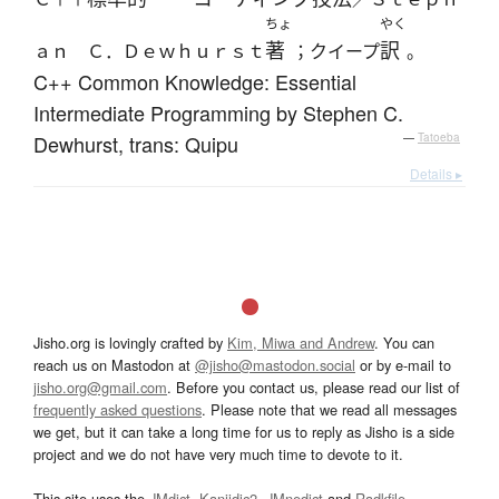
ちょ
やく
著
訳
ａｎ Ｃ．Ｄｅｗｈｕｒｓｔ
；クイープ
。
C++ Common Knowledge: Essential
Intermediate Programming by Stephen C.
Dewhurst, trans: Quipu
—
Tatoeba
Details ▸
Jisho.org is lovingly crafted by
Kim, Miwa and Andrew
. You can
reach us on Mastodon at
@jisho@mastodon.social
or by e-mail to
jisho.org@gmail.com
. Before you contact us, please read our list of
frequently asked questions
. Please note that we read all messages
we get, but it can take a long time for us to reply as Jisho is a side
project and we do not have very much time to devote to it.
This site uses the
JMdict
,
Kanjidic2
,
JMnedict
and
Radkfile