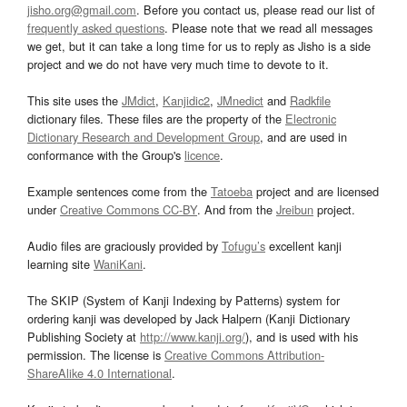
jisho.org@gmail.com
. Before you contact us, please read our list of
frequently asked questions
. Please note that we read all messages
we get, but it can take a long time for us to reply as Jisho is a side
project and we do not have very much time to devote to it.
This site uses the
JMdict
,
Kanjidic2
,
JMnedict
and
Radkfile
dictionary files. These files are the property of the
Electronic
Dictionary Research and Development Group
, and are used in
conformance with the Group's
licence
.
Example sentences come from the
Tatoeba
project and are licensed
under
Creative Commons CC-BY
. And from the
Jreibun
project.
Audio files are graciously provided by
Tofugu’s
excellent kanji
learning site
WaniKani
.
The SKIP (System of Kanji Indexing by Patterns) system for
ordering kanji was developed by Jack Halpern (Kanji Dictionary
Publishing Society at
http://www.kanji.org/
), and is used with his
permission. The license is
Creative Commons Attribution-
ShareAlike 4.0 International
.