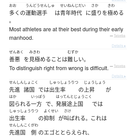
おお
うんどうせんしゅ
せいねんじだい
さか
きわ
多く
の
運動選手
は
青年時代
に
盛り
を
極める
。
Most athletes are at their best during their early
manhood.
—
Tatoeba
Details ▸
ぜんあく
みきわ
むずか
善悪
を
見極める
こと
は
難しい
。
To distinguish right from wrong is difficult.
—
Tatoeba
Details ▸
せんしん
しょこく
しゅっしょうりつ
じょうしょう
先進
諸国
で
は
出生率
の
上昇
が
はか
いっぽう
はってんとじょうこく
図られる
一方
で
発展途上国
で
は
、
しゅっしょうりつ
よくせい
さけ
出生率
の
抑制
が
叫ばれる
これ
は
。
せんしんこく
がわ
先進国
側
の
エゴ
と
とらえられ
、