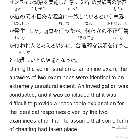
際
2名
オンライン試験を実施した
、
の受験者の解答
きわ
ふしぜん
いっち
じたい
極めて
不自然な
一致
事態
が
程度に
しているという
はっせい
おこな
なん
ふせいこうい
発生
行った
何らか
不正行為
が
した。調査を
が、
の
おこな
ごうりてき
おこな
行われた
合理的な
行う
が
と考える以外に、
説明を
こ
むずか
難しい
とは
との結論となった。
During the administration of an online exam, the
answers of two examinees were identical to an
extremely unnatural extent. An investigation was
conducted, and it was concluded that it was
difficult to provide a reasonable explanation for
the identical responses given by the two
examinees other than to assume that some form
of cheating had taken place.
—
Jreibun
Details ▸