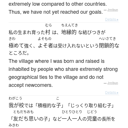
extremely low compared to other countries.
Thus, we have not yet reached our goals.
—
Jreibun
Details ▸
むら
ちえんてき
村
地縁的
私の生まれ育った
は、
な結びつきが
きわ
よそもの
へいさてき
極めて
よそ者
閉鎖的な
強く、
は受け入れないという
ところだ。
The village where I was born and raised is
inhabited by people who share extremely strong
geographical ties to the village and do not
accept newcomers.
—
Jreibun
Details ▸
わがこう
こ
我が校
子
では「積極的な
」「じっくり取り組む子」
ともだちおも
ひとりひとり
じどう
友だち思い
一人一人
児童
「
の子」など
の
の長所を
みきわ