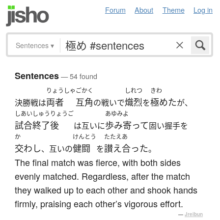
Forum
About
Theme
Log in
Sentences
▾
Sentences
— 54 found
りょうしゃ
ごかく
しれつ
きわ
両者
互角
熾烈
極めた
決勝戦は
の戦いで
を
が、
しあい
しゅうりょうご
あゆみよ
試合
終了後
歩み寄って
は互いに
固い握手を
か
けんとう
たたえあ
交わし
健闘
讃え合った
、互いの
を
。
The final match was fierce, with both sides
evenly matched. Regardless, after the match
they walked up to each other and shook hands
firmly, praising each other’s vigorous effort.
—
Jreibun