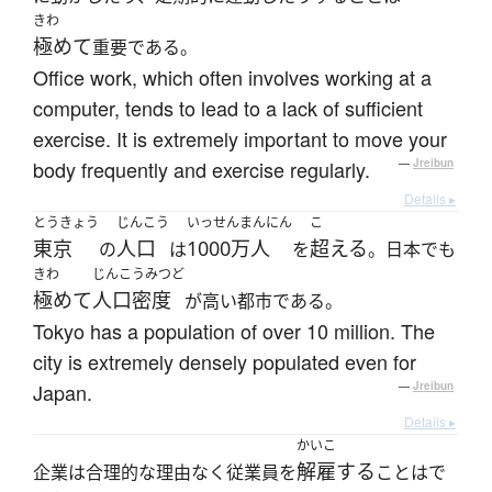
きわ
極めて
重要である。
Office work, which often involves working at a
computer, tends to lead to a lack of sufficient
exercise. It is extremely important to move your
body frequently and exercise regularly.
—
Jreibun
Details ▸
とうきょう
じんこう
いっせんまんにん
こ
東京
人口
1000万人
超える
の
は
を
。日本でも
きわ
じんこうみつど
極めて
人口密度
が高い都市である。
Tokyo has a population of over 10 million. The
city is extremely densely populated even for
Japan.
—
Jreibun
Details ▸
かいこ
解雇する
企業は合理的な理由なく従業員を
ことはで