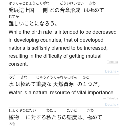
はってんとじょうこく
がわ
ごうい
けいせい
きわ
発展途上国
側
と
の
合意
形成
は
極めて
むずか
難しい
こと
になろう
。
While the birth rate is intended to be decreased
in developing countries, that of developed
nations is selfishly planned to be increased,
resulting in the difficulty of getting mutual
consent.
—
Tatoeba
Details ▸
みず
きわ
じゅうよう
てんねんしげん
ひと
水
は
極めて
重要な
天然資源
の
１つ
だ
。
Water is a natural resource of vital importance.
—
Tatoeba
Details ▸
しょくぶつ
にたい
わたし
たいど
きわ
植物
に対する
私たち
の
態度
は
極めて
、
おも