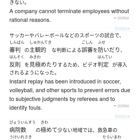
きない。
A company cannot terminate employees without
rational reasons.
—
Jreibun
Details ▸
サッカーやバレーボールなどのスポーツの試合で、
しんぱん
しゅかんてき
ごしん
ふせ
審判
主観的
誤審
防いだり
の
な判断による
を
、
はんそく
みきわ
はんてい
反則
見極めたり
判定
を
するため、ビデオ
が導入
されるようになった。
Instant replay has been introduced in soccer,
volleyball, and other sports to prevent errors due
to subjective judgments by referees and to
identify fouls.
—
Jreibun
Details ▸
びょういんすう
きわ
病院数
極めて
の
少ない地域では、救急車の
うけいれさき
たらいまわ