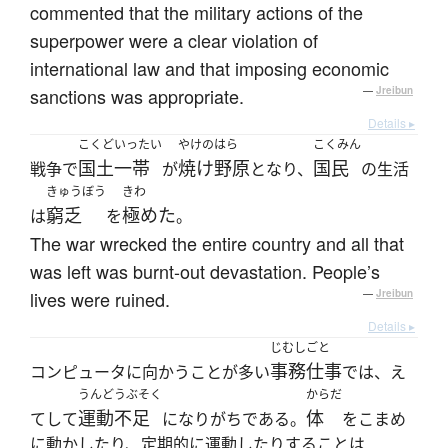
commented that the military actions of the
superpower were a clear violation of
international law and that imposing economic
sanctions was appropriate.
—
Jreibun
Details ▸
こくどいったい
やけのはら
こくみん
国土一帯
焼け野原
国民
戦争で
が
となり、
の生活
きゅうぼう
きわ
窮乏
極めた
は
を
。
The war wrecked the entire country and all that
was left was burnt-out devastation. People’s
lives were ruined.
—
Jreibun
Details ▸
じむしごと
事務仕事
コンピュータに向かうことが多い
では、え
うんどうぶそく
からだ
運動不足
体
てして
になりがちである。
をこまめ
に動かしたり、定期的に運動したりすることは