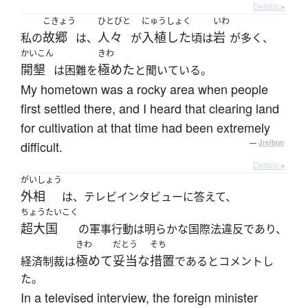
Details ▸
こきょう
ひとびと
にゅうしょく
いわ
故郷
人々
入植した
岩
私の
は、
が
頃は
が多く、
かいこん
きわ
開墾
極めた
は困難を
と聞いている。
My hometown was a rocky area when people
first settled there, and I heard that clearing land
for cultivation at that time had been extremely
difficult.
—
Jreibun
Details ▸
がいしょう
外相
は、テレビインタビューに答えて、
ちょうたいこく
超大国
の軍事行動は明らかな国際法違反であり、
きわ
だとう
そち
極めて
妥当な
措置
経済制裁は
であるとコメントし
た。
In a televised interview, the foreign minister