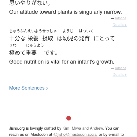
思いやり
が
ない
。
Our attitude toward plants is singularly narrow.
—
Tatoeba
Details ▸
じゅうぶん
えいよう
せっしゅ
ようじ
はついく
十分な
栄養
摂取
は
幼児
の
発育
にとって
きわ
じゅうよう
極めて
重要
です
。
Good nutrition is vital for an infant's growth.
—
Tatoeba
Details ▸
More
S
entences >
Jisho.org is lovingly crafted by
Kim, Miwa and Andrew
. You can
reach us on Mastodon at
@jisho@mastodon.social
or by e-mail to