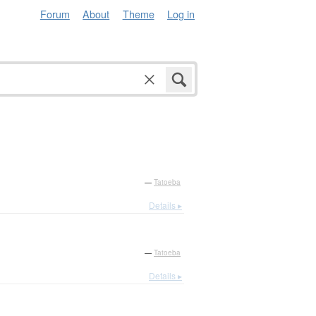
Forum
About
Theme
Log in
—
Tatoeba
Details ▸
—
Tatoeba
Details ▸