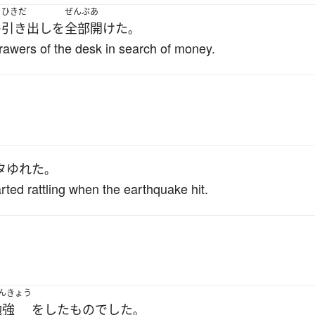
ひきだ
ぜんぶ
あ
の
引き出し
を
全部
開けた
。
drawers of the desk in search of money.
タ
ゆれた
。
arted rattling when the earthquake hit.
んきょう
勉強
を
した
もの
でした
。