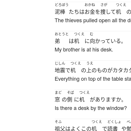
どろぼう
おかね
さが
つくえ
泥棒
たち
は
お金
を
捜して
机
The thieves pulled open all the 
おとうと
つくえ
む
弟
は
机
に
向かっている
。
My brother is at his desk.
じしん
つくえ
うえ
地震
で
机
の
上の
もの
が
カタカ
Everything on top of the table st
まど
そば
つくえ
窓
の
側
に
机
が
あります
か
。
Is there a desk by the window?
そふ
つくえ
どくしょ
べ
祖父
は
よく
この
机
で
読書
や