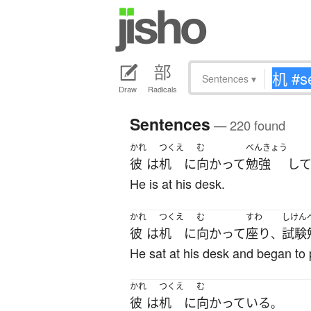
Sentences
▾
Draw
Radicals
Sentences
— 220 found
かれ
つくえ
む
べんきょう
彼
は
机
に
向かって
勉強
し
He is at his desk.
かれ
つくえ
む
すわ
しけん
彼
は
机
に
向かって
座り
試験
、
He sat at his desk and began to 
かれ
つくえ
む
彼
は
机
に
向かっている
。