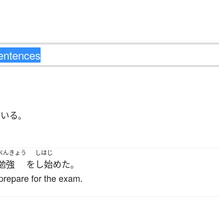
ている
。
べんきょう
しはじ
勉強
を
し始めた
。
prepare for the exam.