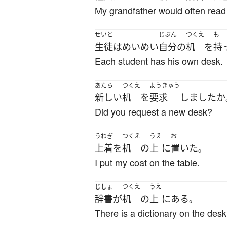
My grandfather would often read 
せいと
じぶん
つくえ
も
生徒
は
めいめい
自分
の
机
を
持
Each student has his own desk.
あたら
つくえ
ようきゅう
新しい
机
を
要求
しました
か
Did you request a new desk?
うわぎ
つくえ
うえ
お
上着
を
机
の
上
に
置いた
。
I put my coat on the table.
じしょ
つくえ
うえ
辞書
が
机
の
上
に
ある
。
There is a dictionary on the desk