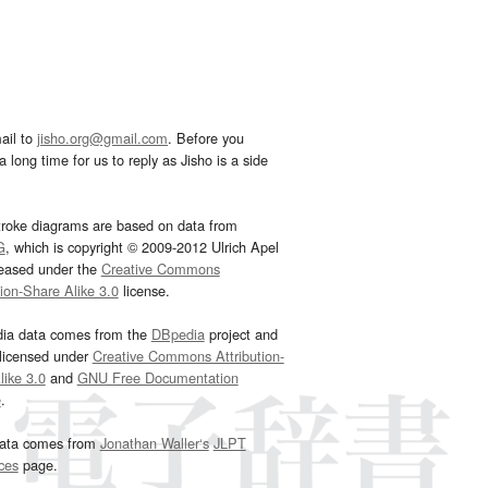
ail to
jisho.org@gmail.com
. Before you
 long time for us to reply as Jisho is a side
troke diagrams are based on data from
G
, which is copyright © 2009-2012 Ulrich Apel
leased under the
Creative Commons
tion-Share Alike 3.0
license.
dia data comes from the
DBpedia
project and
 licensed under
Creative Commons Attribution-
ike 3.0
and
GNU Free Documentation
e
.
ata comes from
Jonathan Waller‘s
JLPT
ces
page.