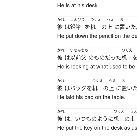
He is at his desk.
かれ
えんぴつ
つくえ
うえ
お
彼
は
鉛筆
を
机
の
上
に
置いた
He put down the pencil on the d
かれ
いぜん
ちち
つくえ
彼
は
以前
父
の
もの
だった
机
He is looking at what used to be 
かれ
つくえ
うえ
お
彼
は
バッグ
を
机
の
上
に
置い
He laid his bag on the table.
かれ
つくえ
う
彼
は
いつものように
机
の
上
、
He put the key on the desk as us