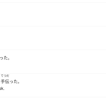
った
。
てつだ
を
手伝った
。
sk.