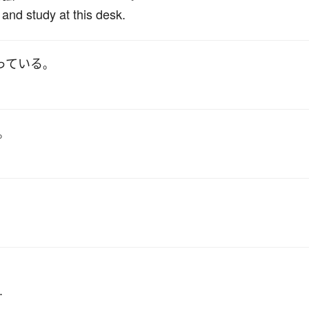
and study at this desk.
っている
。
。
.