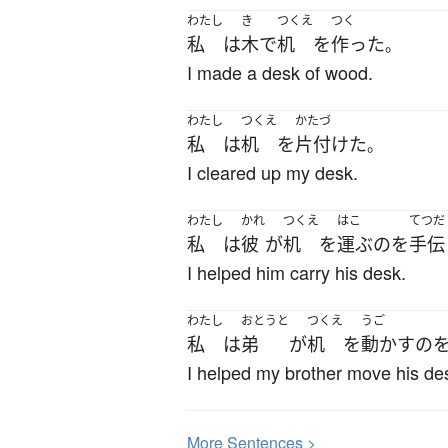
わたし
き
つくえ
つく
私
は
木
で
机
を
作った
。
I made a desk of wood.
わたし
つくえ
かたづ
私
は
机
を
片付けた
。
I cleared up my desk.
わたし
かれ
つくえ
はこ
てつだ
私
は
彼
が
机
を
運ぶ
の
を
手伝
I helped him carry his desk.
わたし
おとうと
つくえ
うご
私
は
弟
が
机
を
動かす
の
I helped my brother move his de
More
S
entences >