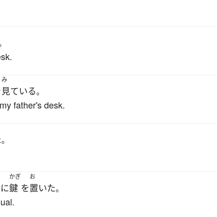
。
esk.
み
を
見ている
。
my father's desk.
た
。
え
かぎ
お
に
鍵
を
置いた
。
ual.