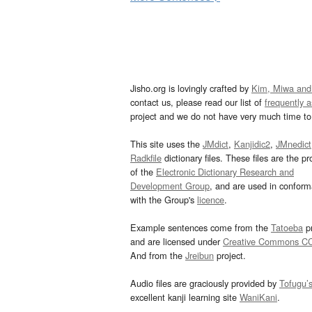
Jisho.org is lovingly crafted by
Kim, Miwa and
contact us, please read our list of
frequently 
project and we do not have very much time to 
This site uses the
JMdict
,
Kanjidic2
,
JMnedict
Radkfile
dictionary files. These files are the pr
of the
Electronic Dictionary Research and
Development Group
, and are used in confor
with the Group's
licence
.
Example sentences come from the
Tatoeba
pr
and are licensed under
Creative Commons C
And from the
Jreibun
project.
Audio files are graciously provided by
Tofugu’
excellent kanji learning site
WaniKani
.