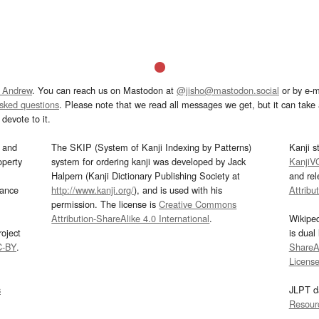
 Andrew
. You can reach us on Mastodon at
@jisho@mastodon.social
or by e-m
asked questions
. Please note that we read all messages we get, but it can take a
devote to it.
and
The SKIP (System of Kanji Indexing by Patterns)
Kanji s
operty
system for ordering kanji was developed by Jack
KanjiV
Halpern (Kanji Dictionary Publishing Society at
and re
mance
http://www.kanji.org/
), and is used with his
Attribu
permission. The license is
Creative Commons
Attribution-ShareAlike 4.0 International
.
Wikipe
oject
is dual
C-BY
.
ShareAl
Licens
s
JLPT d
Resour