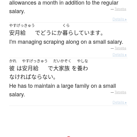
allowances a month in addition to the regular
salary.
—
Tatoeba
Details ▸
やすげっきゅう
くら
安月給
で
どうにか
暮らしています
。
I'm managing scraping along on a small salary.
—
Tatoeba
Details ▸
かれ
やすげっきゅう
だいかぞく
やしな
彼
は
安月給
で
大家族
を
養わ
なければならない
。
He has to maintain a large family on a small
salary.
—
Tatoeba
Details ▸