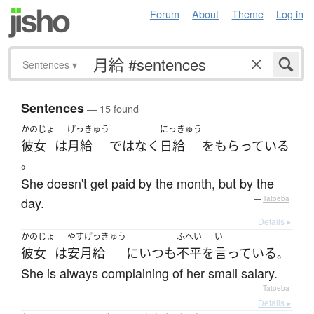
Forum
About
Theme
Log in
Sentences
▾
Sentences
— 15 found
かのじょ
げっきゅう
にっきゅう
彼女
は
月給
ではなく
日給
を
もらっている
。
She doesn't get paid by the month, but by the
day.
—
Tatoeba
Details ▸
かのじょ
やすげっきゅう
ふへい
い
彼女
は
安月給
に
いつも
不平
を
言っている
。
She is always complaining of her small salary.
—
Tatoeba
Details ▸