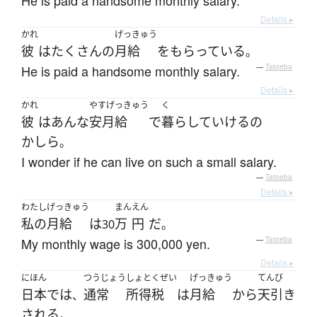
He is paid a handsome monthly salary.
Details ▸
かれ
げっきゅう
彼
は
たくさん
の
月給
を
もらっている
。
He is paid a handsome monthly salary.
—
Tatoeba
Details ▸
かれ
やすげっきゅう
く
彼
は
あんな
安月給
で
暮らして
いける
の
かしら
。
I wonder if he can live on such a small salary.
—
Tatoeba
Details ▸
わたし
げっきゅう
まん
えん
私の
月給
は
万
円
だ
30
。
My monthly wage is 300,000 yen.
—
Tatoeba
Details ▸
にほん
つうじょう
しょとくぜい
げっきゅう
てんび
日本
で
は
通常
所得税
は
月給
から
天引き
、
される
。