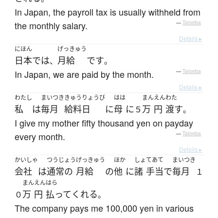
In Japan, the payroll tax is usually withheld from
the monthly salary.
—
Tatoeba
Details ▸
にほん
げっきゅう
日本
で
は
月給
です
、
。
In Japan, we are paid by the month.
—
Tatoeba
Details ▸
わたし
まいつき
きゅうりょうび
はは
まん
えん
わた
私
は
毎月
給料日
に
母
に
万
円
渡す
５
。
I give my mother fifty thousand yen on payday
every month.
—
Tatoeba
Details ▸
かいしゃ
つうじょう
げっきゅう
ほか
しょ
てあて
まいつき
会社
は
通常の
月給
の
他
に
諸
手当
で
毎月
１
まん
えん
はら
万
円
払って
くれる
０
。
The company pays me 100,000 yen in various