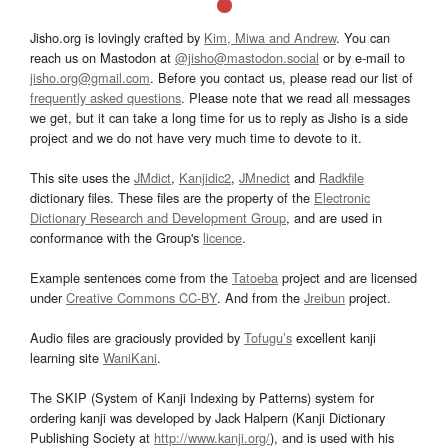
Jisho.org is lovingly crafted by
Kim, Miwa and Andrew
. You can
reach us on Mastodon at
@jisho@mastodon.social
or by e-mail to
jisho.org@gmail.com
. Before you contact us, please read our list of
frequently asked questions
. Please note that we read all messages
we get, but it can take a long time for us to reply as Jisho is a side
project and we do not have very much time to devote to it.
This site uses the
JMdict
,
Kanjidic2
,
JMnedict
and
Radkfile
dictionary files. These files are the property of the
Electronic
Dictionary Research and Development Group
, and are used in
conformance with the Group's
licence
.
Example sentences come from the
Tatoeba
project and are licensed
under
Creative Commons CC-BY
. And from the
Jreibun
project.
Audio files are graciously provided by
Tofugu’s
excellent kanji
learning site
WaniKani
.
The SKIP (System of Kanji Indexing by Patterns) system for
ordering kanji was developed by Jack Halpern (Kanji Dictionary
Publishing Society at
http://www.kanji.org/
), and is used with his