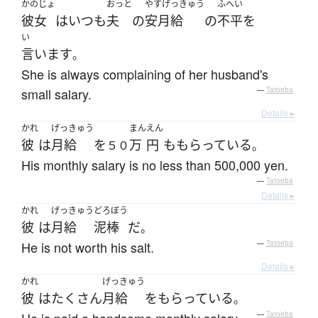
かのじょ
おっと
やすげっきゅう
ふへい
彼女
は
いつも
夫
の
安月給
の
不平
を
い
言います
。
She is always complaining of her husband's
small salary.
—
Tatoeba
Details ▸
かれ
げっきゅう
まん
えん
彼
は
月給
を
万
円
も
もらっている
５０
。
His monthly salary is no less than 500,000 yen.
—
Tatoeba
Details ▸
かれ
げっきゅう
どろぼう
彼
は
月給
泥棒
だ
。
He is not worth his salt.
—
Tatoeba
Details ▸
かれ
げっきゅう
彼
は
たくさん
月給
を
もらっている
。
—
Tatoeba