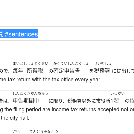
まいとし
しょとくぜい
かくていしんこくしょ
ぜいむしょ
毎年
所得税
確定申告書
税務署
ので、
の
を
に提出し
ome tax return with the tax office every year.
しんこくきかんちゅう
いっかい
申告期間中
1階
告は、
に限り、税務署以外に市役所
の
ing the filing period are income tax returns accepted not on
the city hall.
さい
てんとう
そなえつ