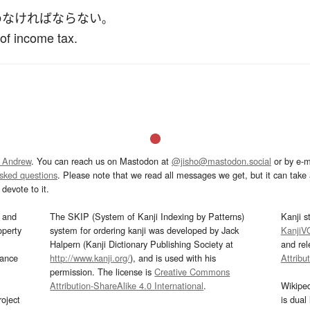
め
なければならない
。
 of income tax.
 Andrew
. You can reach us on Mastodon at
@jisho@mastodon.social
or by e-m
asked questions
. Please note that we read all messages we get, but it can take a
devote to it.
and
The SKIP (System of Kanji Indexing by Patterns)
Kanji s
operty
system for ordering kanji was developed by Jack
KanjiV
Halpern (Kanji Dictionary Publishing Society at
and re
mance
http://www.kanji.org/
), and is used with his
Attribu
permission. The license is
Creative Commons
Attribution-ShareAlike 4.0 International
.
Wikipe
oject
is dual