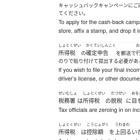
キャッシュバックキャンペーンにご
てください。
To apply for the cash-back campai
store, affix a stamp, and drop it 
しょとくぜい
かくていしんこく
お
所得税
確定申告
の
を郵送で
のりで貼り付けて提出する必要があ
If you wish to file your final inc
driver’s license, or other docume
ぜいむしょ
しょとくぜい
だつぜい
めを
税務署
は
所得税
の
脱税
に
目
Tax officials are zeroing in on i
しょとくぜい
こうじょがく
うわまわ
所得税
は
控除額
を
上回る
い