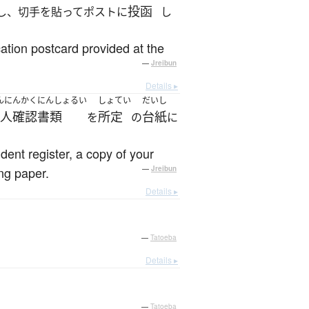
投函
し、切手を貼ってポストに
し
cation postcard provided at the
—
Jreibun
Details ▸
んにんかくにんしょるい
しょてい
だいし
人確認書類
所定
台紙
を
の
に
ident register, a copy of your
ing paper.
—
Jreibun
Details ▸
—
Tatoeba
Details ▸
—
Tatoeba