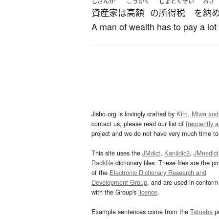
しさんか
こうがく
しょとくぜい
おさ
資産家
は
高額
の
所得税
を
納
A man of wealth has to pay a lot
Jisho.org is lovingly crafted by
Kim, Miwa and
contact us, please read our list of
frequently 
project and we do not have very much time to 
This site uses the
JMdict
,
Kanjidic2
,
JMnedict
Radkfile
dictionary files. These files are the pr
of the
Electronic Dictionary Research and
Development Group
, and are used in confor
with the Group's
licence
.
Example sentences come from the
Tatoeba
pr