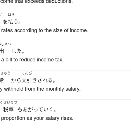
income that exceeds deductions.
い
はら
を
払う
。
rates according to the size of income.
いしゅつ
出
した
。
a bill to reduce income tax.
っきゅう
てんび
給
から
天引き
される
。
ly withheld from the monthly salary.
く
ぜいりつ
税率
も
あがって
いく
。
proportion as your salary rises.