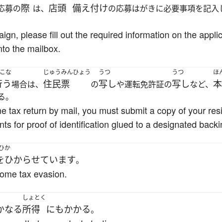
際
店頭
備え付け
応募の
は、
の応募はがきに必要事項を記入
gn, please fill out the required information on the appli
into the mailbox.
こな
じゅうみんひょう
うつ
うつ
ほ
行う
住民票
写し
写し
本
場合は、
の
や運転免許証の
など、
る。
ome tax return by mail, you must submit a copy of your res
nts for proof of identification glued to a designated back
ひか
をひからせています
。
ncome tax evasion.
しょとく
かなる
所得
にも
かかる
。