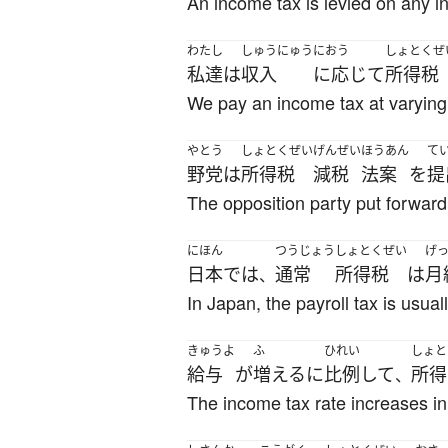
An income tax is levied on any 
わたし
しゅうにゅう
におう
しょとくぜ
私達
は
収入
に応じて
所得税
We pay an income tax at varying 
やとう
しょとくぜい
げんぜい
ほうあん
て
野党
は
所得税
減税
法案
を
提
The opposition party put forward 
にほん
つうじょう
しょとくぜい
げ
日本
で
は
通常
所得税
は
月
、
In Japan, the payroll tax is usual
きゅうよ
ふ
ひれい
しょと
給与
が
増える
に
比例
して
所得
、
The income tax rate increases in 