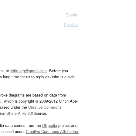
—
Tatoeba
Details ▸
ail to
jisho.org@gmail.com
. Before you
 long time for us to reply as Jisho is a side
troke diagrams are based on data from
G
, which is copyright © 2009-2012 Ulrich Apel
leased under the
Creative Commons
tion-Share Alike 3.0
license.
dia data comes from the
DBpedia
project and
 licensed under
Creative Commons Attribution-