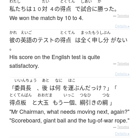
わたし
たい
とくてん
しあい
か
私たち
は
対
の
得点
で
試合
に
勝った
１０
４
。
We won the match by 10 to 4.
—
Tatoeba
Details ▸
かれ
えいご
とくてん
まった
もうしぶん
彼の
英語
の
テスト
の
得点
は
全く
申し分
が
ない
。
His score on the English test is quite
satisfactory.
—
Tatoeba
Details ▸
いいんちょう
あと
なに
はこ
委員長
後
は
何
を
運ぶ
んだ
っけ
「
、
？」「
とくてんばん
おおだま
いっこ
つなひ
つな
得点板
と
大玉
もう
一個
綱引き
の
綱
、
」
"Mr Chairman, what needs moving next, again?"
"Scoreboard, giant ball and the tug-of-war rope."
—
Tatoeba
Details ▸