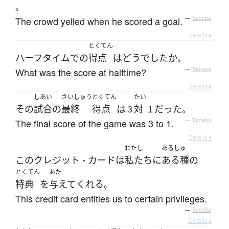
。
The crowd yelled when he scored a goal.
—
Tatoeba
Details ▸
とくてん
ハーフタイム
で
の
得点
は
どう
でした
か
。
What was the score at halftime?
—
Tatoeba
Details ▸
しあい
さいしゅう
とくてん
たい
その
試合
の
最終
得点
は
対
だった
３
１
。
The final score of the game was 3 to 1.
—
Tatoeba
Details ▸
わたし
あるしゅ
この
クレジット
カード
は
私たち
に
ある種の
・
とくてん
あた
特典
を
与えて
くれる
。
This credit card entitles us to certain privileges.
—
Tatoeba
Details ▸