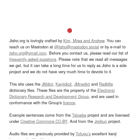
Jisho.org is lovingly crafted by
Kim, Miwa and Andrew
. You can
reach us on Mastodon at
@jisho@mastodon.social
or by e-mail to
jisho.org@gmail.com
. Before you contact us, please read our list of
frequently asked questions
. Please note that we read all messages
we get, but it can take a long time for us to reply as Jisho is a side
project and we do not have very much time to devote to it.
This site uses the
JMdict
,
Kanjidic2
,
JMnedict
and
Radkfile
dictionary files. These files are the property of the
Electronic
Dictionary Research and Development Group
, and are used in
conformance with the Group's
licence
.
Example sentences come from the
Tatoeba
project and are licensed
under
Creative Commons CC-BY
. And from the
Jreibun
project.
Audio files are graciously provided by
Tofugu’s
excellent kanji