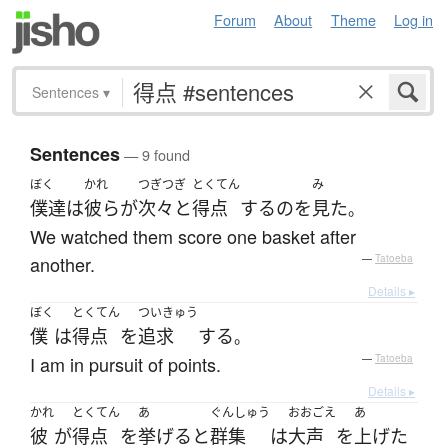
Forum
About
Theme
Log in
Sentences
▾
Sentences
— 9 found
ぼく
かれ
つぎつぎ
とくてん
み
僕達
は
彼ら
が
次々と
得点
する
の
を
見た
。
We watched them score one basket after
another.
—
Tatoeba
Details ▸
ぼく
とくてん
ついきゅう
僕
は
得点
を
追求
する
。
I am in pursuit of points.
—
Tatoeba
Details ▸
かれ
とくてん
あ
ぐんしゅう
おおごえ
あ
彼
が
得点
を
挙げる
と
群集
は
大声
を
上げた