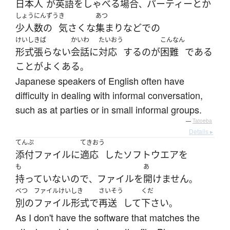
日本人
が
英語
を
しゃべる
場合
パーティー
とか
、
しょうにんずう
き
あつ
少人数の
気さくな
集まり
など
で
の
けいしきば
かいわ
たいおう
こんなん
形式張らない
会話
に
対応
する
の
が
困難
である
こと
が
よくある
。
Japanese speakers of English often have
difficulty in dealing with informal conversation,
such as at parties or in small informal groups.
—
Tatoeba
Details ▸
てんぷ
てきおう
添付
ファイル
に
適応
した
ソフトウエア
を
も
あ
持っていない
ので
ファイル
を
開けません
、
。
べつ
ファイルけいしき
さいそう
くだ
別の
ファイル形式
で
再送
して
下さい
。
As I don't have the software that matches the