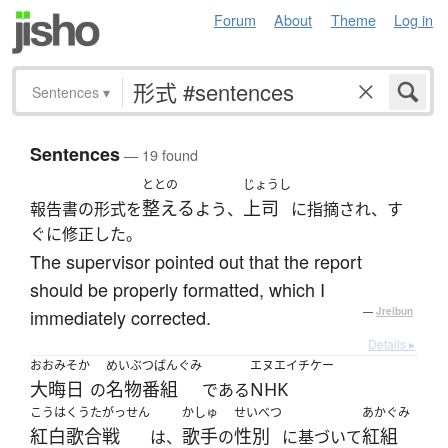
Forum
About
Theme
Log in
Sentences
▾
Sentences
— 19 found
ととの
じょうし
整える
上司
報告書の形式を
よう、
に指摘され、す
ぐに修正した。
The supervisor pointed out that the report
should be properly formatted, which I
immediately corrected.
—
Jreibun
Details ▸
おおみそか
めいぶつばんぐみ
エヌエイチケー
大晦日
名物番組
NHK
の
である
こうはくうたがっせん
かしゅ
せいべつ
あかぐみ
紅白歌合戦
歌手
性別
紅組
は、
の
に基づいて