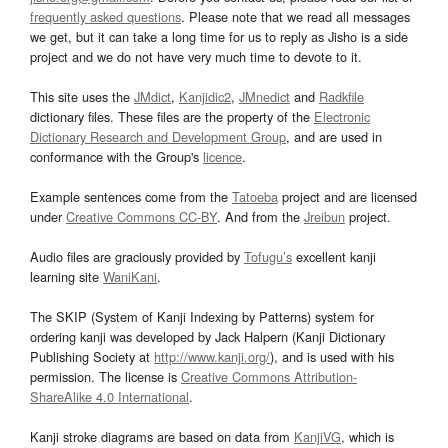
frequently asked questions
. Please note that we read all messages
we get, but it can take a long time for us to reply as Jisho is a side
project and we do not have very much time to devote to it.
This site uses the
JMdict
,
Kanjidic2
,
JMnedict
and
Radkfile
dictionary files. These files are the property of the
Electronic
Dictionary Research and Development Group
, and are used in
conformance with the Group's
licence
.
Example sentences come from the
Tatoeba
project and are licensed
under
Creative Commons CC-BY
. And from the
Jreibun
project.
Audio files are graciously provided by
Tofugu’s
excellent kanji
learning site
WaniKani
.
The SKIP (System of Kanji Indexing by Patterns) system for
ordering kanji was developed by Jack Halpern (Kanji Dictionary
Publishing Society at
http://www.kanji.org/
), and is used with his
permission. The license is
Creative Commons Attribution-
ShareAlike 4.0 International
.
Kanji stroke diagrams are based on data from
KanjiVG
, which is