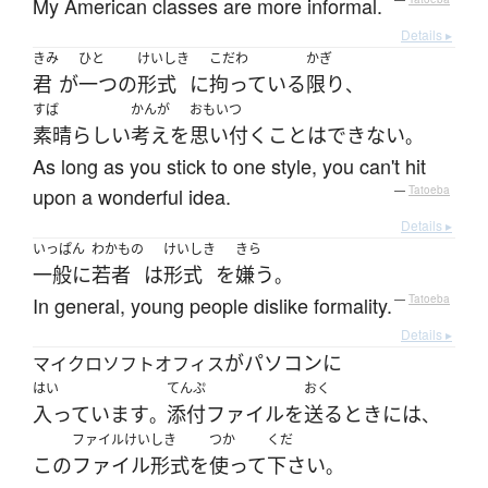
My American classes are more informal.
Details ▸
きみ
ひと
けいしき
こだわ
かぎ
君
が
一つ
の
形式
に
拘っている
限り
、
すば
かんが
おもいつ
素晴らしい
考え
を
思い付く
ことはできない
。
As long as you stick to one style, you can't hit
upon a wonderful idea.
—
Tatoeba
Details ▸
いっぱん
わかもの
けいしき
きら
一般に
若者
は
形式
を
嫌う
。
In general, young people dislike formality.
—
Tatoeba
Details ▸
が
パソコン
に
マイクロソフトオフィス
はい
てんぷ
おく
入っています
添付
ファイル
を
送る
とき
には
。
、
ファイルけいしき
つか
くだ
この
ファイル形式
を
使って
下さい
。