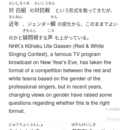
たい
しろぐみ
たいこうせん
対
白組
対抗戦
の
という形式を取ってきたが、
きんねん
かん
近年
観
、ジェンダー
の変化から、このままでよい
ぎもんし
こえ
疑問視
声
のかと
する
も上がっている。
NHK’s Kōhaku Uta Gassen (Red & White
Singing Contest), a famous TV program
broadcast on New Year’s Eve, has taken the
format of a competition between the red and
white teams based on the gender of the
professional singers, but in recent years,
changing views on gender have raised some
questions regarding whether this is the right
format.
—
Jreibun
Details ▸
にゅうりょく
ぶんしょ
ほぞんけいしき