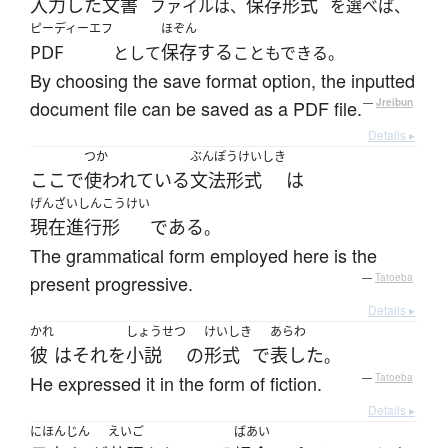
入力した
文書
保存形式
ファイルは、
を選べば、
ピーディーエフ
ほぞん
PDF
保存する
として
こともできる。
By choosing the save format option, the inputted
document file can be saved as a PDF file.
—
Jreibun
Details ▸
つか
ぶんぽうけいしき
ここ
で
使われている
文法形式
は
げんざいしんこうけい
現在進行形
である
。
The grammatical form employed here is the
present progressive.
—
Tatoeba
Details ▸
かれ
しょうせつ
けいしき
あらわ
彼
は
それ
を
小説
の
形式
で
表した
。
He expressed it in the form of fiction.
—
Tatoeba
Details ▸
にほんじん
えいご
ばあい