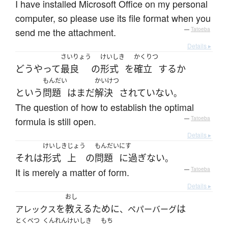
I have installed Microsoft Office on my personal
computer, so please use its file format when you
send me the attachment.
—
Tatoeba
Details ▸
さいりょう
けいしき
かくりつ
どうやって
最良
の
形式
を
確立
する
か
もんだい
かいけつ
という
問題
は
まだ
解決
されていない
。
The question of how to establish the optimal
formula is still open.
—
Tatoeba
Details ▸
けいしき
じょう
もんだい
にす
それ
は
形式
上
の
問題
に過ぎない
。
It is merely a matter of form.
—
Tatoeba
Details ▸
おし
を
教える
ために
は
アレックス
、ペパーバーグ
とくべつ
くんれん
けいしき
もち