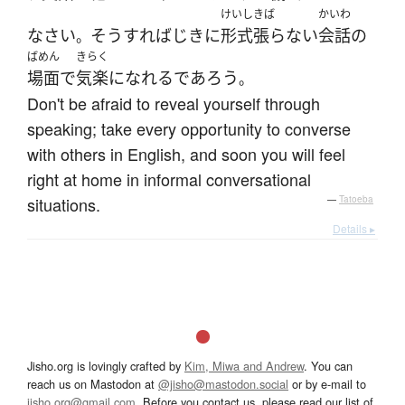
けいしきば
かいわ
なさい
そうすれば
じきに
形式張らない
会話
の
。
ばめん
きらく
場面
で
気楽
に
なれる
であろう
。
Don't be afraid to reveal yourself through
speaking; take every opportunity to converse
with others in English, and soon you will feel
right at home in informal conversational
situations.
—
Tatoeba
Details ▸
Jisho.org is lovingly crafted by
Kim, Miwa and Andrew
. You can
reach us on Mastodon at
@jisho@mastodon.social
or by e-mail to
jisho.org@gmail.com
. Before you contact us, please read our list of