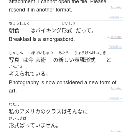
attachment, I cannot open the file. Please
resend it in another format.
—
Tatoeba
Details ▸
ちょうしょく
けいしき
朝食
は
バイキング
形式
だ
って
。
Breakfast is a smorgasbord.
—
Tatoeba
Details ▸
しゃしん
いま
げいじゅつ
あたら
ひょうげんけいしき
写真
は
今
芸術
の
新しい
表現形式
と
かんがえ
考えられている
。
Photography is now considered a new form of
art.
—
Tatoeba
Details ▸
わたし
私の
アメリカ
の
クラス
は
そんなに
けいしきば
形式ばっていません
。
—
Tatoeba