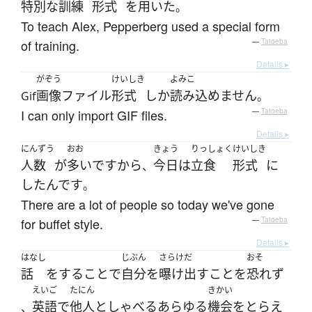
特別な
訓練
形式
を
用いた
。
To teach Alex, Pepperberg used a special form
of training.
—
Tatoeba
Details ▸
がぞう
けいしき
よみこ
画像ファイル
形式
しか
読み込めません
Gif
。
I can only import GIF files.
—
Tatoeba
Details ▸
にんずう
おお
きょう
りっしょく
けいしき
人数
が
多い
ですから
今日
は
立食
形式
に
、
した
んです
。
There are a lot of people so today we've gone
for buffet style.
—
Tatoeba
Details ▸
はなし
じぶん
さらけだ
おそ
話
を
する
こと
で
自分
を
曝け出す
こと
を
恐れず
えいご
たにん
きかい
英語
で
他人
と
しゃべる
あらゆる
機会
を
とらえ
、