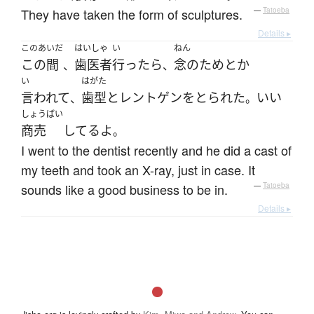
They have taken the form of sculptures.
—
Tatoeba
Details ▸
このあいだ
はいしゃ
い
ねん
この間
歯医者
行ったら
念のため
とか
、
、
い
はがた
言われて
歯型
と
レントゲン
を
とられた
いい
、
。
しょうばい
商売
してる
よ
。
I went to the dentist recently and he did a cast of
my teeth and took an X-ray, just in case. It
sounds like a good business to be in.
—
Tatoeba
Details ▸