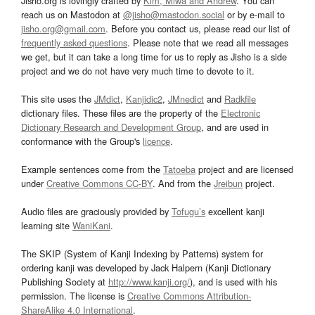
Jisho.org is lovingly crafted by
Kim, Miwa and Andrew
. You can
reach us on Mastodon at
@jisho@mastodon.social
or by e-mail to
jisho.org@gmail.com
. Before you contact us, please read our list of
frequently asked questions
. Please note that we read all messages
we get, but it can take a long time for us to reply as Jisho is a side
project and we do not have very much time to devote to it.
This site uses the
JMdict
,
Kanjidic2
,
JMnedict
and
Radkfile
dictionary files. These files are the property of the
Electronic
Dictionary Research and Development Group
, and are used in
conformance with the Group's
licence
.
Example sentences come from the
Tatoeba
project and are licensed
under
Creative Commons CC-BY
. And from the
Jreibun
project.
Audio files are graciously provided by
Tofugu’s
excellent kanji
learning site
WaniKani
.
The SKIP (System of Kanji Indexing by Patterns) system for
ordering kanji was developed by Jack Halpern (Kanji Dictionary
Publishing Society at
http://www.kanji.org/
), and is used with his
permission. The license is
Creative Commons Attribution-
ShareAlike 4.0 International
.