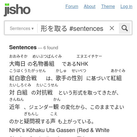
Forum
About
Theme
Log in
Sentences
▾
Sentences
— 6 found
おおみそか
めいぶつばんぐみ
エヌエイチケー
大晦日
名物番組
NHK
の
である
こうはくうたがっせん
かしゅ
せいべつ
あかぐみ
紅白歌合戦
歌手
性別
紅組
は、
の
に基づいて
たい
しろぐみ
たいこうせん
対
白組
対抗戦
の
という形式を取ってきたが、
きんねん
かん
近年
観
、ジェンダー
の変化から、このままでよい
ぎもんし
こえ
疑問視
声
のかと
する
も上がっている。
NHK’s Kōhaku Uta Gassen (Red & White