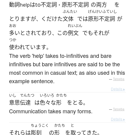
動詞
は
to不定詞
原形不定詞
の
両方
を
help
・
ぶんたい
げんけいふていし
とります
が
くだけた
文体
で
は
原形不定詞
が
、
おお
れいぶん
多い
と
されて
おり
この
例文
でも
それ
が
、
つか
使われています
。
The verb 'help' takes to-infinitives and bare
infinitives but bare infinitives are said to be the
most common in casual text; as also used in this
example sentence.
—
Tatoeba
Details ▸
いし
でんたつ
いろいろ
かたち
意思
伝達
は
色々な
形
を
とる
。
Communication takes many forms.
—
Tatoeba
Details ▸
ちょうこく
かたち
と
それら
は
彫刻
の
形
を
取って
きた
。