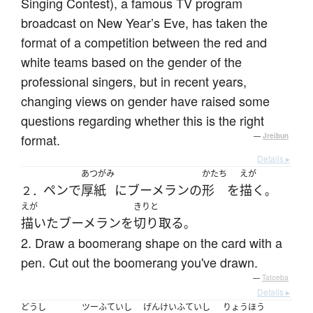
Singing Contest), a famous TV program
broadcast on New Year’s Eve, has taken the
format of a competition between the red and
white teams based on the gender of the
professional singers, but in recent years,
changing views on gender have raised some
questions regarding whether this is the right
format.
—
Jreibun
Details ▸
あつがみ
かたち
えが
ペン
で
厚紙
に
ブーメラン
の
形
を
描く
２．
。
えが
きりと
描いた
ブーメラン
を
切り取る
。
2. Draw a boomerang shape on the card with a
pen. Cut out the boomerang you've drawn.
—
Tatoeba
Details ▸
どうし
ツーふていし
げんけいふていし
りょうほう