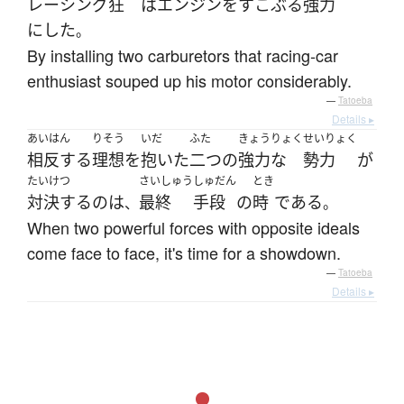
レーシング
狂
は
エンジン
を
すこぶる
強力
に
した
。
By installing two carburetors that racing-car
enthusiast souped up his motor considerably.
—
Tatoeba
Details ▸
あいはん
りそう
いだ
ふた
きょうりょく
せいりょく
相反する
理想
を
抱いた
二つ
の
強力な
勢力
が
たいけつ
さいしゅう
しゅだん
とき
対決する
の
は
最終
手段
の
時
である
、
。
When two powerful forces with opposite ideals
come face to face, it's time for a showdown.
—
Tatoeba
Details ▸