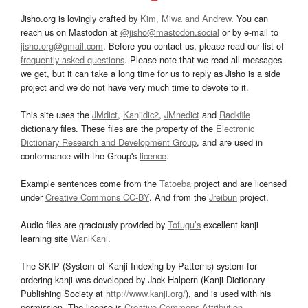
Jisho.org is lovingly crafted by
Kim, Miwa and Andrew
. You can
reach us on Mastodon at
@jisho@mastodon.social
or by e-mail to
jisho.org@gmail.com
. Before you contact us, please read our list of
frequently asked questions
. Please note that we read all messages
we get, but it can take a long time for us to reply as Jisho is a side
project and we do not have very much time to devote to it.
This site uses the
JMdict
,
Kanjidic2
,
JMnedict
and
Radkfile
dictionary files. These files are the property of the
Electronic
Dictionary Research and Development Group
, and are used in
conformance with the Group's
licence
.
Example sentences come from the
Tatoeba
project and are licensed
under
Creative Commons CC-BY
. And from the
Jreibun
project.
Audio files are graciously provided by
Tofugu’s
excellent kanji
learning site
WaniKani
.
The SKIP (System of Kanji Indexing by Patterns) system for
ordering kanji was developed by Jack Halpern (Kanji Dictionary
Publishing Society at
http://www.kanji.org/
), and is used with his
permission. The license is
Creative Commons Attribution-