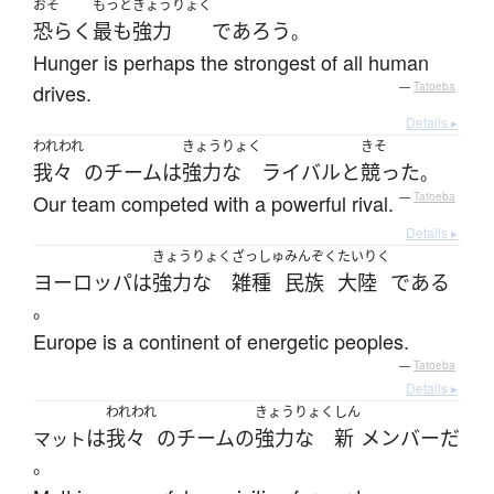
おそ
もっと
きょうりょく
恐らく
最も
強力
であろう
。
Hunger is perhaps the strongest of all human
drives.
—
Tatoeba
Details ▸
われわれ
きょうりょく
きそ
我々
の
チーム
は
強力な
ライバル
と
競った
。
Our team competed with a powerful rival.
—
Tatoeba
Details ▸
きょうりょく
ざっしゅ
みんぞく
たいりく
ヨーロッパ
は
強力な
雑種
民族
大陸
である
。
Europe is a continent of energetic peoples.
—
Tatoeba
Details ▸
われわれ
きょうりょく
しん
は
我々
の
チーム
の
強力な
新
メンバー
だ
マット
。