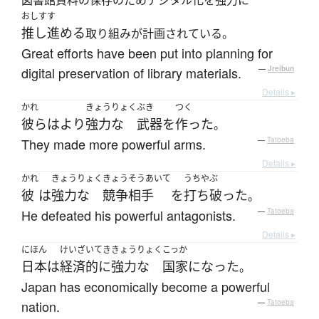
図書館資料の保存のためデジタル化を強力に
おしすす
推し進める
取り組みが計画されている。
Great efforts have been put into planning for
digital preservation of library materials.
—
Jreibun
Details ▸
かれ
きょうりょく
ぶき
つく
彼ら
は
より
強力な
武器
を
作った
。
They made more powerful arms.
—
Tatoeba
Details ▸
かれ
きょうりょく
きょうそうあいて
うちやぶ
彼
は
強力な
競争相手
を
打ち破った
。
He defeated his powerful antagonists.
—
Tatoeba
Details ▸
にほん
けいざいてき
きょうりょく
こっか
日本
は
経済的に
強力な
国家
になった
。
Japan has economically become a powerful
nation.
—
Tatoeba