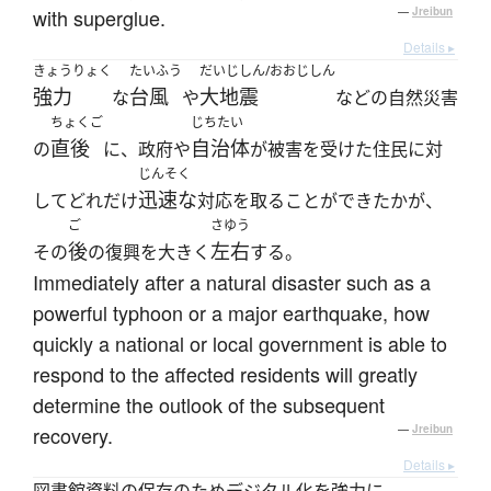
with superglue.
—
Jreibun
Details ▸
きょうりょく
たいふう
だいじしん/おおじしん
強力
台風
大地震
な
や
などの自然災害
ちょくご
じちたい
直後
自治体
の
に、政府や
が被害を受けた住民に対
じんそく
迅速な
してどれだけ
対応を取ることができたかが、
ご
さゆう
後
左右
その
の復興を大きく
する。
Immediately after a natural disaster such as a
powerful typhoon or a major earthquake, how
quickly a national or local government is able to
respond to the affected residents will greatly
determine the outlook of the subsequent
recovery.
—
Jreibun
Details ▸