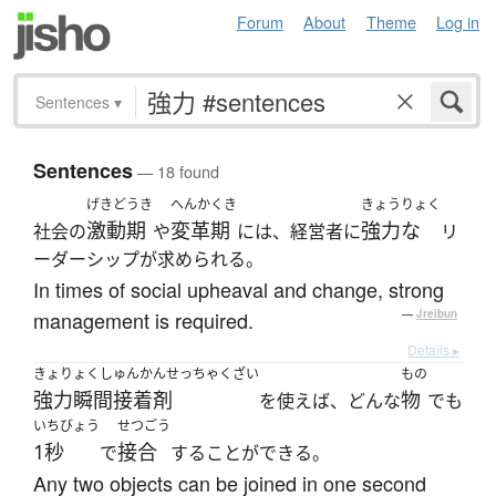
Forum
About
Theme
Log in
Sentences
▾
Sentences
— 18 found
げきどうき
へんかくき
きょうりょく
激動期
変革期
強力な
社会の
や
には、経営者に
リ
ーダーシップが求められる。
In times of social upheaval and change, strong
management is required.
—
Jreibun
Details ▸
きょりょくしゅんかんせっちゃくざい
もの
強力瞬間接着剤
物
を使えば、どんな
でも
いちびょう
せつごう
1秒
接合
で
することができる。
Any two objects can be joined in one second