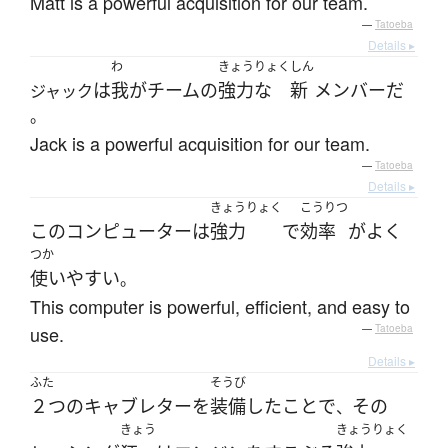
Matt is a powerful acquisition for our team.
—
Tatoeba
Details ▸
わ
きょうりょく
しん
は
我が
チーム
の
強力な
新
メンバー
だ
ジャック
。
Jack is a powerful acquisition for our team.
—
Tatoeba
Details ▸
きょうりょく
こうりつ
この
コンピューター
は
強力
で
効率
が
よく
つか
使い
やすい
。
This computer is powerful, efficient, and easy to
use.
—
Tatoeba
Details ▸
ふた
そうび
２つ
の
キャブレター
を
装備
した
こと
で
その
、
きょう
きょうりょく