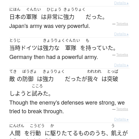
Details ▸
にほん
ぐんたい
ひじょう
きょうりょく
日本
の
軍隊
は
非常に
強力
だった
。
Japan's army was very powerful.
—
Tatoeba
Details ▸
とうじ
きょうりょく
ぐんたい
も
当時
ドイツ
は
強力な
軍隊
を
持っていた
。
Germany then had a powerful army.
—
Tatoeba
Details ▸
てき
ぼうぎょ
きょうりょく
われわれ
とっぱ
敵
の
防御
は
強力
だった
が
我々
は
突破
こころ
しよう
と
試みた
。
Though the enemy's defenses were strong, we
tried to break through.
—
Tatoeba
Details ▸
にんげん
こうどう
か
う
人間
を
行動
に
駆りたてる
もの
の
うち
飢え
が
、