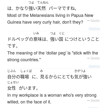
つよ
てんねん
は
かなり
強い
天然
パーマ
です
ね
、
。
Most of the Melanesians living in Papua New
Guinea have very curly hair, don't they?
—
Tatoeba
Details ▸
いみ
つよ
くに
ドルペッグ
の
意味
は
強い
国
に
つけ
と
いう
こと
、
です
。
The meaning of the 'dollar peg' is "stick with the
strong countries."
—
Tatoeba
Details ▸
じぶん
しょくば
み
きがつよ
自分
の
職場
に
見る
から
に
とても
気が強い
、
じょせい
女性
が
います
。
In my workplace is a woman who's very strong
willed, on the face of it.
—
Tatoeba
Details ▸