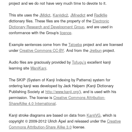
project and we do not have very much time to devote to it.
This site uses the
JMdict
,
Kanjidic2
,
JMnedict
and
Radkfile
dictionary files. These files are the property of the
Electronic
Dictionary Research and Development Group
, and are used in
conformance with the Group's
licence
.
Example sentences come from the
Tatoeba
project and are licensed
under
Creative Commons CC-BY
. And from the
Jreibun
project.
Audio files are graciously provided by
Tofugu’s
excellent kanji
learning site
WaniKani
.
The SKIP (System of Kanji Indexing by Patterns) system for
ordering kanji was developed by Jack Halpern (Kanji Dictionary
Publishing Society at
http://www.kanji.org/
), and is used with his
permission. The license is
Creative Commons Attribution-
ShareAlike 4.0 International
.
Kanji stroke diagrams are based on data from
KanjiVG
, which is
copyright © 2009-2012 Ulrich Apel and released under the
Creative
Commons Attribution-Share Alike 3.0
license.