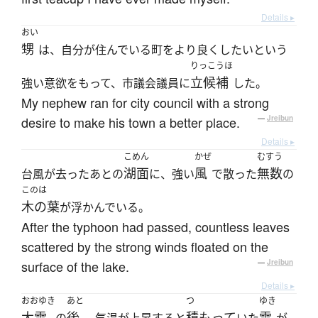
Details ▸
おい
甥
は、自分が住んでいる町をより良くしたいという
りっこうほ
立候補
強い意欲をもって、市議会議員に
した。
My nephew ran for city council with a strong
desire to make his town a better place.
—
Jreibun
Details ▸
こめん
かぜ
むすう
湖面
風
無数
台風が去ったあとの
に、強い
で散った
の
このは
木の葉
が浮かんでいる。
After the typhoon had passed, countless leaves
scattered by the strong winds floated on the
surface of the lake.
—
Jreibun
Details ▸
おおゆき
あと
つ
ゆき
大雪
後
積もって
雪