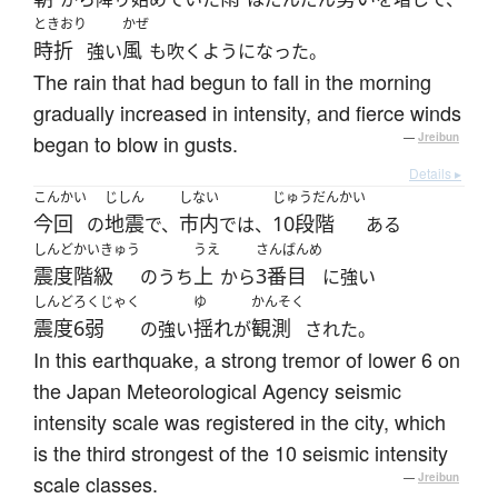
ときおり
かぜ
時折
風
強い
も吹くようになった。
The rain that had begun to fall in the morning
gradually increased in intensity, and fierce winds
began to blow in gusts.
—
Jreibun
Details ▸
こんかい
じしん
しない
じゅうだんかい
今回
地震
市内
10段階
の
で、
では、
ある
しんどかいきゅう
うえ
さんばんめ
震度階級
上
3番目
のうち
から
に強い
しんどろくじゃく
ゆ
かんそく
震度6弱
揺れ
観測
の強い
が
された。
In this earthquake, a strong tremor of lower 6 on
the Japan Meteorological Agency seismic
intensity scale was registered in the city, which
is the third strongest of the 10 seismic intensity
scale classes.
—
Jreibun