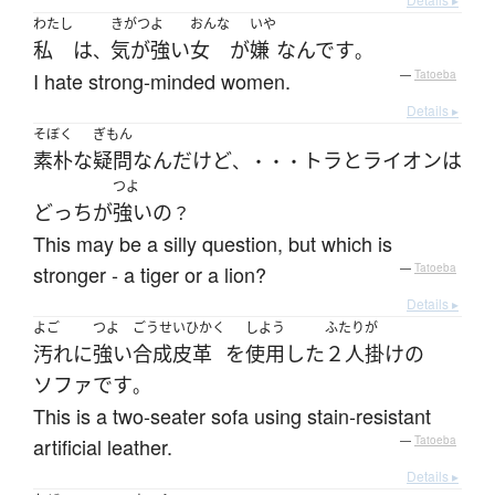
わたし
きがつよ
おんな
いや
私
は
気が強い
女
が
嫌
なんです
、
。
I hate strong-minded women.
—
Tatoeba
Details ▸
そぼく
ぎもん
素朴な
疑問
なんだ
けど
トラ
と
ライオン
は
、・・・
つよ
どっち
が
強い
の
？
This may be a silly question, but which is
stronger - a tiger or a lion?
—
Tatoeba
Details ▸
よご
つよ
ごうせいひかく
しよう
ふたり
が
汚れ
に
強い
合成皮革
を
使用
した
２人
掛けの
ソファ
です
。
This is a two-seater sofa using stain-resistant
artificial leather.
—
Tatoeba
Details ▸