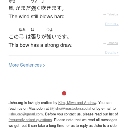
かぜ
つよ
ふ
風
が
まだ
強く
吹きます
。
The wind still blows hard.
—
Tatoeba
Details ▸
ゆみ
は
つよ
この
弓
は
張り
が
強い
です
。
This bow has a strong draw.
—
Tatoeba
Details ▸
More
S
entences >
Jisho.org is lovingly crafted by
Kim, Miwa and Andrew
. You can
reach us on Mastodon at
@jisho@mastodon.social
or by e-mail to
jisho.org@gmail.com
. Before you contact us, please read our list of
frequently asked questions
. Please note that we read all messages
we get, but it can take a long time for us to reply as Jisho is a side