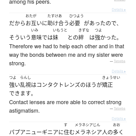
among his peers.
Details ▸
おたが
たすけあ
ひつよう
だから
お互いに
助け合う
必要
が
あった
ので
、
いみ
いもうと
きずな
つよ
そういう
意味
で
は
妹
と
の
絆
は
強かった
。
Therefore we had to help each other and in that
way the bonds between me and my sister were
strong.
—
Tatoeba
Details ▸
つよ
らんし
きょうせい
強い
乱視
は
コンタクトレンズ
の
ほう
が
矯正
できます
。
Contact lenses are more able to correct strong
astigmatism.
—
Tatoeba
Details ▸
す
メラネシアじん
おお
パプアニューギニア
に
住む
メラネシア人
の
多く