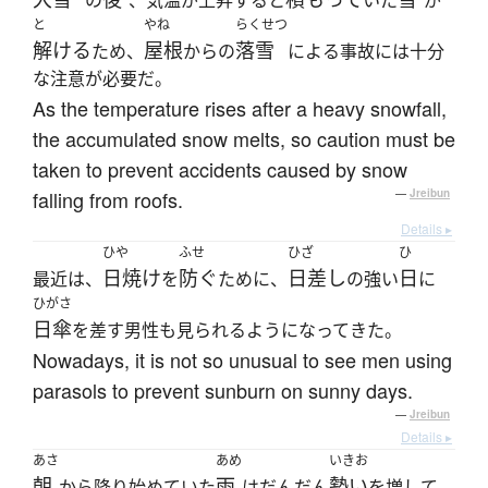
の
、気温が上昇すると
いた
が
と
やね
らくせつ
解ける
屋根
落雪
ため、
からの
による事故には十分
な注意が必要だ。
As the temperature rises after a heavy snowfall,
the accumulated snow melts, so caution must be
taken to prevent accidents caused by snow
falling from roofs.
—
Jreibun
Details ▸
ひや
ふせ
ひざ
ひ
日焼け
防ぐ
日差し
日
最近は、
を
ために、
の強い
に
ひがさ
日傘
を差す男性も見られるようになってきた。
Nowadays, it is not so unusual to see men using
parasols to prevent sunburn on sunny days.
—
Jreibun
Details ▸
あさ
あめ
いきお
朝
雨
勢い
から降り始めていた
はだんだん
を増して、