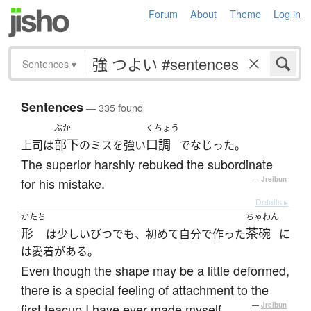
Forum
About
Theme
Log in
Sentences
▾
Sentences
— 335 found
ぶか
くちょう
部下
口調
上司は
のミスを強い
でなじった。
The superior harshly rebuked the subordinate
for his mistake.
—
Jreibun
Details ▸
かたち
ちゃわん
形
茶碗
は少しいびつでも、初めて自分で作った
に
は愛着がある。
Even though the shape may be a little deformed,
there is a special feeling of attachment to the
first teacup I have ever made myself.
—
Jreibun