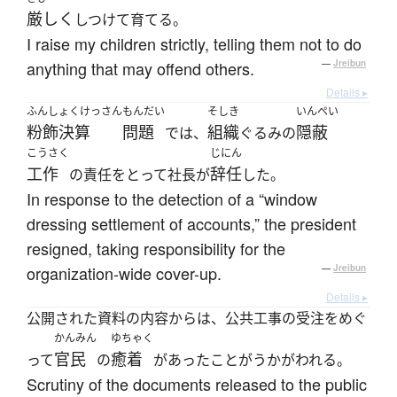
厳しく
しつけて育てる。
I raise my children strictly, telling them not to do
anything that may offend others.
—
Jreibun
Details ▸
ふんしょくけっさん
もんだい
そしき
いんぺい
粉飾決算
問題
組織
隠蔽
では、
ぐるみの
こうさく
じにん
工作
辞任
の責任をとって社長が
した。
In response to the detection of a “window
dressing settlement of accounts,” the president
resigned, taking responsibility for the
organization-wide cover-up.
—
Jreibun
Details ▸
公開された資料の内容からは、公共工事の受注をめぐ
かんみん
ゆちゃく
官民
癒着
って
の
があったことがうかがわれる。
Scrutiny of the documents released to the public