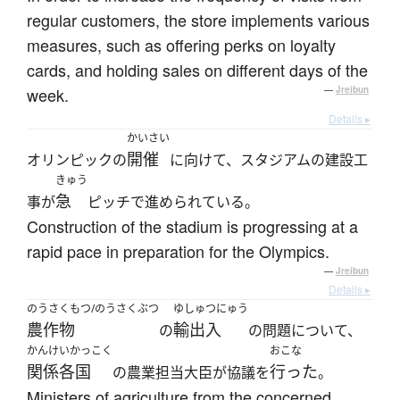
regular customers, the store implements various
measures, such as offering perks on loyalty
cards, and holding sales on different days of the
week.
—
Jreibun
Details ▸
かいさい
開催
オリンピックの
に向けて、スタジアムの建設工
きゅう
急
事が
ピッチで進められている。
Construction of the stadium is progressing at a
rapid pace in preparation for the Olympics.
—
Jreibun
Details ▸
のうさくもつ/のうさくぶつ
ゆしゅつにゅう
農作物
輸出入
の
の問題について、
かんけいかっこく
おこな
関係各国
行った
の農業担当大臣が協議を
。
Ministers of agriculture from the concerned