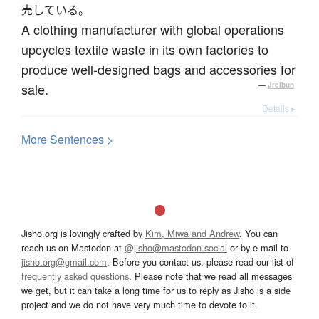
売している。
A clothing manufacturer with global operations
upcycles textile waste in its own factories to
produce well-designed bags and accessories for
sale.
—
Jreibun
Details ▸
More
S
entences >
Jisho.org is lovingly crafted by
Kim, Miwa and Andrew
. You can
reach us on Mastodon at
@jisho@mastodon.social
or by e-mail to
jisho.org@gmail.com
. Before you contact us, please read our list of
frequently asked questions
. Please note that we read all messages
we get, but it can take a long time for us to reply as Jisho is a side
project and we do not have very much time to devote to it.