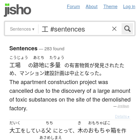
Forum
About
Theme
Log in
Sentences
▾
Sentences
— 283 found
こうじょう
あとち
たりょう
工場
跡地
多量
の
に
の有害物質が発見されたた
め、マンション建設計画は中止となった。
The apartment construction project was
cancelled due to the discovery of a large amount
of toxic substances on the site of the demolished
factory.
—
Jreibun
Details ▸
だいく
ちち
き
おもちゃばこ
大工
父
木
おもちゃ箱
をしている
にとって、
の
を作
あさめしまえ