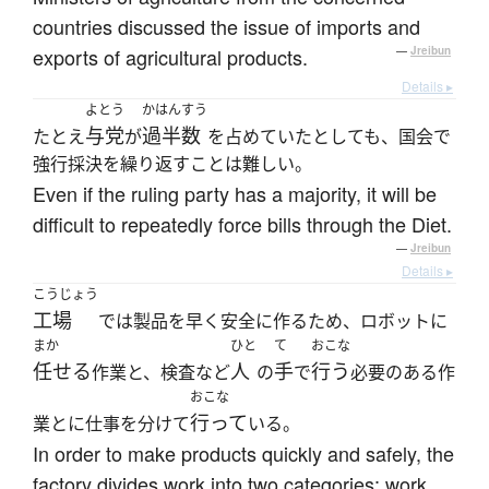
countries discussed the issue of imports and
exports of agricultural products.
—
Jreibun
Details ▸
よとう
かはんすう
与党
過半数
たとえ
が
を占めていたとしても、国会で
強行採決を繰り返すことは難しい。
Even if the ruling party has a majority, it will be
difficult to repeatedly force bills through the Diet.
—
Jreibun
Details ▸
こうじょう
工場
では製品を早く安全に作るため、ロボットに
まか
ひと
て
おこな
任せる
人
手
行う
作業と、検査など
の
で
必要のある作
おこな
行って
業とに仕事を分けて
いる。
In order to make products quickly and safely, the
factory divides work into two categories: work