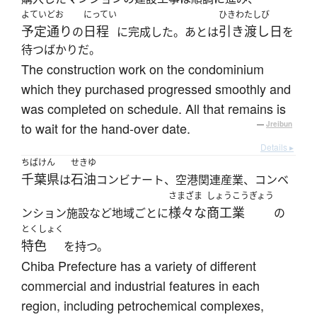
よていどお
にってい
ひきわたしび
予定通り
日程
引き渡し日
の
に完成した。あとは
を
待つばかりだ。
The construction work on the condominium
which they purchased progressed smoothly and
was completed on schedule. All that remains is
to wait for the hand-over date.
—
Jreibun
Details ▸
ちばけん
せきゆ
千葉県
石油
は
コンビナート、空港関連産業、コンベ
さまざま
しょうこうぎょう
様々な
商工業
ンション施設など地域ごとに
の
とくしょく
特色
を持つ。
Chiba Prefecture has a variety of different
commercial and industrial features in each
region, including petrochemical complexes,