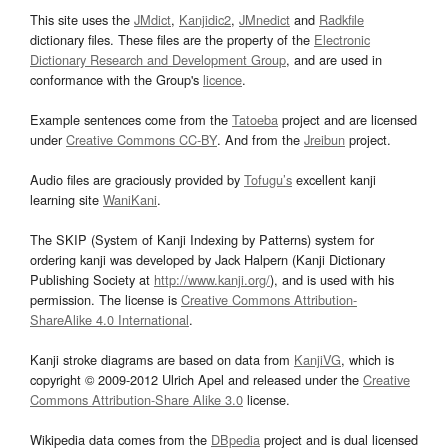
This site uses the
JMdict
,
Kanjidic2
,
JMnedict
and
Radkfile
dictionary files. These files are the property of the
Electronic
Dictionary Research and Development Group
, and are used in
conformance with the Group's
licence
.
Example sentences come from the
Tatoeba
project and are licensed
under
Creative Commons CC-BY
. And from the
Jreibun
project.
Audio files are graciously provided by
Tofugu’s
excellent kanji
learning site
WaniKani
.
The SKIP (System of Kanji Indexing by Patterns) system for
ordering kanji was developed by Jack Halpern (Kanji Dictionary
Publishing Society at
http://www.kanji.org/
), and is used with his
permission. The license is
Creative Commons Attribution-
ShareAlike 4.0 International
.
Kanji stroke diagrams are based on data from
KanjiVG
, which is
copyright © 2009-2012 Ulrich Apel and released under the
Creative
Commons Attribution-Share Alike 3.0
license.
Wikipedia data comes from the
DBpedia
project and is dual licensed