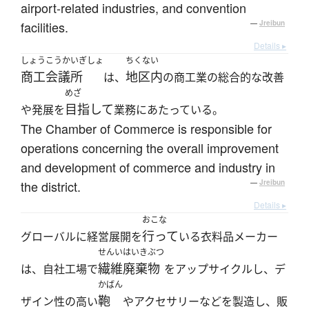
airport-related industries, and convention
facilities.
—
Jreibun
Details ▸
しょうこうかいぎしょ
ちくない
商工会議所
地区内
は、
の商工業の総合的な改善
めざ
目指して
や発展を
業務にあたっている。
The Chamber of Commerce is responsible for
operations concerning the overall improvement
and development of commerce and industry in
the district.
—
Jreibun
Details ▸
おこな
行って
グローバルに経営展開を
いる衣料品メーカー
せんいはいきぶつ
繊維廃棄物
は、自社工場で
をアップサイクルし、デ
かばん
鞄
ザイン性の高い
やアクセサリーなどを製造し、販