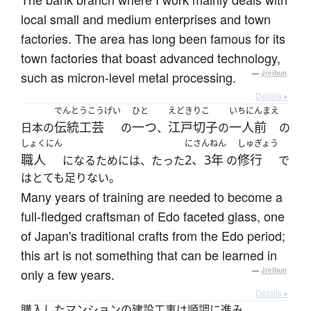
local small and medium enterprises and town
factories. The area has long been famous for its
town factories that boast advanced technology,
such as micron-level metal processing.
—
Jreibun
Details ▸
でんとうこうげい
ひと
えどきりこ
いちにんまえ
伝統工芸
一つ
江戸切子
一人前
日本の
の
、
の
の
しょくにん
にさんねん
しゅぎょう
職人
2、3年
修行
になるためには、たった
の
で
はとても足りない。
Many years of training are needed to become a
full-fledged craftsman of Edo faceted glass, one
of Japan's traditional crafts from the Edo period;
this art is not something that can be learned in
only a few years.
—
Jreibun
Details ▸
購入したマンションの建設工事は順調に進み、