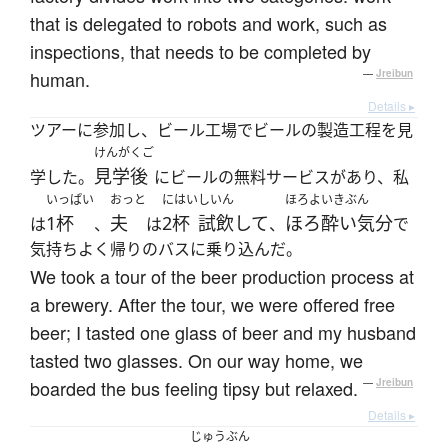
that is delegated to robots and work, such as
inspections, that needs to be completed by
human.
—
Jreibun
Details ▸
ツアーに参加し、ビール工場でビールの製造工程を見
けんがくご
見学後
学した。
にビールの無料サービスがあり、私
いっぱい
おっと
にはい
しいん
ほろよいきぶん
1杯
夫
2杯
試飲して
ほろ酔い気分
は
、
は
、
で
気持ちよく帰りのバスに乗り込んだ。
We took a tour of the beer production process at
a brewery. After the tour, we were offered free
beer; I tasted one glass of beer and my husband
tasted two glasses. On our way home, we
boarded the bus feeling tipsy but relaxed.
—
Jreibun
Details ▸
じゅうぶん