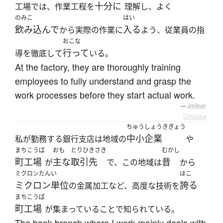
十分に
工場では、作業工程を
理解し、よく
のみこ
はい
飲み込んで
入る
から実際の作業に
よう、従業員の指
おこな
行って
導を徹底して
いる。
At the factory, they are thoroughly training
employees to fully understand and grasp the
work processes before they start actual work.
—
Jreibun
Details ▸
ちゅうしょうきぎょう
中小企業
私が勤務する銀行支店は地域の
や
まちこうば
おも
とりひきさき
むかし
町工場
主な
取引先
昔
が
で、この地域は
から
ミクロンたんい
ほこ
ミクロン単位
誇る
の金属加工など、高度な技術を
まちこうば
町工場
が集まっていることで知られている。
The bank branch where I work mainly deals with