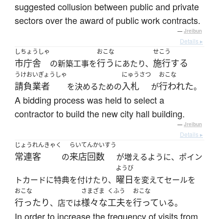
suggested collusion between public and private
sectors over the award of public work contracts.
—
Jreibun
Details ▸
しちょうしゃ
おこな
せこう
市庁舎
行う
施行する
の新築工事を
にあたり、
うけおいぎょうしゃ
にゅうさつ
おこな
請負業者
入札
行われた
を決めるための
が
。
A bidding process was held to select a
contractor to build the new city hall building.
—
Jreibun
Details ▸
じょうれんきゃく
らいてんかいすう
常連客
来店回数
の
が増えるように、ポイン
ようび
曜日
トカードに特典を付けたり、
を変えてセールを
おこな
さまざま
くふう
おこな
行ったり
様々な
工夫
行って
、店では
を
いる。
In order to increase the frequency of visits from