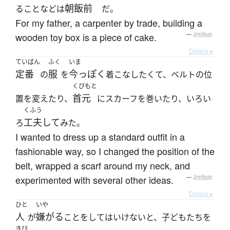
朝飯前
ることなどは
だ。
For my father, a carpenter by trade, building a
wooden toy box is a piece of cake.
—
Jreibun
Details ▸
ていばん
ふく
いま
定番
服
今っぽく
の
を
着こなしたくて、ベルトの位
くびもと
首元
置を変えたり、
にスカーフを巻いたり、いろい
くふう
工夫して
ろ
みた。
I wanted to dress up a standard outfit in a
fashionable way, so I changed the position of the
belt, wrapped a scarf around my neck, and
experimented with several other ideas.
—
Jreibun
Details ▸
ひと
いや
人
嫌がる
が
ことをしてはいけないと、子どもたちを
きび