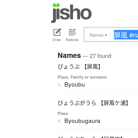
Names
▾
Draw
Radicals
Names
— 27 found
びょうぶ 【屏風】
Place, Family or surname
Byoubu
1.
びょうぶがうら 【屏風ケ浦】
Place
Byoubugaura
1.