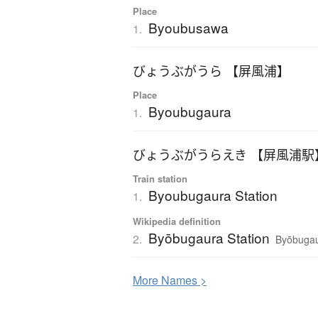
Place
Byoubusawa
1.
びょうぶがうら 【屏風浦】
Place
Byoubugaura
1.
びょうぶがうらえき 【屏風浦駅
Train station
Byoubugaura Station
1.
Wikipedia definition
Byōbugaura Station
2.
Byōbugaur
More
N
ames >