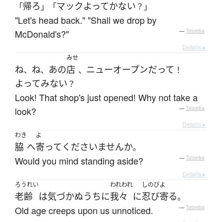
帰ろ
マック
よって
かない
「
」「
？」
"Let's head back." "Shall we drop by
McDonald's?"
—
Tatoeba
Details ▸
みせ
ね
ね
あの
店
ニューオープン
だ
って
、
、
、
！
よって
みない
？
Look! That shop's just opened! Why not take a
look?
—
Tatoeba
Details ▸
わき
よ
脇
へ
寄って
くださいません
か
。
Would you mind standing aside?
—
Tatoeba
Details ▸
ろうれい
われわれ
しのびよ
老齢
は
気づかぬ
うち
に
我々
に
忍び寄る
。
Old age creeps upon us unnoticed.
—
Tatoeba