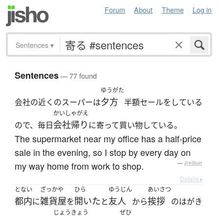
Forum
About
Theme
Log in
Sentences
▾
Sentences
— 77 found
ゆうがた
夕方
会社の近くのスーパーは
半額セールをしている
かいしゃがえ
会社帰り
ので、毎日
に寄って買い物している。
The supermarket near my office has a half-price
sale in the evening, so I stop by every day on
my way home from work to shop.
—
Jreibun
Details ▸
とない
ざっかや
ひら
ゆうじん
あいさつ
都内
雑貨屋
開いた
友人
挨拶
に
を
と
から
のはがき
じょうきょう
ぜひ