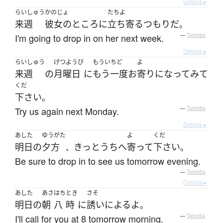
Details ▸
らいしゅう
かのじょ
たちよ
来週
彼女の
ところ
に
立ち寄る
つもり
だ
。
I'm going to drop in on her next week.
—
Tatoeba
Details ▸
らいしゅう
げつようび
もういちど
よ
来週
の
月曜日
に
もう一度
お
寄り
になって
みて
くだ
下さい
。
Try us again next Monday.
—
Tatoeba
Details ▸
あした
ゆうがた
よ
くだ
明日
の
夕方
きっと
うち
へ
寄って
下さい
、
。
Be sure to drop in to see us tomorrow evening.
—
Tatoeba
Details ▸
あした
あさ
はち
とき
さそ
明日
の
朝
八
時
に
誘い
に
よる
よ
。
I'll call for you at 8 tomorrow morning.
—
Tatoeba