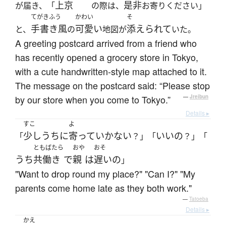
上京
是非
が届き、「
の際は、
お寄りください」
てがきふう
かわい
そ
手書き風
可愛い
添えられて
と、
の
地図が
いた。
A greeting postcard arrived from a friend who
has recently opened a grocery store in Tokyo,
with a cute handwritten-style map attached to it.
The message on the postcard said: “Please stop
by our store when you come to Tokyo.”
—
Jreibun
Details ▸
すこ
よ
少し
うち
に
寄って
いかない
いい
の
「
？」「
？」「
ともばたら
おや
おそ
うち
共働き
で
親
は
遅い
の
」
"Want to drop round my place?" "Can I?" "My
parents come home late as they both work."
—
Tatoeba
Details ▸
かえ