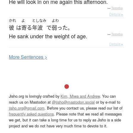
He will look in on me again this afternoon.
—
Tatoeba
Details ▸
かれ
よ
としなみ
よわ
彼
は
寄る
年波
で
弱った
。
He sank under the weight of age.
—
Tatoeba
Details ▸
More
S
entences >
Jisho.org is lovingly crafted by
Kim, Miwa and Andrew
. You can
reach us on Mastodon at
@jisho@mastodon.social
or by e-mail to
jisho.org@gmail.com
. Before you contact us, please read our list of
frequently asked questions
. Please note that we read all messages
we get, but it can take a long time for us to reply as Jisho is a side
project and we do not have very much time to devote to it.