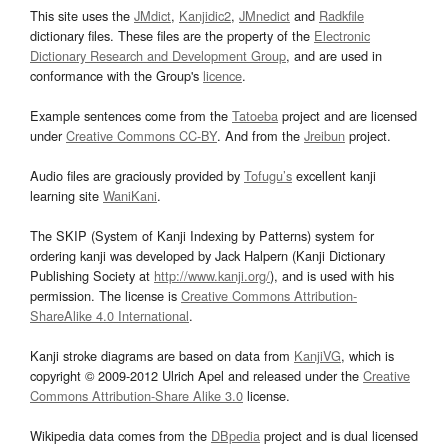
This site uses the
JMdict
,
Kanjidic2
,
JMnedict
and
Radkfile
dictionary files. These files are the property of the
Electronic
Dictionary Research and Development Group
, and are used in
conformance with the Group's
licence
.
Example sentences come from the
Tatoeba
project and are licensed
under
Creative Commons CC-BY
. And from the
Jreibun
project.
Audio files are graciously provided by
Tofugu’s
excellent kanji
learning site
WaniKani
.
The SKIP (System of Kanji Indexing by Patterns) system for
ordering kanji was developed by Jack Halpern (Kanji Dictionary
Publishing Society at
http://www.kanji.org/
), and is used with his
permission. The license is
Creative Commons Attribution-
ShareAlike 4.0 International
.
Kanji stroke diagrams are based on data from
KanjiVG
, which is
copyright © 2009-2012 Ulrich Apel and released under the
Creative
Commons Attribution-Share Alike 3.0
license.
Wikipedia data comes from the
DBpedia
project and is dual licensed