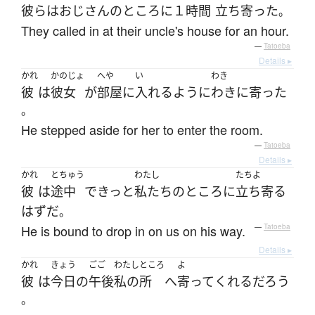
彼ら
は
おじさん
の
ところ
に
１時間
立ち寄った
。
They called in at their uncle's house for an hour.
—
Tatoeba
Details ▸
かれ
かのじょ
へや
い
わき
彼
は
彼女
が
部屋
に
入れる
ように
わきに寄った
。
He stepped aside for her to enter the room.
—
Tatoeba
Details ▸
かれ
とちゅう
わたし
たちよ
彼
は
途中
で
きっと
私たち
の
ところ
に
立ち寄る
はず
だ
。
He is bound to drop in on us on his way.
—
Tatoeba
Details ▸
かれ
きょう
ごご
わたし
ところ
よ
彼
は
今日
の
午後
私の
所
へ
寄って
くれる
だろう
。