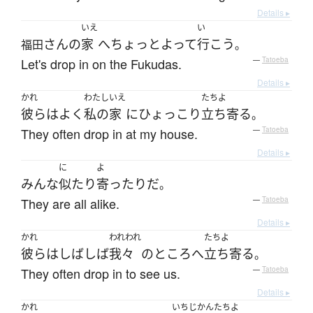
Details ▸
いえ
い
さん
の
家
へ
ちょっと
よって
行こう
福田
。
Let's drop in on the Fukudas.
—
Tatoeba
Details ▸
かれ
わたし
いえ
たちよ
彼ら
は
よく
私の
家
に
ひょっこり
立ち寄る
。
They often drop in at my house.
—
Tatoeba
Details ▸
に
よ
みんな
似たり
寄ったり
だ
。
They are all alike.
—
Tatoeba
Details ▸
かれ
われわれ
たちよ
彼ら
は
しばしば
我々
の
ところ
へ
立ち寄る
。
They often drop in to see us.
—
Tatoeba
Details ▸
かれ
いちじかん
たちよ